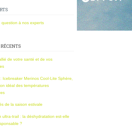
RTS
 question à nos experts
 RÉCENTS
l’allié de votre santé et de vos
ces
s : Icebreaker Merinos Cool-Lite Sphère,
on idéal des températures
res
tés de la saison estivale
ltra-trail : la déshydratation est-elle
esponsable ?