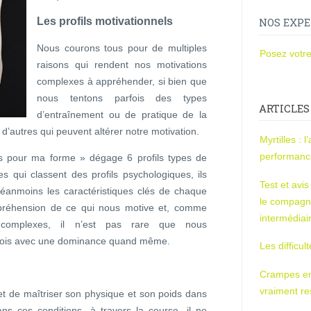
Les profils motivationnels
NOS EXPE
Nous courons tous pour de multiples
Posez votre
raisons qui rendent nos motivations
complexes à appréhender, si bien que
nous tentons parfois des types
ARTICLES
d’entraînement ou de pratique de la
d’autres qui peuvent altérer notre motivation.
Myrtilles : 
performan
rs pour ma forme » dégage 6 profils types de
 qui classent des profils psychologiques, ils
Test et avi
 Néanmoins les caractéristiques clés de chaque
le compagn
préhension de ce qui nous motive et, comme
intermédiai
complexes, il n’est pas rare que nous
la fois avec une dominance quand même.
Les difficul
Crampes en u
vraiment r
met de maîtriser son physique et son poids dans
ns ces conditions, à travers la course, il ne