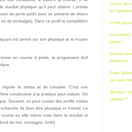
Courir sous
e résultat physique qu’il peut obtenir. L’entrée
et l’utilisa
esoin de perte poids pour se prévenir de divers
ou de lombalgie). Dans ce profil la compétition
Profil psych
La nutrition
atiquant est centré sur son physique et le moyen
place !
Gravel runn
esser en course à pieds, la progression doit
tendance !
sique.
Polar Stree
qui veut ca
éguler le stress et de s’évader. C’est une
Western St
ine consécutive à la pratique peut induire. On
chaleur ?
ue. Souvent, on peut croiser des profils mixtes
 recherche de bien être physique et mental. Le
la course en elle même mais dans le résultat et
(bord de mer montagne, forêt).