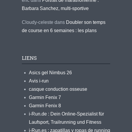
eric
dans
Portrait de marathonienne :
Barbara Sanchez, multi-sportive
Cloudy-celeste
dans
Doubler son temps
de course en 6 semaines : les plans
LIENS
Asics gel Nimbus 26
Avis i-run
casque conduction osseuse
Garmin Fenix 7
Garmin Fenix 8
i-Run.de : Dein Online-Spezialist für
Laufsport, Trailrunning und Fitness
i-Run.es : zapatillas y ropas de running