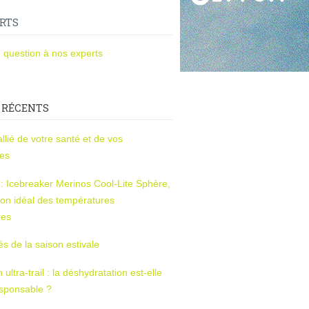
RTS
 question à nos experts
 RÉCENTS
l’allié de votre santé et de vos
ces
s : Icebreaker Merinos Cool-Lite Sphère,
on idéal des températures
res
tés de la saison estivale
ltra-trail : la déshydratation est-elle
esponsable ?