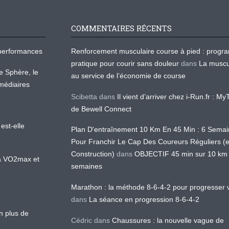
COMMENTAIRES RÉCENTS
os performances
Renforcement musculaire course à pied : prog
pratique pour courir sans douleur
dans
La muscu
te Sphère, le
au service de l’économie de course
médiaires
Scibetta
dans
Il vient d’arriver chez i-Run.fr : M
de Bewell Connect
est-elle
Plan D'entraînement 10 Km En 45 Min : 6 Sema
Pour Franchir Le Cap Des Coureurs Réguliers (
Construction)
dans
OBJECTIF 45 min sur 10 km
 la VO2max et
semaines
Marathon : la méthode 8-6-4-2 pour progresser v
dans
La séance en progression 8-6-4-2
en plus de
Cédric
dans
Chaussures : la nouvelle vague de