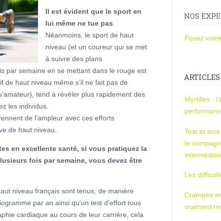
Il est évident que le sport en
NOS EXPE
lui même ne tue pas
.
Néanmoins, le sport de haut
Posez votre
niveau (et un coureur qui se met
à suivre des plans
ois par semaine en se mettant dans le rouge est
ARTICLES
f de haut niveau même s’il ne fait pas de
u’amateur), tend à révéler plus rapidement des
Myrtilles : 
z les individus.
performan
ennent de l’ampleur avec ces efforts
ive de haut niveau.
Test et avi
le compagn
es en excellente santé, si vous pratiquez la
intermédiai
plusieurs fois par semaine, vous devez être
Les difficul
haut niveau français sont tenus, de manière
Crampes en u
gramme par an ainsi qu’un test d’effort tous
vraiment r
phie cardiaque au cours de leur carrière, cela