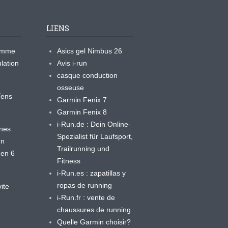
LIENS
ramme
Asics gel Nimbus 26
lation
Avis i-run
casque conduction
osseuse
yTens
Garmin Fenix 7
Garmin Fenix 8
i-Run.de : Dein Online-
ines
Spezialist für Laufsport,
en
Trailrunning und
 en 6
Fitness
i-Run.es : zapatillas y
ropas de running
ite
i-Run.fr : vente de
chaussures de running
Quelle Garmin choisir?