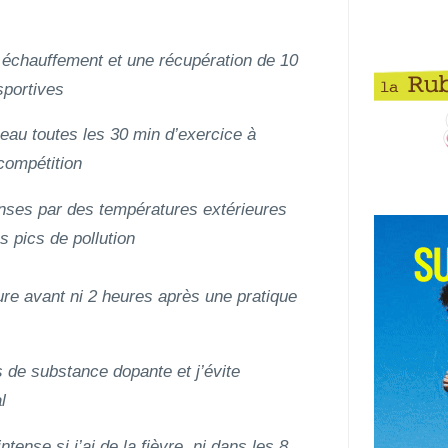
n échauffement et une récupération de 10
sportives
’eau toutes les 30 min d’exercice à
compétition
ntenses par des températures extérieures
s pics de pollution
re avant ni 2 heures après une pratique
de substance dopante et j’évite
l
ntense si j’ai de la fièvre, ni dans les 8