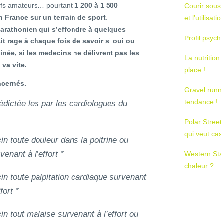
tifs amateurs… pourtant
1 200 à 1 500
Courir sous
France sur un terrain de sport
.
et l’utilisa
arathonien qui s’effondre à quelques
Profil psych
ait rage à chaque fois de savoir si oui ou
inée, si les medecins ne délivrent pas les
La nutrition
 va vite.
place !
ncernés.
Gravel runn
tendance !
édictée les par les cardiologues du
Polar Stree
qui veut ca
n toute douleur dans la poitrine ou
enant à l’effort *
Western St
chaleur ?
n toute palpitation cardiaque survenant
fort *
n tout malaise survenant à l’effort ou