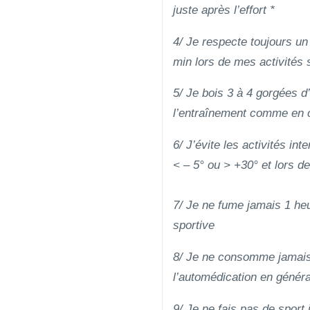
juste après l’effort *
4/ Je respecte toujours u
min lors de mes activités 
5/ Je bois 3 à 4 gorgées d
l’entraînement comme en 
6/ J’évite les activités i
< – 5° ou > +30° et lors de
7/ Je ne fume jamais 1 heu
sportive
8/ Je ne consomme jamais 
l’automédication en généra
9/ Je ne fais pas de sport i