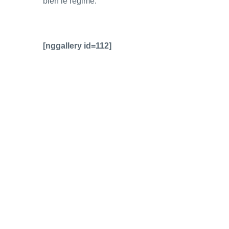
bien le régime.
[nggallery id=112]