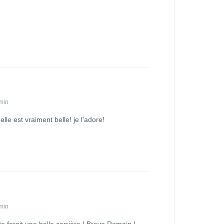
 min
elle est vraiment belle! je l'adore!
 min
 ferait une belle carrière ! Bravo Romain !