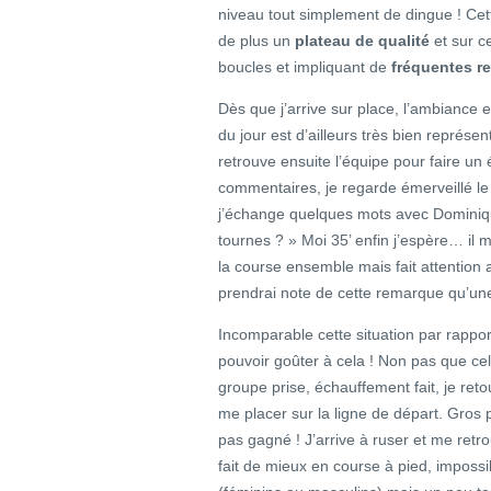
niveau tout simplement de dingue ! Cet
de plus un
plateau de qualité
et sur c
boucles et impliquant de
fréquentes r
Dès que j’arrive sur place, l’ambiance 
du jour est d’ailleurs très bien représe
retrouve ensuite l’équipe pour faire u
commentaires, je regarde émerveillé le g
j’échange quelques mots avec Dominiq
tournes ? » Moi 35’ enfin j’espère… il 
la course ensemble mais fait attention
prendrai note de cette remarque qu’une 
Incomparable cette situation par rappor
pouvoir goûter à cela ! Non pas que c
groupe prise, échauffement fait, je reto
me placer sur la ligne de départ. Gros 
pas gagné ! J’arrive à ruser et me retr
fait de mieux en course à pied, imposs