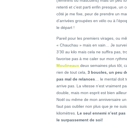
(féminins ou masculins) mais un peu t
retenti et c’est parti enfin presque, un
côté je me fixe, peur de prendre un ma
d’arrivées groupées en vélo ou à l’époque
le départ !
Pareil pour les premiers virages, ou mê
« Chauchau » mais en vain… Je survei
3’30 au kilo mais cela ne suffira pas, t
favorise pas à me caler sur mon rythm
Moulineaux
deux semaines plus tôt, ca
rien de tout cela,
3 boucles, un peu de
pas mal de relances
… le mental doit t
arrive pas. La vitesse n’est vraiment pa
double, mais mon esprit est bien ailleu
Noël ou même de mon anniversaire un 
faut pas oublier non plus que je ne su
kilomètres.
Le seul ennemi n’est pas
le surpassement de soi!