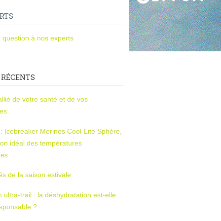
RTS
 question à nos experts
 RÉCENTS
l’allié de votre santé et de vos
ces
s : Icebreaker Merinos Cool-Lite Sphère,
on idéal des températures
res
tés de la saison estivale
ltra-trail : la déshydratation est-elle
esponsable ?