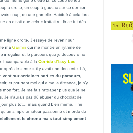
out de même gêné d’être là. Le coup de feu
 coup à droite, un coup à gauche sur ce dernier
uvais coup, ou une gamelle. Habitué à cela lors
 on disait que cela « frottait » : là ce fut dès
me ligne droite. J’essaye de revenir sur
lle ma
Garmin
qui me montre un rythme de
rop irrégulier et le parcours que je découvre ne
e. Incomparable à la
Corrida d’Issy-Les-
r après le « mur » il y avait une descente. Là,
 vent sur certaines parties du parcours,
enir, et pourtant moi qui aime la distance, je n’y
s mon fort. Je me fais rattraper plus que je ne
rs. Je n’aurais pas dû abuser du chocolat de
jour plus tôt… mais quand bien même, il ne
is qu’un simple amateur passionné et mordu de
 réellement le chrono mais tout simplement