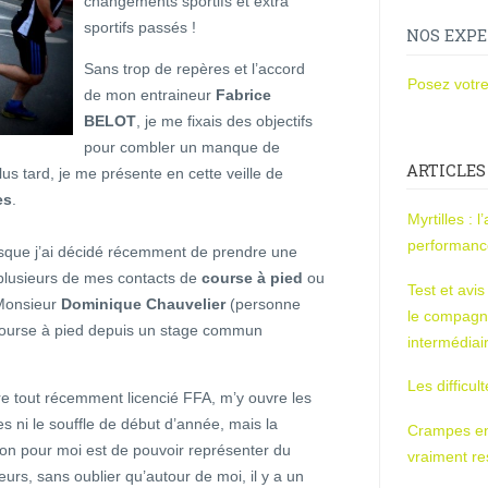
changements sportifs et extra
sportifs passés !
NOS EXPE
Sans trop de repères et l’accord
Posez votre
de mon entraineur
Fabrice
BELOT
, je me fixais des objectifs
pour combler un manque de
ARTICLES
us tard, je me présente en cette veille de
es
.
Myrtilles : 
performan
uisque j’ai décidé récemment de prendre une
 plusieurs de mes contacts de
course à pied
ou
Test et avi
Monsieur
Dominique Chauvelier
(personne
le compagn
a course à pied depuis un stage commun
intermédiai
Les difficul
être tout récemment licencié FFA, m’y ouvre les
es ni le souffle de début d’année, mais la
Crampes en u
sion pour moi est de pouvoir représenter du
vraiment r
rs, sans oublier qu’autour de moi, il y a un