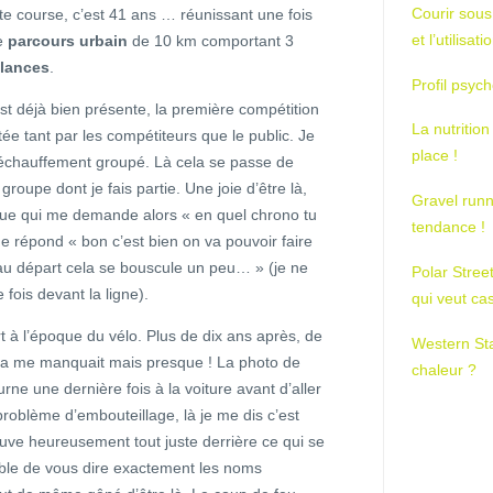
Courir sous
te course, c’est 41 ans … réunissant une fois
et l’utilisa
e
parcours urbain
de 10 km comportant 3
elances
.
Profil psych
est déjà bien présente, la première compétition
La nutrition
ntée tant par les compétiteurs que le public. Je
place !
n échauffement groupé. Là cela se passe de
roupe dont je fais partie. Une joie d’être là,
Gravel runn
ue qui me demande alors « en quel chrono tu
tendance !
me répond « bon c’est bien on va pouvoir faire
 au départ cela se bouscule un peu… » (je ne
Polar Stree
fois devant la ligne).
qui veut ca
t à l’époque du vélo. Plus de dix ans après, de
Western St
ela me manquait mais presque ! La photo de
chaleur ?
urne une dernière fois à la voiture avant d’aller
problème d’embouteillage, là je me dis c’est
ouve heureusement tout juste derrière ce qui se
ible de vous dire exactement les noms