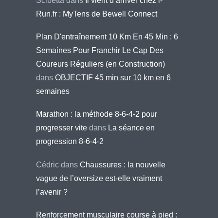
Scibetta
dans
Il vient d’arriver chez i-
Run.fr : MyTens de Bewell Connect
Plan D'entraînement 10 Km En 45 Min : 6
Semaines Pour Franchir Le Cap Des
Coureurs Réguliers (en Construction)
dans
OBJECTIF 45 min sur 10 km en 6
semaines
Marathon : la méthode 8-6-4-2 pour
progresser vite
dans
La séance en
progression 8-6-4-2
Cédric
dans
Chaussures : la nouvelle
vague de l’oversize est-elle vraiment
l’avenir ?
Renforcement musculaire course à pied :