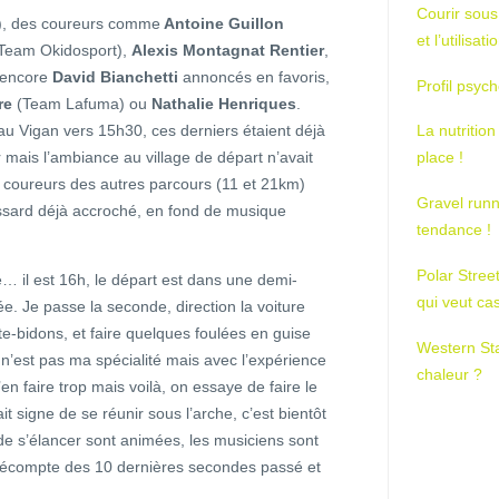
Courir sous
+), des coureurs comme
Antoine Guillon
et l’utilisa
Team Okidosport),
Alexis Montagnat Rentier
,
encore
David Bianchetti
annoncés en favoris,
Profil psych
re
(Team Lafuma) ou
Nathalie Henriques
.
au Vigan vers 15h30, ces derniers étaient déjà
La nutrition
r mais l’ambiance au village de départ n’avait
place !
s coureurs des autres parcours (11 et 21km)
Gravel runn
ossard déjà accroché, en fond de musique
tendance !
Polar Stree
… il est 16h, le départ est dans une demi-
qui veut ca
ée. Je passe la seconde, direction la voiture
te-bidons, et faire quelques foulées en guise
Western St
n’est pas ma spécialité mais avec l’expérience
chaleur ?
en faire trop mais voilà, on essaye de faire le
it signe de se réunir sous l’arche, c’est bientôt
e s’élancer sont animées, les musiciens sont
décompte des 10 dernières secondes passé et