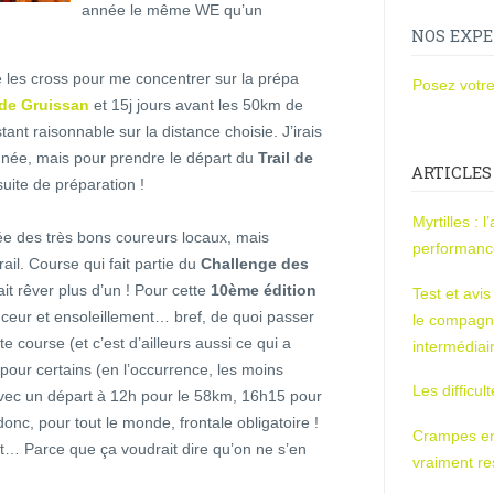
année le même WE qu’un
NOS EXPE
fié les cross pour me concentrer sur la prépa
Posez votre
 de Gruissan
et 15j jours avant les 50km de
stant raisonnable sur la distance choisie. J’irais
née, mais pour prendre le départ du
Trail de
ARTICLES
suite de préparation !
Myrtilles : 
e des très bons coureurs locaux, mais
performan
ail. Course qui fait partie du
Challenge des
it rêver plus d’un ! Pour cette
10ème édition
Test et avi
ceur et ensoleillement… bref, de quoi passer
le compagn
e course (et c’est d’ailleurs aussi ce qui a
intermédiai
 pour certains (en l’occurrence, les moins
Les difficul
 Avec un départ à 12h pour le 58km, 16h15 pour
onc, pour tout le monde, frontale obligatoire !
Crampes en u
uit… Parce que ça voudrait dire qu’on ne s’en
vraiment r