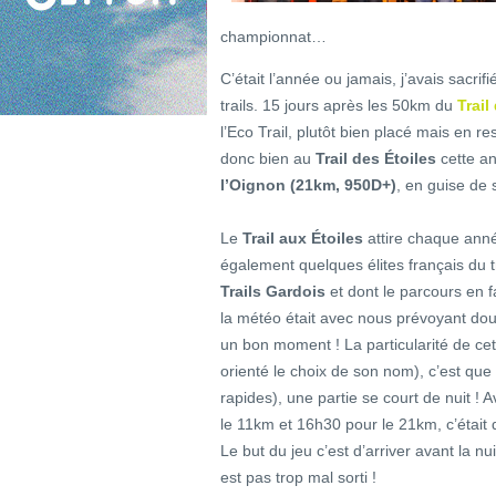
championnat…
C’était l’année ou jamais, j’avais sacri
trails. 15 jours après les 50km du
Trail
l’Eco Trail, plutôt bien placé mais en re
donc bien au
Trail des Étoiles
cette an
l’Oignon (21km, 950D+)
, en guise de 
Le
Trail aux Étoiles
attire chaque anné
également quelques élites français du tr
Trails Gardois
et dont le parcours en fa
la météo était avec nous prévoyant dou
un bon moment ! La particularité de cett
orienté le choix de son nom), c’est que
rapides), une partie se court de nuit !
le 11km et 16h30 pour le 21km, c’était d
Le but du jeu c’est d’arriver avant la n
est pas trop mal sorti !