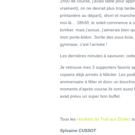
1h50 de course, j’avais tablé pour app
vraiment), on ne devrait plus trop tarde
printanière au départ), short et manche
moi là… 18h30, le soleil commence à se
tomber, mais j’avoue, j’aimerais bien 
mon porte-bidon. Sortie des sous-bois
gymnase, c’est l’arrivée !
Les dernières minutes à savourer, cette 
Je retrouve mes 3 supporters favoris apr
copains déjà arrivés à féliciter. Les p
anniversaire à fêter et donc un bouchon
moments d’après course ils sont aussi fa
avait prévu un super bon buffet.
Tous les
résultats du Trail aux Etoiles
so
Sylvaine CUSSOT