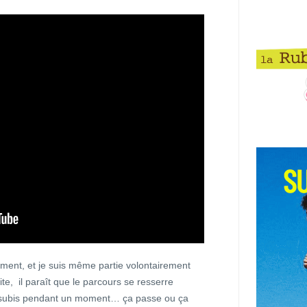
mment, et je suis même partie volontairement
ite, il paraît que le parcours se resserre
tu subis pendant un moment… ça passe ou ça