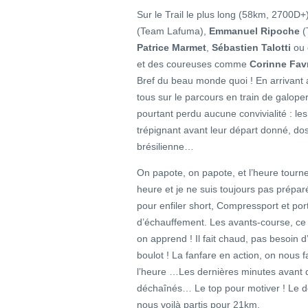
Sur le Trail le plus long (58km, 2700D
(Team Lafuma),
Emmanuel Ripoche
(
Patrice Marmet
,
Sébastien Talotti
ou 
et des coureuses comme
Corinne Fav
Bref du beau monde quoi ! En arrivant 
tous sur le parcours en train de galope
pourtant perdu aucune convivialité : le
trépignant avant leur départ donné, d
brésilienne…
On papote, on papote, et l’heure tourne
heure et je ne suis toujours pas prépar
pour enfiler short, Compressport et por
d’échauffement. Les avants-course, ce 
on apprend ! Il fait chaud, pas besoin d’
boulot ! La fanfare en action, on nous fa
l’heure …Les dernières minutes avant d
déchaînés… Le top pour motiver ! Le 
nous voilà partis pour 21km.