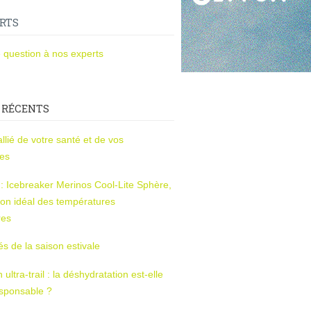
RTS
 question à nos experts
 RÉCENTS
l’allié de votre santé et de vos
ces
s : Icebreaker Merinos Cool-Lite Sphère,
on idéal des températures
res
tés de la saison estivale
ltra-trail : la déshydratation est-elle
esponsable ?