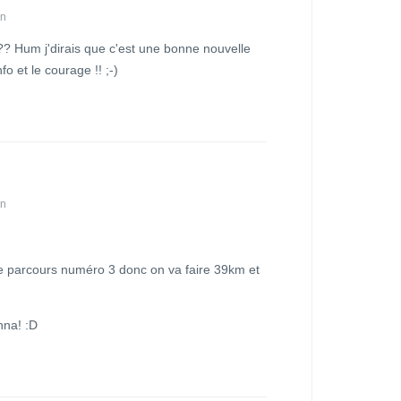
in
 ?? Hum j'dirais que c'est une bonne nouvelle
nfo et le courage !! ;-)
in
u le parcours numéro 3 donc on va faire 39km et
nna! :D