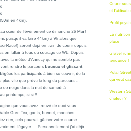
Courir sous
lo
et l’utilisa
lo
 850m en 4km).
Profil psych
 au cœur de l’évènement ce dimanche 26 Mai !
La nutrition
c puisqu’il va faire 44km) à 9h alors que
place !
axi-Race!) seront déjà en train de courir depuis
us en falloir à tous du courage ce WE. Depuis
Gravel runn
s avec la météo d’Annecy qui ne semble pas
tendance !
vont rendre le parcours
boueux et glissant
,
Polar Stree
ligées les participants à bien se couvrir, de la
qui veut ca
 plus vite que prévu le long du parcours …
e de neige dans la nuit de samedi à
Western St
printemps, si si !!
chaleur ?
imagine que vous avez trouvé de quoi vous
éable Gore Tex, gants, bonnet, manches
ez rien, cela pourrait gâcher votre course.
vraiment l’égayer … Personnellement j’ai déjà