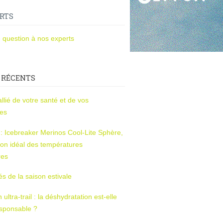
RTS
 question à nos experts
 RÉCENTS
l’allié de votre santé et de vos
ces
s : Icebreaker Merinos Cool-Lite Sphère,
on idéal des températures
res
tés de la saison estivale
ltra-trail : la déshydratation est-elle
esponsable ?