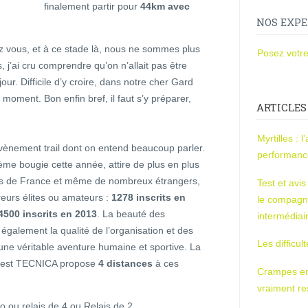
finalement partir pour
44km avec
NOS EXPE
z vous, et à ce stade là, nous ne sommes plus
Posez votre
 j’ai cru comprendre qu’on n’allait pas être
our. Difficile d’y croire, dans notre cher Gard
 moment. Bon enfin bref, il faut s’y préparer,
ARTICLES
Myrtilles : 
vènement trail dont on entend beaucoup parler.
performan
3ème bougie cette année, attire de plus en plus
ons de France et même de nombreux étrangers,
Test et avi
eurs élites ou amateurs :
1278 inscrits en
le compagn
4500 inscrits en 2013
. La beauté des
intermédiai
galement la qualité de l’organisation et des
Les difficul
une véritable aventure humaine et sportive. La
al est TECNICA propose
4 distances
à ces
Crampes en u
vraiment r
 ou relais de 4 ou Relais de 2