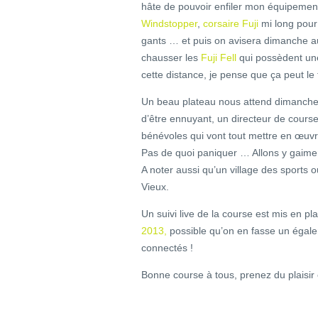
hâte de pouvoir enfiler mon équipement
Windstopper
,
corsaire Fuji
mi long pour 
gants … et puis on avisera dimanche au 
chausser les
Fuji Fell
qui possèdent un
cette distance, je pense que ça peut le
Un beau plateau nous attend dimanche, 
d’être ennuyant, un directeur de cour
bénévoles qui vont tout mettre en œuvre
Pas de quoi paniquer … Allons y gaiment
A noter aussi qu’un village des sports o
Vieux.
Un suivi live de la course est mis en pla
2013,
possible qu’on en fasse un égal
connectés !
Bonne course à tous, prenez du plaisir 