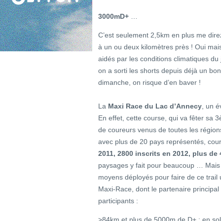
3000mD+
…
C’est seulement 2,5km en plus me dire
à un ou deux kilomètres près ! Oui mais,
aidés par les conditions climatiques du j
on a sorti les shorts depuis déjà un bon
dimanche, on risque d’en baver !
La
Maxi Race du Lac d’Annecy
, un é
En effet, cette course, qui va fêter sa 
de coureurs venus de toutes les régi
avec plus de 20 pays représentés, cour
2011, 2800 inscrits en 2012, plus de 
paysages y fait pour beaucoup … Mais é
moyens déployés pour faire de ce trail 
Maxi-Race, dont le partenaire princip
participants :
>84km et plus de 5000m de D+ : en solo