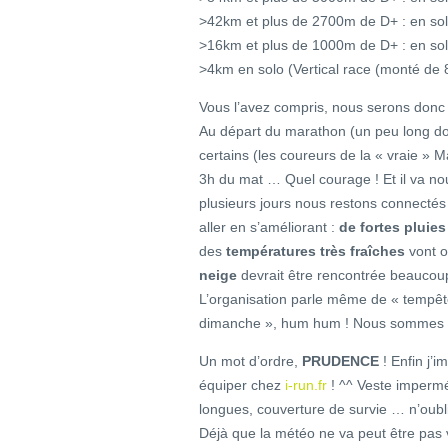
>42km et plus de 2700m de D+ : en so
>16km et plus de 1000m de D+ : en so
>4km en solo (Vertical race (monté de
Vous l’avez compris, nous serons donc
Au départ du marathon (un peu long don
certains (les coureurs de la « vraie » M
3h du mat … Quel courage ! Et il va no
plusieurs jours nous restons connecté
aller en s’améliorant :
de fortes pluies
des
températures très fraîches
vont ob
neige
devrait être rencontrée beaucoup
L’organisation parle même de « tempêt
dimanche », hum hum ! Nous sommes au 
Un mot d’ordre,
PRUDENCE
! Enfin j’
équiper chez
i-run.fr
! ^^ Veste imperm
longues, couverture de survie … n’oubli
Déjà que la météo ne va peut être pas 