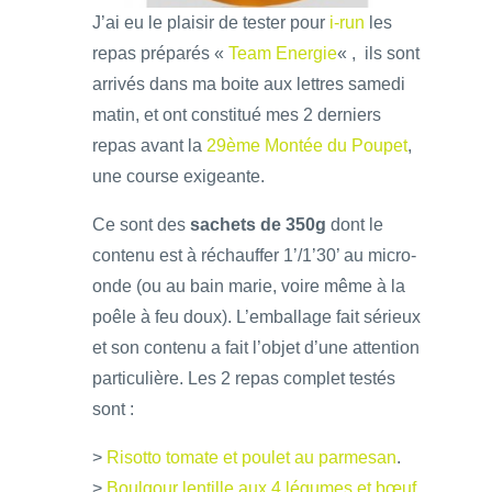
J’ai eu le plaisir de tester pour
i-run
les
repas préparés «
Team Energie
« , ils sont
arrivés dans ma boite aux lettres samedi
matin, et ont constitué mes 2 derniers
repas avant la
29ème Montée du Poupet
,
une course exigeante.
Ce sont des
sachets de 350g
dont le
contenu est à réchauffer 1’/1’30’ au micro-
onde (ou au bain marie, voire même à la
poêle à feu doux). L’emballage fait sérieux
et son contenu a fait l’objet d’une attention
particulière. Les 2 repas complet testés
sont :
>
Risotto tomate et poulet au parmesan
.
>
Boulgour lentille aux 4 légumes et bœuf
.