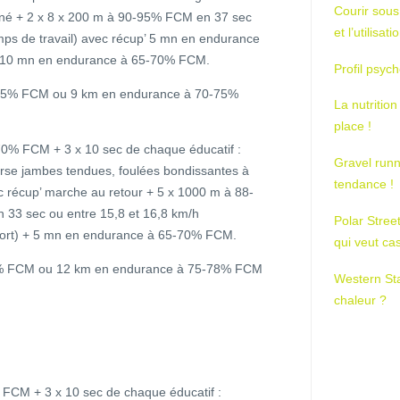
Courir sous
ttiné + 2 x 8 x 200 m à 90-95% FCM en 37 sec
et l’utilisa
mps de travail) avec récup’ 5 mn en endurance
+ 10 mn en endurance à 65-70% FCM.
Profil psych
75% FCM ou 9 km en endurance à 70-75%
La nutrition
place !
0% FCM + 3 x 10 sec de chaque éducatif :
Gravel runn
rse jambes tendues, foulées bondissantes à
tendance !
 récup’ marche au retour + 5 x 1000 m à 88-
 33 sec ou entre 15,8 et 16,8 km/h
Polar Stree
ffort) + 5 mn en endurance à 65-70% FCM.
qui veut ca
8% FCM ou 12 km en endurance à 75-78% FCM
Western St
chaleur ?
CM + 3 x 10 sec de chaque éducatif :