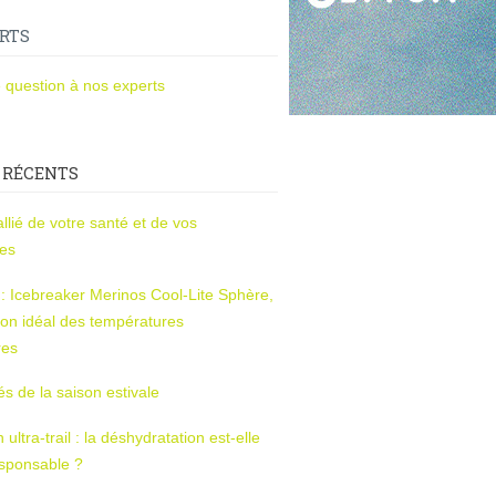
RTS
 question à nos experts
 RÉCENTS
l’allié de votre santé et de vos
ces
s : Icebreaker Merinos Cool-Lite Sphère,
on idéal des températures
res
tés de la saison estivale
ltra-trail : la déshydratation est-elle
esponsable ?