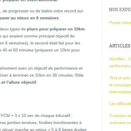
NOS EXPE
i, de progresser ou de battre votre record sur
parer au mieux en 6 semaines
.
Posez votre
 deux types de
plans pour préparer un 10km
.
s qui avaient comme principal objectif de
 6 semaines), le second était fait pour les
ARTICLES
re 45 et 50 minutes (préparez un 10km pour
Myrtilles : 
performan
raînement avec un objectif de performance et
river à terminer ce 10km en 38 minutes. Rôle
Test et avi
t l’allure objectif
.
le compagn
intermédiai
Les difficul
CM + 3 x 10 sec de chaque éducatif :
Crampes en u
rse jambes tendues, foulées bondissantes à
vraiment r
récup’ marche au retour + 5 à 8 lignes droites