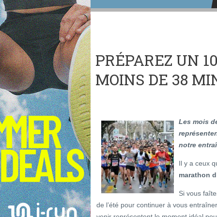
PRÉPAREZ UN 1
MOINS DE 38 M
Les mois de
représenten
notre entra
Il y a ceux 
marathon d
Si vous faît
de l’été pour continuer à vous entraîne
venir représentent le moment idéal po