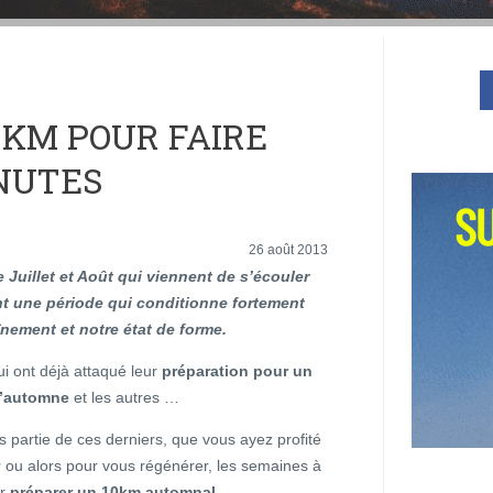
0KM POUR FAIRE
INUTES
26 août 2013
 Juillet et Août qui viennent de s’écouler
t une période qui conditionne fortement
înement et notre état de forme.
qui ont déjà attaqué leur
préparation pour un
’automne
et les autres …
es partie de ces derniers, que vous ayez profité
r ou alors pour vous régénérer, les semaines à
ur
préparer un 10km automnal
.