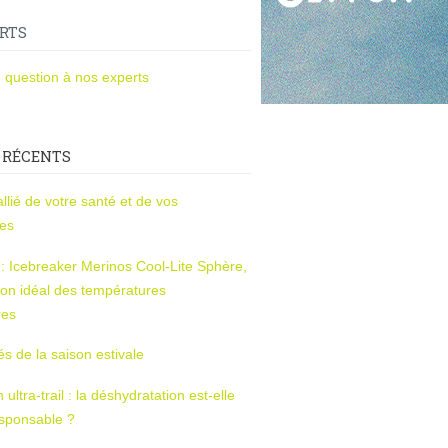
RTS
 question à nos experts
 RÉCENTS
l’allié de votre santé et de vos
ces
s : Icebreaker Merinos Cool-Lite Sphère,
on idéal des températures
res
tés de la saison estivale
ltra-trail : la déshydratation est-elle
esponsable ?