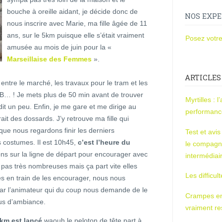
bouche à oreille aidant, je décide donc de
NOS EXPE
nous inscrire avec Marie, ma fille âgée de 11
ans, sur le 5km puisque elle s’était vraiment
Posez votre
amusée au mois de juin pour la «
Marseillaise des Femmes
».
ARTICLES
ntre le marché, les travaux pour le tram et les
e B… ! Je mets plus de 50 min avant de trouver
Myrtilles : 
dit un peu. Enfin, je me gare et me dirige au
performan
ait des dossards. J’y retrouve ma fille qui
que nous regardons finir les derniers
Test et avi
s costumes. Il est 10h45,
c’est l’heure du
le compagn
ons sur la ligne de départ pour encourager avec
intermédiai
t pas très nombreuses mais ça part vite elles
Les difficul
s en train de les encourager, nous nous
ar l’animateur qui du coup nous demande de le
Crampes en u
lus d’ambiance.
vraiment r
5km est lancé
waouh le peloton de tête part à