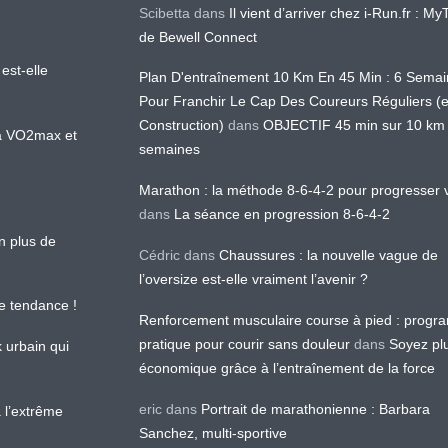
Scibetta
dans
Il vient d’arriver chez i-Run.fr : M
de Bewell Connect
est-elle
Plan D'entraînement 10 Km En 45 Min : 6 Sema
Pour Franchir Le Cap Des Coureurs Réguliers (
Construction)
dans
OBJECTIF 45 min sur 10 km
 la VO2max et
semaines
Marathon : la méthode 8-6-4-2 pour progresser v
dans
La séance en progression 8-6-4-2
en plus de
Cédric
dans
Chaussures : la nouvelle vague de
l’oversize est-elle vraiment l’avenir ?
le tendance !
Renforcement musculaire course à pied : prog
pratique pour courir sans douleur
dans
Soyez pl
k urbain qui
économique grâce à l’entraînement de la force
eric
dans
Portrait de marathonienne : Barbara
 l’extrême
Sanchez, multi-sportive