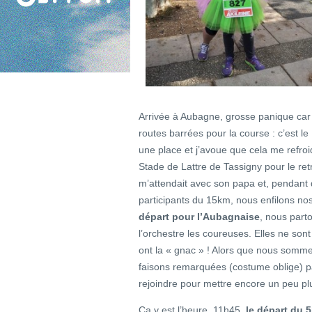
Arrivée à Aubagne, grosse panique car e
routes barrées pour la course : c’est l
une place et j’avoue que cela me refroi
Stade de Lattre de Tassigny pour le retr
m’attendait avec son papa et, pendant 
participants du 15km, nous enfilons no
départ pour l’Aubagnaise
, nous part
l’orchestre les coureuses. Elles ne son
ont la « gnac » ! Alors que nous somme
faisons remarquées (costume oblige) p
rejoindre pour mettre encore un peu p
Ça y est l’heure, 11h45,
le départ du 