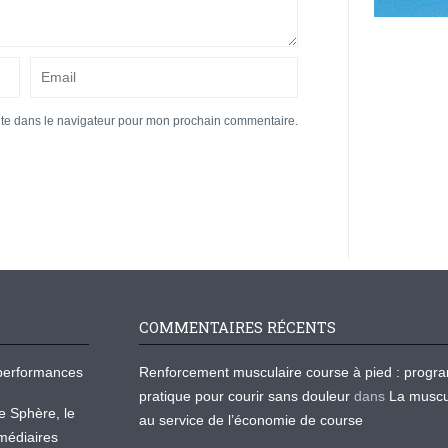
ite dans le navigateur pour mon prochain commentaire.
COMMENTAIRES RÉCENTS
os performances
Renforcement musculaire course à pied : prog
pratique pour courir sans douleur
dans
La muscu
te Sphère, le
au service de l’économie de course
médiaires