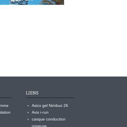
LIENS
ramme
Asics gel Nimbus 26
lation
Avis i-run
casque conduction
osseuse