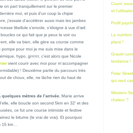
Courir sous
e on part tranquillement sur le premier
et l’utilisa
derrière moi, et puis d’un coup la chipie
vre, j’essaie d’accélérer aussi mais les jambes
Profil psych
cesse libellule s’envole, s’éloigne à vue d’œil.
boucles ce qui fait que je peux la voir ou
La nutrition
rent, elle va bien, elle gère sa course comme
place !
e pompe pour moi je me suis mise dans le
Gravel runn
cémique, hypo, grrrrrr, c’est alors que Nicole
tendance !
nier
vient courir avec moi pour m’accompagner
formidable) ! Deuxième partie du parcours très
Polar Stree
 bout de choux, elle, ne lâche rien du haut de
qui veut ca
Western St
quelques mètres de l’arrivée
, Marie arrive
chaleur ?
d’elle, elle boucle son second 5km en 32′ et des
es, ce fut une course intimiste et festive
imez le bitume (le vrai de vrai). Et pourquoi
les 15 km…