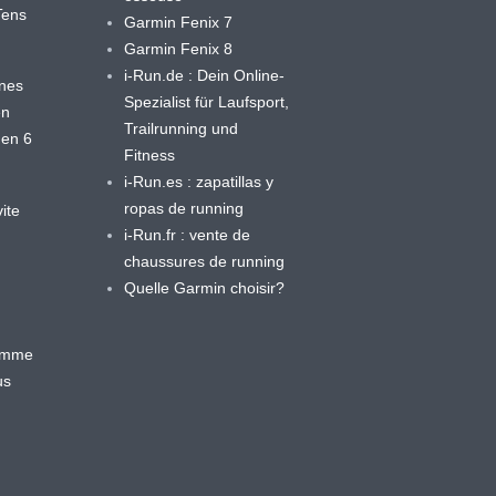
yTens
Garmin Fenix 7
Garmin Fenix 8
i-Run.de : Dein Online-
ines
Spezialist für Laufsport,
en
Trailrunning und
 en 6
Fitness
i-Run.es : zapatillas y
ropas de running
ite
i-Run.fr : vente de
chaussures de running
Quelle Garmin choisir?
ramme
us