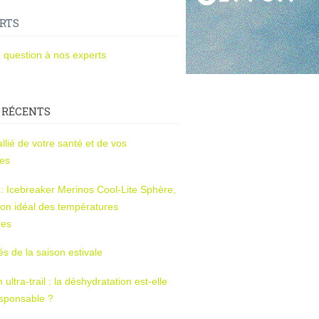
RTS
 question à nos experts
 RÉCENTS
l’allié de votre santé et de vos
ces
s : Icebreaker Merinos Cool-Lite Sphère,
on idéal des températures
res
tés de la saison estivale
ltra-trail : la déshydratation est-elle
esponsable ?