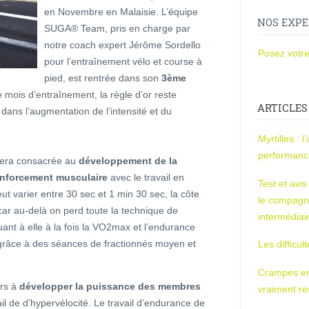
en Novembre en Malaisie. L’équipe
NOS EXPE
SUGA® Team, pris en charge par
notre coach expert Jérôme Sordello
Posez votre
pour l’entraînement vélo et course à
pied, est rentrée dans son
3ème
 mois d’entraînement, la règle d’or reste
ARTICLES
é dans l’augmentation de l’intensité et du
Myrtilles : 
performan
sera consacrée au
développement de la
enforcement musculaire
avec le travail en
Test et avi
eut varier entre 30 sec et 1 min 30 sec, la côte
le compagn
car au-delà on perd toute la technique de
intermédiai
ant à elle à la fois la VO2max et l’endurance
 grâce à des séances de fractionnés moyen et
Les difficul
Crampes en u
urs à
développer la puissance des membres
vraiment r
l de d’hypervélocité. Le travail d’endurance de