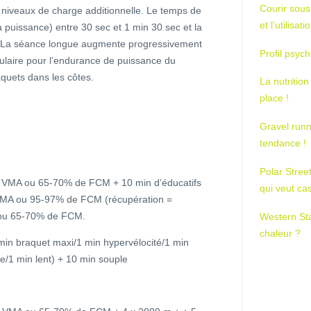
Courir sous
x niveaux de charge additionnelle. Le temps de
et l’utilisa
a puissance) entre 30 sec et 1 min 30 sec et la
e. La séance longue augmente progressivement
Profil psych
ulaire pour l’endurance de puissance du
aquets dans les côtes.
La nutrition
place !
Gravel runn
tendance !
Polar Stree
 VMA ou 65-70% de FCM + 10 min d’éducatifs
qui veut ca
VMA ou 95-97% de FCM (récupération =
 ou 65-70% de FCM.
Western St
chaleur ?
min braquet maxi/1 min hypervélocité/1 min
te/1 min lent) + 10 min souple