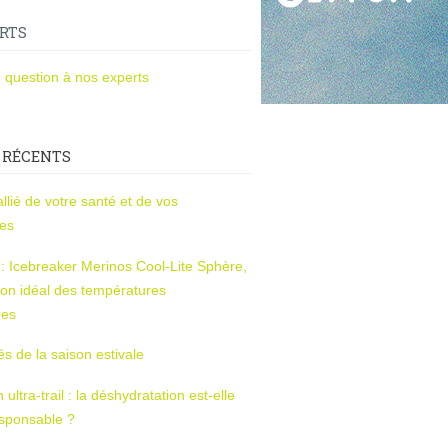
RTS
 question à nos experts
 RÉCENTS
l’allié de votre santé et de vos
ces
s : Icebreaker Merinos Cool-Lite Sphère,
on idéal des températures
res
tés de la saison estivale
ltra-trail : la déshydratation est-elle
esponsable ?