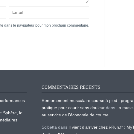
ite dans le navigateur pour mon prochain commentaire.
COMMENTAIRES RÉCENTS
os performances
Renforcement musculaire course à pied : prog
pratique pour courir sans douleur
dans
La muscu
te Sphère, le
au service de l’économie de course
médiaires
Scibetta
dans
Il vient d’arriver chez i-Run.fr : M