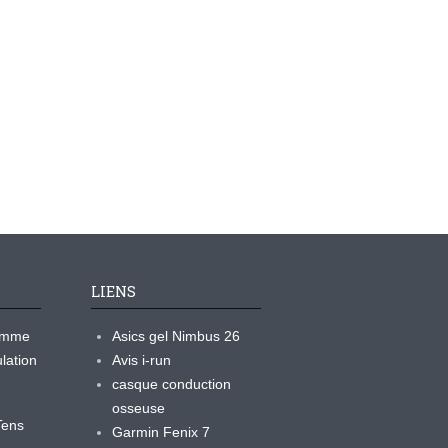
LIENS
ramme
Asics gel Nimbus 26
lation
Avis i-run
casque conduction
osseuse
yTens
Garmin Fenix 7