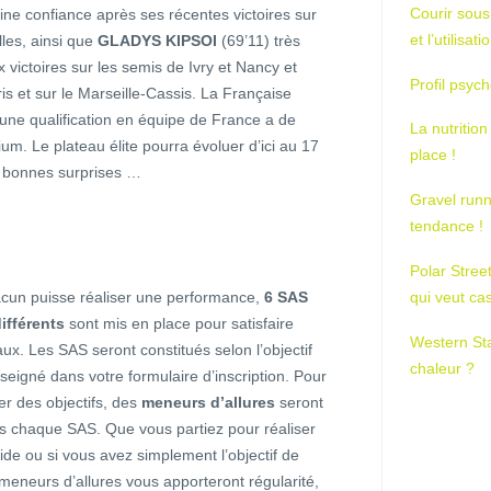
Courir sous
eine confiance après ses récentes victoires sur
et l’utilisa
lles, ainsi que
GLADYS KIPSOI
(69’11) très
victoires sur les semis de Ivry et Nancy et
Profil psych
s et sur le Marseille-Cassis. La Française
 une qualification en équipe de France a de
La nutrition
um. Le plateau élite pourra évoluer d’ici au 17
place !
 bonnes surprises …
Gravel runn
tendance !
Polar Stree
cun puisse réaliser une performance,
6 SAS
qui veut ca
ifférents
sont mis en place pour satisfaire
Western St
aux. Les SAS seront constitués selon l’objectif
chaleur ?
eigné dans votre formulaire d’inscription. Pour
er des objectifs, des
meneurs d’allures
seront
s chaque SAS. Que vous partiez pour réaliser
de ou si vous avez simplement l’objectif de
meneurs d’allures vous apporteront régularité,