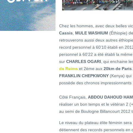
Chez les hommes, avec deux belles vic
Cassis
,
MULE WASHIUM
(Éthiopie) de
retrouverons aussi deux autres éthiopi
record personnel à 60’10 établi en 201
personnel à 60’22 a été établi la même
sur
CHARLES OGARI
, qui enchaine le
de Reims
et 2ème aux
20km de Paris
FRANKLIN CHEPKWONY
(Kenya) qui 
possède des chronos impressionnants 
Côté Français,
ABDOU DAHOUD HAM
réaliser un bon temps et le vétéran 2 
au semi de Boulogne Billancourt 2012 t
Le niveau du plateau élite féminin ser
détiennent des records personnels en 