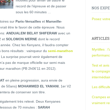
motivés pour tenter de battre le
record de l’épreuve et de passer
NOS EXPE
sous les 60 minutes …
Posez votre
toires sur
Paris-Versailles
et
Marseille-
vrait être le favori de cette épreuve. Nous
ens:
ANDUALEM BELAY SHIFERAW
avec un
ARTICLES
2 et
SOLOMON MERNE
dont le record
 année. Chez les Kenyans, il faudra compter
Myrtilles : 
s bons résultats : vainqueur du
semi-marathon
performan
. La surprise pourrait venir également de
n’a pas de marque officielle sur semi mais
Test et avi
sur marathon (PB 2h06’11 en 2012).
le compagn
intermédiai
AT
en pleine progression, aura envie de
(+ de 50ans)
MOHAMMED EL YAMANI
, 1er V2
Les difficul
entera de conserver son titre.
Crampes en u
a également très relevé. Deux Kenyanes
vraiment r
dessous de 70 minutes :
SARAH