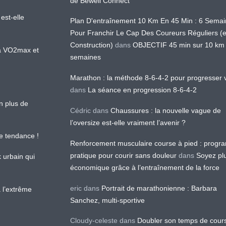
de Bewell Connect
est-elle
Plan D'entraînement 10 Km En 45 Min : 6 Sema
Pour Franchir Le Cap Des Coureurs Réguliers (
Construction)
dans
OBJECTIF 45 min sur 10 km
 la VO2max et
semaines
Marathon : la méthode 8-6-4-2 pour progresser v
dans
La séance en progression 8-6-4-2
en plus de
Cédric
dans
Chaussures : la nouvelle vague de
l’oversize est-elle vraiment l’avenir ?
le tendance !
Renforcement musculaire course à pied : prog
pratique pour courir sans douleur
dans
Soyez pl
k urbain qui
économique grâce à l’entraînement de la force
eric
dans
Portrait de marathonienne : Barbara
 l’extrême
Sanchez, multi-sportive
Cloudy-celeste
dans
Doubler son temps de cour