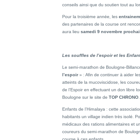
conseils ainsi que du soutien tout au l
Pour la troisième année, les
entraineme
des partenaires de la course ont renco
aura lieu
samedi 9 novembre procha
Les souffles de l’espoir et les Enfan
Le semi-marathon de Boulogne-Billancou
l’espoir
» : Afin de continuer à aider le
atteints de la mucoviscidose, les coure
de l’Espoir en effectuant un don libre l
Boulogne sur le site de
TOP CHRONO
.
Enfants de l’Himalaya : cette associati
habitants un village indien très isolé. 
médicaux des rations alimentaires et un
coureurs du semi-marathon de Boulogne-
course à ces enfants.