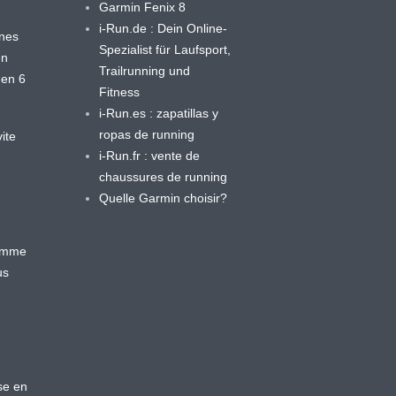
Garmin Fenix 8
i-Run.de : Dein Online-
ines
Spezialist für Laufsport,
en
Trailrunning und
 en 6
Fitness
i-Run.es : zapatillas y
ropas de running
ite
i-Run.fr : vente de
chaussures de running
Quelle Garmin choisir?
ramme
us
se en