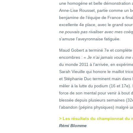
une homogène et belle démonstration 
Anne-Lise Rousset, partie comme un b
benjamine de l’équipe de France a fina
excellente 4e place, avec le grand sour
ne pouvais pas rivaliser avec mes coéqui
s’amuse l’aveyronnaise fatiguée.
Maud Gobert a terminé 7e et complète 
encombres : «
Je n’ai jamais voulu me 
du monde 2011 à l’arrivée, en expérim
Sarah Vieuille qui honore le maillot tri
et Stéphanie Duc terminent main dans 
mêler à la lutte du podium (16 et 17e). 
force de son mental pour venir à bout d
blessée depuis plusieurs semaines (32e)
l’abandon (pépins physiques) malgré u
> Les résultats du championnat du m
Rémi Blomme