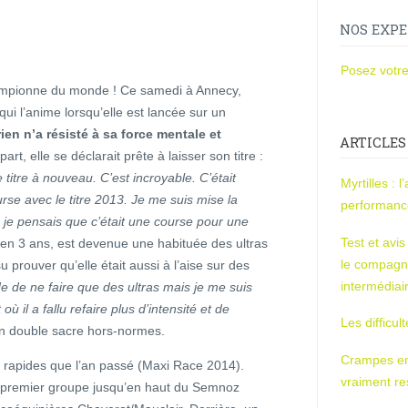
NOS EXPE
Posez votre
ampionne du monde ! Ce samedi à Annecy,
ui l’anime lorsqu’elle est lancée sur un
rien n’a résisté à sa force mentale et
ARTICLES
part, elle se déclarait prête à laisser son titre :
titre à nouveau. C’est incroyable. C’était
Myrtilles : 
se avec le titre 2013. Je me suis mise la
performan
, je pensais que c’était une course pour une
Test et avi
, en 3 ans, est devenue une habituée des ultras
le compagn
prouver qu’elle était aussi à l’aise sur des
intermédiai
ude de ne faire que des ultras mais je me suis
ù il a fallu refaire plus d’intensité et de
Les difficul
n double sacre hors-normes.
Crampes en u
s rapides que l’an passé (Maxi Race 2014).
vraiment r
e premier groupe jusqu’en haut du Semnoz