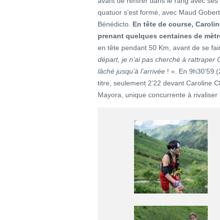
avant de rentrer dans le rang avec ses
quatuor s’est formé, avec Maud Gobert, 
Bénédicto.
En tête de course, Carolin
prenant quelques centaines de mètr
en tête pendant 50 Km, avant de se fai
départ, je n’ai pas cherché à rattraper C
lâché jusqu’à l’arrivée
! ». En 9h30’59 (
titre, seulement 2’22 devant Caroline C
Mayora, unique concurrente à rivaliser 