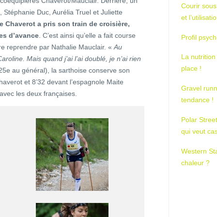
 coéquipières Chaverot/Mauclair. Derrière, un
Courir sous
Stéphanie Duc, Aurélia Truel et Juliette
et l’utilisa
e Chaverot a pris son train de croisière,
es d’avance
. C’est ainsi qu’elle a fait course
Profil psych
re reprendre par Nathalie Mauclair. «
Au
La nutrition
aroline. Mais quand j’ai l’ai doublé, je n’ai rien
place !
25e au général), la sarthoise conserve son
haverot et 8’32 devant l’espagnole Maite
Gravel runn
avec les deux françaises.
tendance !
Polar Stree
qui veut ca
Western St
chaleur ?