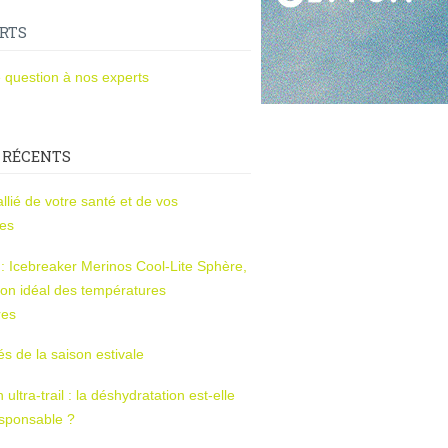
RTS
 question à nos experts
 RÉCENTS
l’allié de votre santé et de vos
ces
s : Icebreaker Merinos Cool-Lite Sphère,
on idéal des températures
res
tés de la saison estivale
ltra-trail : la déshydratation est-elle
esponsable ?