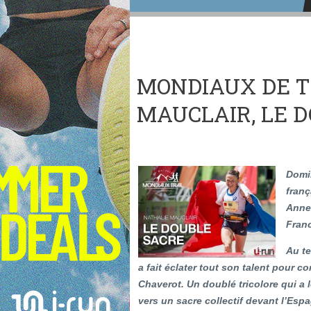
MONDIAUX DE T
MAUCLAIR, LE 
Domin
franç
Annec
Fran
Au te
a fait éclater tout son talent pour c
Chaverot. Un doublé tricolore qui 
vers un sacre collectif devant l’Espag