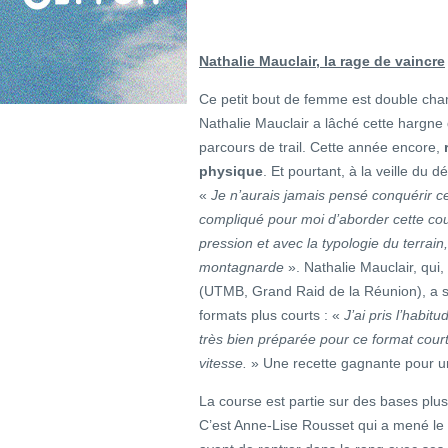
Nathalie Mauclair, la rage de vaincre
Ce petit bout de femme est double ch
Nathalie Mauclair a lâché cette hargne q
parcours de trail. Cette année encore,
physique
. Et pourtant, à la veille du dé
«
Je n’aurais jamais pensé conquérir ce 
compliqué pour moi d’aborder cette cour
pression et avec la typologie du terrain
montagnarde
». Nathalie Mauclair, qui
(UTMB, Grand Raid de la Réunion), a su 
formats plus courts : «
J’ai pris l’habit
très bien préparée pour ce format court o
vitesse.
» Une recette gagnante pour u
La course est partie sur des bases plu
C’est Anne-Lise Rousset qui a mené l