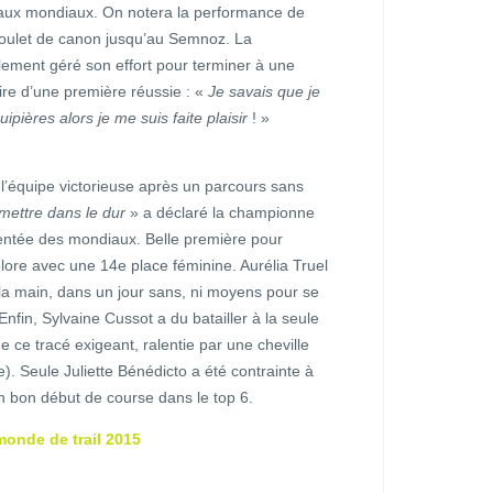
aux mondiaux. On notera la performance de
oulet de canon jusqu’au Semnoz. La
lement géré son effort pour terminer à une
ire d’une première réussie : «
Je savais que je
pières alors je me suis faite plaisir
! »
l’équipe victorieuse après un parcours sans
mettre dans le dur
» a déclaré la championne
entée des mondiaux. Belle première pour
colore avec une 14e place féminine. Aurélia Truel
la main, dans un jour sans, ni moyens pour se
Enfin, Sylvaine Cussot a du batailler à la seule
e ce tracé exigeant, ralentie par une cheville
. Seule Juliette Bénédicto a été contrainte à
n bon début de course dans le top 6.
onde de trail 2015