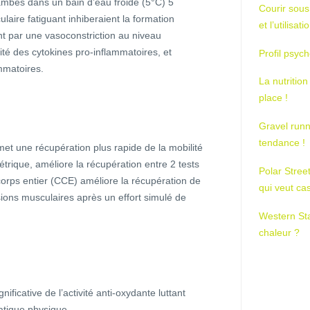
ambes dans un bain d’eau froide (5°C) 5
Courir sous
laire fatiguant inhiberaient la formation
et l’utilisa
nt par une vasoconstriction au niveau
ité des cytokines pro-inflammatoires, et
Profil psych
mmatoires.
La nutrition
place !
Gravel runn
tendance !
rmet une récupération plus rapide de la mobilité
étrique, améliore la récupération entre 2 tests
Polar Stree
corps entier (CCE) améliore la récupération de
qui veut ca
sions musculaires après un effort simulé de
Western St
chaleur ?
icative de l’activité anti-oxydante luttant
ratique physique.