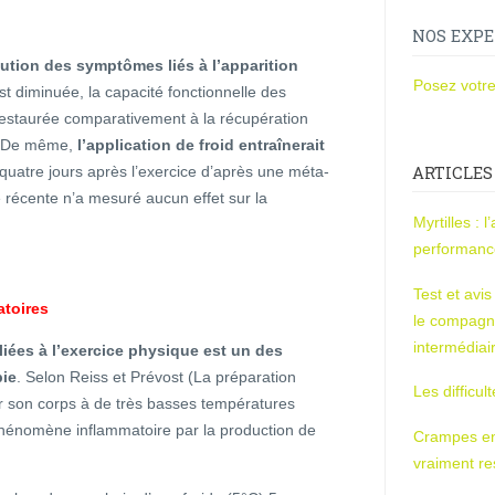
NOS EXPE
ution des symptômes liés à l’apparition
Posez votre
st diminuée, la capacité fonctionnelle des
 restaurée comparativement à la récupération
es.De même,
l’application de froid entraînerait
quatre jours après l’exercice d’après une méta-
ARTICLES
e récente n’a mesuré aucun effet sur la
Myrtilles : 
performan
Test et avi
atoires
le compagn
intermédiai
 liées à l’exercice physique est un des
pie
. Selon Reiss et Prévost (La préparation
Les difficul
r son corps à de très basses températures
phénomène inflammatoire par la production de
Crampes en u
vraiment r