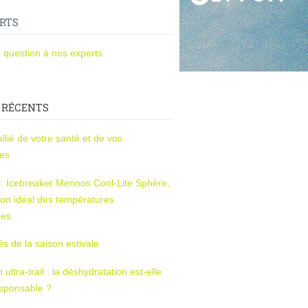
RTS
 question à nos experts
 RÉCENTS
l’allié de votre santé et de vos
ces
s : Icebreaker Merinos Cool-Lite Sphère,
on idéal des températures
res
tés de la saison estivale
ltra-trail : la déshydratation est-elle
esponsable ?