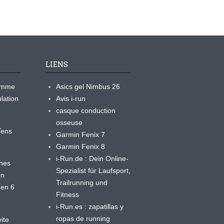
LIENS
ramme
Asics gel Nimbus 26
lation
Avis i-run
casque conduction
osseuse
yTens
Garmin Fenix 7
Garmin Fenix 8
i-Run.de : Dein Online-
ines
Spezialist für Laufsport,
en
Trailrunning und
 en 6
Fitness
i-Run.es : zapatillas y
ropas de running
ite