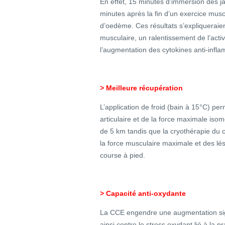
En effet, 15 minutes d’immersion des j
minutes après la fin d’un exercice muscu
d’oedème. Ces résultats s’expliqueraie
musculaire, un ralentissement de l’activ
l’augmentation des cytokines anti-infla
> Meilleure récupération
L’application de froid (bain à 15°C) pe
articulaire et de la force maximale isom
de 5 km tandis que la cryothérapie du 
la force musculaire maximale et des lé
course à pied.
> Capacité anti-oxydante
La CCE engendre une augmentation signif
ainsi contre le stress oxydant lié à la p