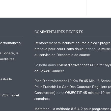
COMMENTAIRES RÉCENTS
os performances
Renforcement musculaire course à pied : prog
pratique pour courir sans douleur
dans
La muscu
te Sphère, le
au service de l’économie de course
médiaires
Scibetta
dans
Il vient d’arriver chez i-Run.fr : M
de Bewell Connect
est-elle
Plan D'entraînement 10 Km En 45 Min : 6 Sema
Pour Franchir Le Cap Des Coureurs Réguliers (
Construction)
dans
OBJECTIF 45 min sur 10 km
 la VO2max et
semaines
Marathon : la méthode 8-6-4-2 pour progresser v