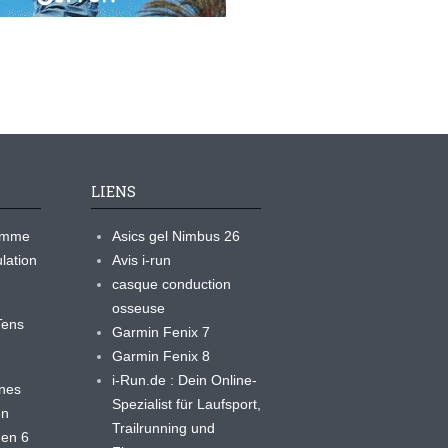
LIENS
ramme
Asics gel Nimbus 26
lation
Avis i-run
casque conduction
osseuse
yTens
Garmin Fenix 7
Garmin Fenix 8
i-Run.de : Dein Online-
ines
Spezialist für Laufsport,
en
Trailrunning und
 en 6