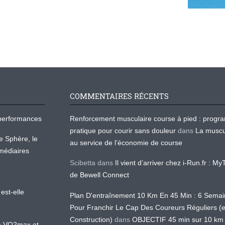
COMMENTAIRES RÉCENTS
os performances
Renforcement musculaire course à pied : prog
pratique pour courir sans douleur
dans
La muscu
te Sphère, le
au service de l’économie de course
médiaires
Scibetta
dans
Il vient d’arriver chez i-Run.fr : M
de Bewell Connect
est-elle
Plan D'entraînement 10 Km En 45 Min : 6 Sema
Pour Franchir Le Cap Des Coureurs Réguliers (
Construction)
dans
OBJECTIF 45 min sur 10 km
 la VO2max et