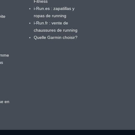
Fitness
i-Run.es : zapatillas y
ropas de running
ite
i-Run.fr : vente de
chaussures de running
Quelle Garmin choisir?
ramme
us
se en