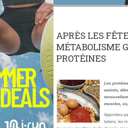
APRÈS LES FÊTE
MÉTABOLISME 
PROTÉINES
Les protéin
aminés, élém
renouvelleme
muscles, os
Apportées par
laitiers, les 