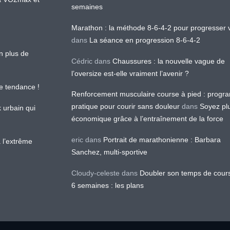
semaines
Marathon : la méthode 8-6-4-2 pour progresser v
dans
La séance en progression 8-6-4-2
en plus de
Cédric
dans
Chaussures : la nouvelle vague de
l’oversize est-elle vraiment l’avenir ?
le tendance !
Renforcement musculaire course à pied : prog
pratique pour courir sans douleur
dans
Soyez pl
k urbain qui
économique grâce à l’entraînement de la force
eric
dans
Portrait de marathonienne : Barbara
 l’extrême
Sanchez, multi-sportive
Cloudy-celeste
dans
Doubler son temps de cour
6 semaines : les plans