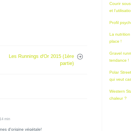
Courir sous
et l’utilisa
Profil psych
La nutrition
place !
Gravel runn
Les Runnings d'Or 2015 (1ère
tendance !
partie)
Polar Stree
qui veut ca
Western St
chaleur ?
14 min
ines d'origine végétale!