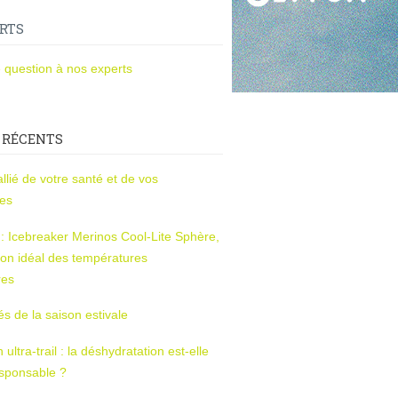
RTS
 question à nos experts
 RÉCENTS
l’allié de votre santé et de vos
ces
s : Icebreaker Merinos Cool-Lite Sphère,
on idéal des températures
res
tés de la saison estivale
ltra-trail : la déshydratation est-elle
esponsable ?