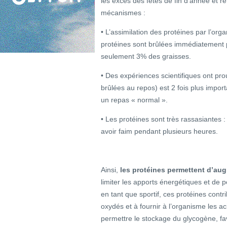
les excès des fêtes de fin d’année et r
mécanismes :
• L’assimilation des protéines par l’
protéines sont brûlées immédiatement p
seulement 3% des graisses.
• Des expériences scientifiques ont pr
brûlées au repos) est 2 fois plus impor
un repas « normal ».
• Les protéines sont très rassasiantes 
avoir faim pendant plusieurs heures.
Ainsi,
les protéines permettent d’au
limiter les apports énergétiques et de p
en tant que sportif, ces protéines cont
oxydés et à fournir à l’organisme les a
permettre le stockage du glycogène, fa