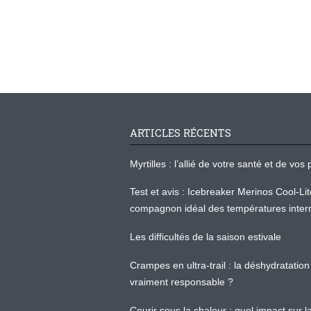
ARTICLES RÉCENTS
Myrtilles : l’allié de votre santé et de v
Test et avis : Icebreaker Merinos Cool-Li
compagnon idéal des températures inter
Les difficultés de la saison estivale
Crampes en ultra-trail : la déshydratation 
vraiment responsable ?
Courir sous la chaleur : quel impact sur