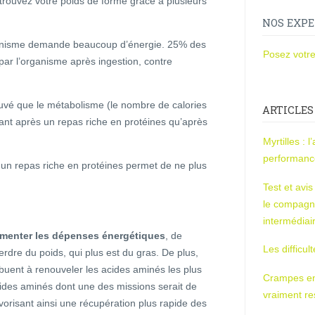
etrouvez votre poids de forme grâce à plusieurs
NOS EXPE
organisme demande beaucoup d’énergie. 25% des
Posez votre
ar l’organisme après ingestion, contre
ouvé que le métabolisme (le nombre de calories
ARTICLES
tant après un repas riche en protéines qu’après
Myrtilles : 
performan
: un repas riche en protéines permet de ne plus
Test et avi
le compagn
intermédiai
gmenter les dépenses énergétiques
, de
Les difficul
erdre du poids, qui plus est du gras. De plus,
ribuent à renouveler les acides aminés les plus
Crampes en u
cides aminés dont une des missions serait de
vraiment r
vorisant ainsi une récupération plus rapide des