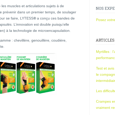
es muscles et articulations sujets à de
NOS EXPE
, de prévenir dans un premier temps, de soulager
our se faire, LYTESS
®
a conçu ces bandes de
Posez votre
psulés. L’innovation est double puisqu’elle
tien) à la technologie de microencapsulation.
ARTICLES
mme : chevillère, genouillère, coudière,
te.
Myrtilles : 
performan
Test et avi
le compagn
intermédiai
Les difficul
Crampes en u
vraiment r