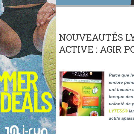
NOUVEAUTÉS LY
ACTIVE : AGIR 
Parce que le
encore penda
ont besoin 
lorsque des
volonté de p
LYTESS®
la
actifs apais