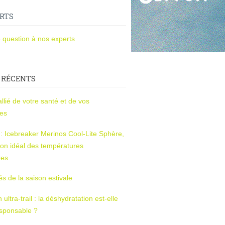
RTS
 question à nos experts
 RÉCENTS
l’allié de votre santé et de vos
ces
s : Icebreaker Merinos Cool-Lite Sphère,
on idéal des températures
res
tés de la saison estivale
ltra-trail : la déshydratation est-elle
esponsable ?