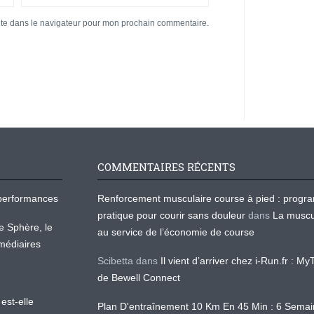
ite dans le navigateur pour mon prochain commentaire.
COMMENTAIRES RÉCENTS
os performances
Renforcement musculaire course à pied : prog
pratique pour courir sans douleur
dans
La muscu
te Sphère, le
au service de l’économie de course
médiaires
Scibetta
dans
Il vient d’arriver chez i-Run.fr : M
de Bewell Connect
est-elle
Plan D'entraînement 10 Km En 45 Min : 6 Sema