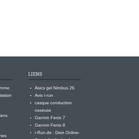
LIENS
ramme
Asics gel Nimbus 26
lation
Avis i-run
casque conduction
osseuse
yTens
Garmin Fenix 7
Garmin Fenix 8
i-Run.de : Dein Online-
ines