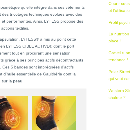
Courir sous
 cosmétique qu’elle intègre dans ses vêtements
et l’utilisa
 et des tricotages techniques évolués avec des
 et performantes. Ainsi, LYTESS propose des
Profil psych
actions textiles.
La nutrition
apsulation, LYTESS® a mis au point cette
place !
ien LYTESS CIBLE ACTIVE® dont le port
Gravel runn
ouvement tout en procurant une sensation
tendance !
 grâce à ses principes actifs décontractants
e. Ces 5 bandes sont imprégnées d’actifs
Polar Stree
 d’huile essentielle de Gaulthérie dont la
qui veut ca
u sur la peau.
Western St
chaleur ?