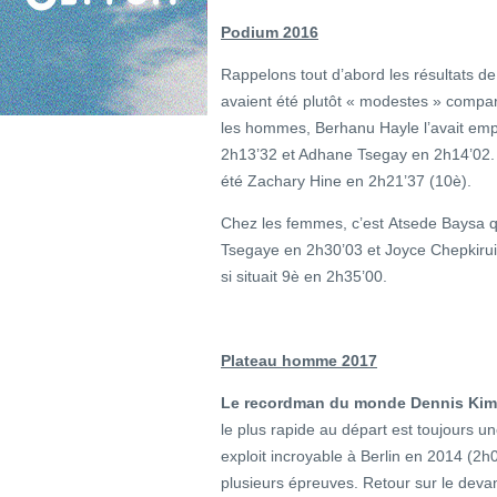
Podium 2016
Rappelons tout d’abord les résultats de
avaient été plutôt « modestes » compar
les hommes, Berhanu Hayle l’avait emp
2h13’32 et Adhane Tsegay en 2h14’02. T
été Zachary Hine en 2h21’37 (10è).
Chez les femmes, c’est Atsede Baysa qu
Tsegaye en 2h30’03 et Joyce Chepkiru
si situait 9è en 2h35’00.
Plateau homme 2017
Le recordman du monde Dennis Kimet
le plus rapide au départ est toujours une
exploit incroyable à Berlin en 2014 (2h
plusieurs épreuves. Retour sur le deva