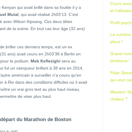
Courir sous
enyan qui avait brillé dans sa foulée il y a
et l’utilisa
el Mutaï
, qui avait réalisé 2h03’13. C’est
ité avec Wilson Kipsang. Ces deux têtes
Profil psych
vant de la scène. En tout cas leur âge (32 ans)
La nutrition
place !
 de briller ces derniers temps, est un ex
Gravel runn
(31 ans) avait couru en 2h03’38 à Berlin en
tendance !
r pour le podium.
Meb Keflezighi
sera au
ui fut un vainqueur brillant à 38 ans en 2014,
Polar Stree
’autre américain à surveiller n’a couru qu’en
qui veut ca
ier à Rio dans des conditions difficiles où il avait
aître un vrai gros test au plus haut niveau,
Western St
permettre de viser plus haut.
chaleur ?
 départ du Marathon de Boston