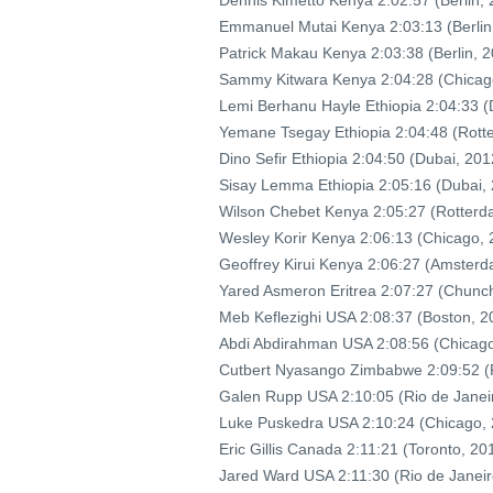
Dennis Kimetto Kenya 2:02:57 (Berlin,
Emmanuel Mutai Kenya 2:03:13 (Berlin
Patrick Makau Kenya 2:03:38 (Berlin, 2
Sammy Kitwara Kenya 2:04:28 (Chicag
Lemi Berhanu Hayle Ethiopia 2:04:33 (
Yemane Tsegay Ethiopia 2:04:48 (Rott
Dino Sefir Ethiopia 2:04:50 (Dubai, 201
Sisay Lemma Ethiopia 2:05:16 (Dubai,
Wilson Chebet Kenya 2:05:27 (Rotterd
Wesley Korir Kenya 2:06:13 (Chicago, 
Geoffrey Kirui Kenya 2:06:27 (Amster
Yared Asmeron Eritrea 2:07:27 (Chunc
Meb Keflezighi USA 2:08:37 (Boston, 2
Abdi Abdirahman USA 2:08:56 (Chicago
Cutbert Nyasango Zimbabwe 2:09:52 (
Galen Rupp USA 2:10:05 (Rio de Janei
Luke Puskedra USA 2:10:24 (Chicago,
Eric Gillis Canada 2:11:21 (Toronto, 20
Jared Ward USA 2:11:30 (Rio de Janeir