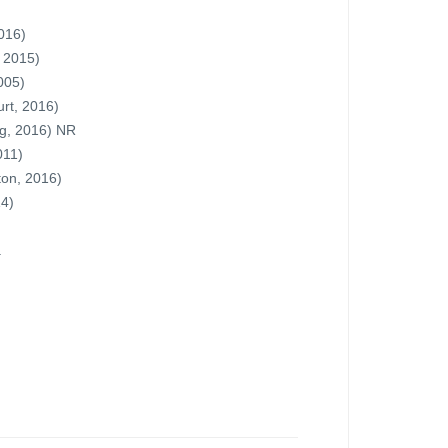
)
016)
 2015)
005)
rt, 2016)
rg, 2016) NR
011)
on, 2016)
14)
.