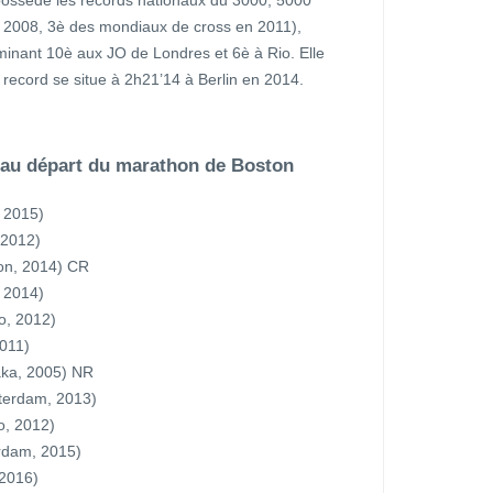
 possède les records nationaux du 3000, 5000
 2008, 3è des mondiaux de cross en 2011),
rminant 10è aux JO de Londres et 6è à Rio. Elle
 record se situe à 2h21’14 à Berlin en 2014.
 au départ du marathon de Boston
 2015)
 2012)
on, 2014) CR
 2014)
o, 2012)
2011)
aka, 2005) NR
sterdam, 2013)
o, 2012)
rdam, 2015)
 2016)