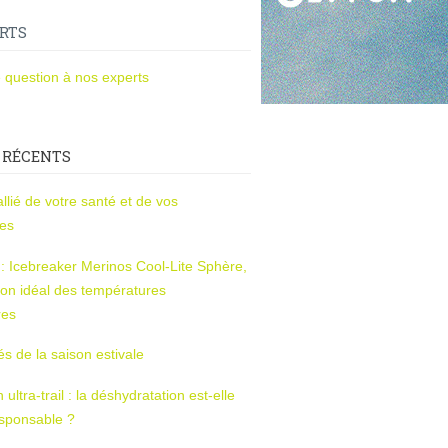
RTS
 question à nos experts
 RÉCENTS
l’allié de votre santé et de vos
ces
s : Icebreaker Merinos Cool-Lite Sphère,
on idéal des températures
res
tés de la saison estivale
ltra-trail : la déshydratation est-elle
esponsable ?