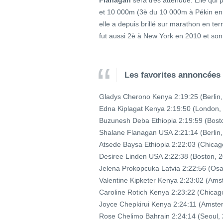
Flanagan
sera très attendue. Elle qui
et 10 000m (3è du 10 000m à Pékin en
elle a depuis brillé sur marathon en te
fut aussi 2è à New York en 2010 et son
Les favorites annoncées
Gladys Cherono Kenya 2:19:25 (Berlin,
Edna Kiplagat Kenya 2:19:50 (London,
Buzunesh Deba Ethiopia 2:19:59 (Bost
Shalane Flanagan USA 2:21:14 (Berlin,
Atsede Baysa Ethiopia 2:22:03 (Chicag
Desiree Linden USA 2:22:38 (Boston, 
Jelena Prokopcuka Latvia 2:22:56 (Os
Valentine Kipketer Kenya 2:23:02 (Am
Caroline Rotich Kenya 2:23:22 (Chicag
Joyce Chepkirui Kenya 2:24:11 (Amste
Rose Chelimo Bahrain 2:24:14 (Seoul,