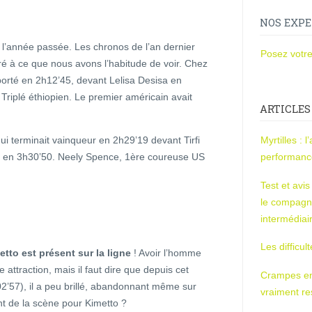
NOS EXPE
 l’année passée. Les chronos de l’an dernier
Posez votre
é à ce que nous avons l’habitude de voir. Chez
orté en 2h12’45, devant Lelisa Desisa en
riplé éthiopien. Le premier américain avait
ARTICLES
i terminait vainqueur en 2h29’19 devant Tirfi
Myrtilles : 
i en 3h30’50. Neely Spence, 1ère coureuse US
performan
Test et avi
le compagn
intermédiai
Les difficul
to est présent sur la ligne
! Avoir l’homme
 attraction, mais il faut dire que depuis cet
Crampes en u
02’57), il a peu brillé, abandonnant même sur
vraiment r
nt de la scène pour Kimetto ?