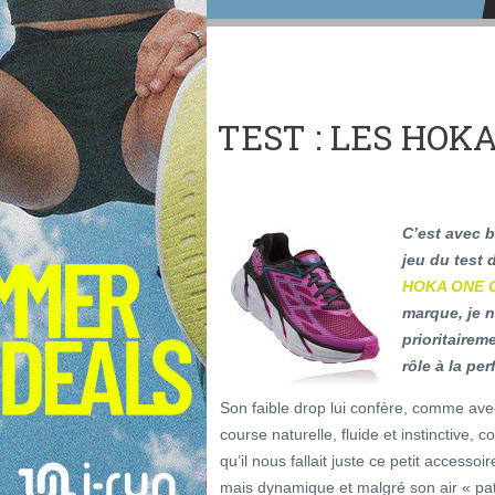
TEST : LES HOK
C’est avec 
jeu du test
HOKA ONE 
marque, je 
prioritaireme
rôle à la per
Son faible drop lui confère, comme av
course naturelle, fluide et instinctive, 
qu’il nous fallait juste ce petit accesso
mais dynamique et malgré son air « pa