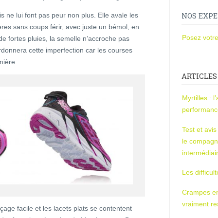
s ne lui font pas peur non plus. Elle avale les
NOS EXPE
nières sans coups férir, avec juste un bémol, en
Posez votre
de fortes pluies, la semelle n’accroche pas
rdonnera cette imperfection car les courses
mière.
ARTICLES
Myrtilles : 
performan
Test et avi
le compagn
intermédiai
Les difficul
Crampes en u
vraiment r
açage facile et les lacets plats se contentent