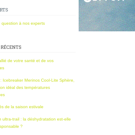
RTS
 question à nos experts
 RÉCENTS
l’allié de votre santé et de vos
ces
s : Icebreaker Merinos Cool-Lite Sphère,
on idéal des températures
res
tés de la saison estivale
ltra-trail : la déshydratation est-elle
esponsable ?