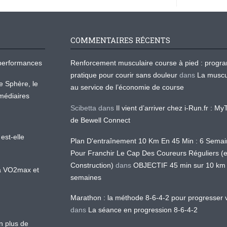
COMMENTAIRES RÉCENTS
os performances
Renforcement musculaire course à pied : prog
pratique pour courir sans douleur
dans
La muscu
te Sphère, le
au service de l’économie de course
médiaires
Scibetta
dans
Il vient d’arriver chez i-Run.fr : M
de Bewell Connect
est-elle
Plan D'entraînement 10 Km En 45 Min : 6 Sema
Pour Franchir Le Cap Des Coureurs Réguliers (
Construction)
dans
OBJECTIF 45 min sur 10 km
 la VO2max et
semaines
Marathon : la méthode 8-6-4-2 pour progresser v
dans
La séance en progression 8-6-4-2
en plus de