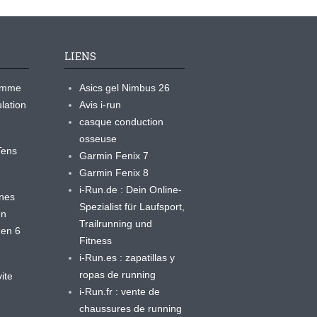
LIENS
ramme
Asics gel Nimbus 26
lation
Avis i-run
casque conduction
osseuse
yTens
Garmin Fenix 7
Garmin Fenix 8
i-Run.de : Dein Online-
ines
Spezialist für Laufsport,
en
Trailrunning und
 en 6
Fitness
i-Run.es : zapatillas y
ropas de running
ite
i-Run.fr : vente de
chaussures de running