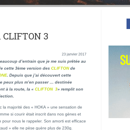
A CLIFTON 3
23 janvier 2017
beaucoup d’entrain que je me suis prêtée au
 de cette 3ème version des
CLIFTON
de
ONE
. Depuis que j’ai découvert cette
ne peux plus m’en passer … destinée
nt à la route, la «
CLIFTON 3
» remplit son
fection.
ec la majorité des « HOKA » une sensation de
comme si courir était inscrit dans nos gènes et
ire pour nous le rappeler. Son amorti est efficace
taud » elle ne pèse guère plus de 230g.