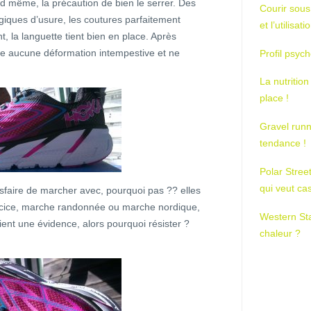
d même, la précaution de bien le serrer. Des
Courir sous
égiques d’usure, les coutures parfaitement
et l’utilisa
 la languette tient bien en place. Après
te aucune déformation intempestive et ne
Profil psych
La nutrition
place !
Gravel runn
tendance !
Polar Stree
qui veut ca
isfaire de marcher avec, pourquoi pas ?? elles
ercice, marche randonnée ou marche nordique,
Western St
ient une évidence, alors pourquoi résister ?
chaleur ?