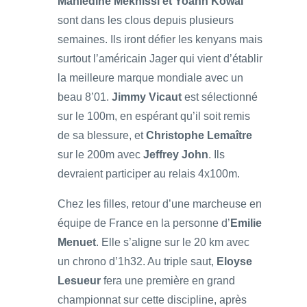
Mahiedine Mekhissi et Yoann Kowal
sont dans les clous depuis plusieurs
semaines. Ils iront défier les kenyans mais
surtout l’américain Jager qui vient d’établir
la meilleure marque mondiale avec un
beau 8’01.
Jimmy Vicaut
est sélectionné
sur le 100m, en espérant qu’il soit remis
de sa blessure, et
Christophe Lemaître
sur le 200m avec
Jeffrey John
. Ils
devraient participer au relais 4x100m.
Chez les filles, retour d’une marcheuse en
équipe de France en la personne d’
Emilie
Menuet
. Elle s’aligne sur le 20 km avec
un chrono d’1h32. Au triple saut,
Eloyse
Lesueur
fera une première en grand
championnat sur cette discipline, après