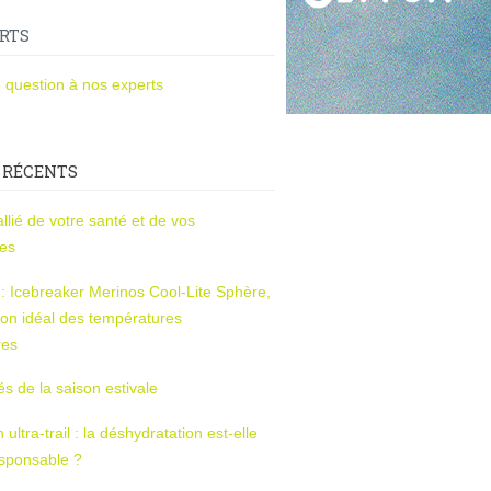
RTS
 question à nos experts
 RÉCENTS
l’allié de votre santé et de vos
ces
s : Icebreaker Merinos Cool-Lite Sphère,
on idéal des températures
res
tés de la saison estivale
ltra-trail : la déshydratation est-elle
esponsable ?