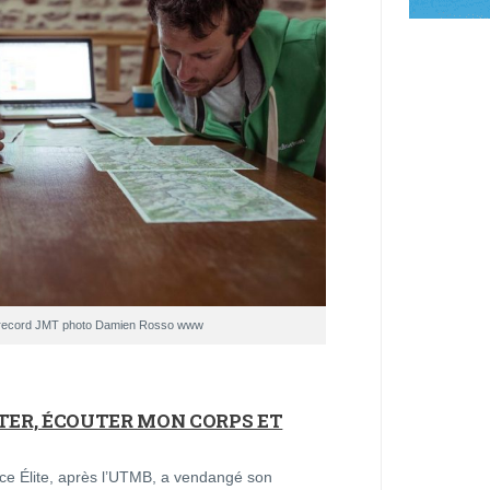
ve record JMT photo Damien Rosso www
PTER, ÉCOUTER MON CORPS ET
e Élite, après l’UTMB, a vendangé son