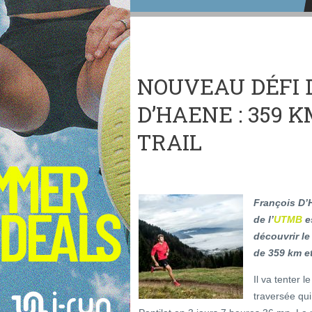
NOUVEAU DÉFI 
D’HAENE : 359 
TRAIL
François D’
de l’
UTMB
es
découvrir le
de 359 km et
Il va tenter 
traversée qui