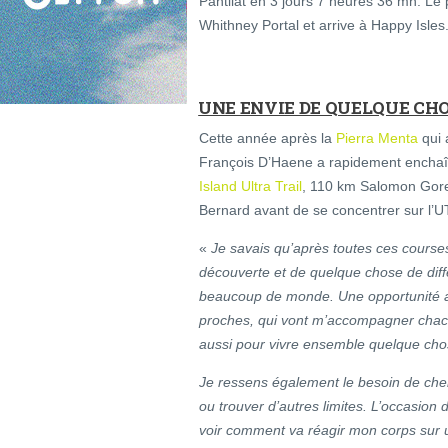
Pantilat en 3 jours 7 heures 36 mn. Le
Whithney Portal et arrive à Happy Isles
UNE ENVIE DE QUELQUE CHO
Cette année après la
Pierra Menta
qui 
François D’Haene a rapidement enchaîn
Island Ultra Trail
, 110 km Salomon Gore-
Bernard avant de se concentrer sur l’
«
Je savais qu’après toutes ces courses 
découverte et de quelque chose de diffé
beaucoup de monde. Une opportunité a
proches, qui vont m’accompagner chacun 
aussi pour vivre ensemble quelque chos
Je ressens également le besoin de che
ou trouver d’autres limites. L’occasion 
voir comment va réagir mon corps sur u