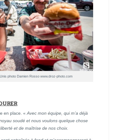
ts-Unis photo Damien Rosso www.droz-photo.com
TOURER
se en place. «
Avec mon équipe, qui m’a déjà
noyau soudé et nous voulons quelque chose
iberté et de maîtrise de nos choix.
e sont entraînés à fond et m’accompagneront à