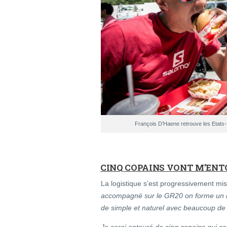
François D’Haene retrouve les Eta
CINQ COPAINS VONT M’EN
La logistique s’est progressivement mi
accompagné sur le GR20 on forme un 
de simple et naturel avec beaucoup de l
Je serai entouré de cinq copains qui s