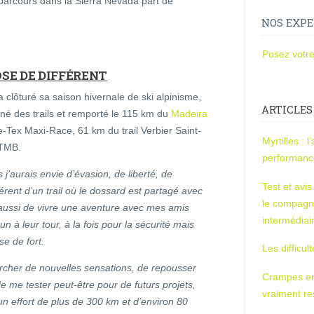
 parcours dans la Sierra Nevada part de
.
NOS EXPE
Posez votre
SE DE DIFFÉRENT
a clôturé sa saison hivernale de ski alpinisme,
ARTICLES
é des trails et remporté le 115 km du
Madeira
Tex Maxi-Race, 61 km du trail Verbier Saint-
Myrtilles : 
UTMB.
performan
j’aurais envie d’évasion, de liberté, de
Test et avi
rent d’un trail où le dossard est partagé avec
le compagn
ussi de vivre une aventure avec mes amis
intermédiai
à leur tour, à la fois pour la sécurité mais
e de fort.
Les difficul
rcher de nouvelles sensations, de repousser
Crampes en u
de me tester peut-être pour de futurs projets,
vraiment r
n effort de plus de 300 km et d’environ 80