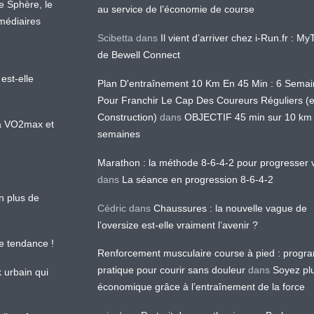
te Sphère, le
au service de l’économie de course
médiaires
Scibetta
dans
Il vient d’arriver chez i-Run.fr : M
de Bewell Connect
est-elle
Plan D'entraînement 10 Km En 45 Min : 6 Sema
Pour Franchir Le Cap Des Coureurs Réguliers (
Construction)
dans
OBJECTIF 45 min sur 10 km
 la VO2max et
semaines
Marathon : la méthode 8-6-4-2 pour progresser v
dans
La séance en progression 8-6-4-2
en plus de
Cédric
dans
Chaussures : la nouvelle vague de
l’oversize est-elle vraiment l’avenir ?
le tendance !
Renforcement musculaire course à pied : prog
pratique pour courir sans douleur
dans
Soyez pl
k urbain qui
économique grâce à l’entraînement de la force