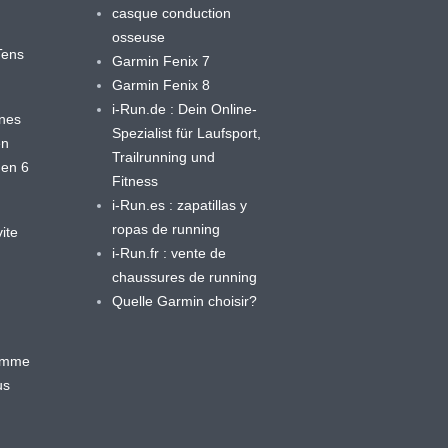
casque conduction
osseuse
yTens
Garmin Fenix 7
Garmin Fenix 8
i-Run.de : Dein Online-
ines
Spezialist für Laufsport,
en
Trailrunning und
 en 6
Fitness
i-Run.es : zapatillas y
ropas de running
ite
i-Run.fr : vente de
chaussures de running
Quelle Garmin choisir?
ramme
us