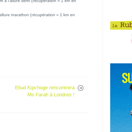
m à l’allure semi (récupération = 1 km en
’allure marathon (récupération = 1 km en
Eliud Kipchoge rencontrera
Mo Farah à Londres !