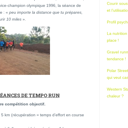
Courir sous
vice-champion olympique 1996, la séance de
et l’utilisa
e : «
peu importe la distance que tu prépares,
urir 10 miles
».
Profil psych
La nutrition
place !
Gravel runn
tendance !
Polar Stree
qui veut ca
Western St
 SÉANCES DE TEMPO RUN
chaleur ?
re compétition objectif.
re 5 km (récupération = temps d’effort en course