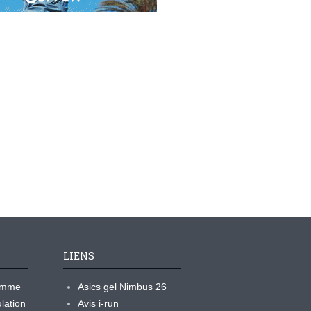
LIENS
ramme
Asics gel Nimbus 26
lation
Avis i-run