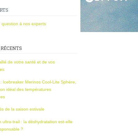
RTS
 question à nos experts
 RÉCENTS
l’allié de votre santé et de vos
ces
s : Icebreaker Merinos Cool-Lite Sphère,
on idéal des températures
res
tés de la saison estivale
ltra-trail : la déshydratation est-elle
esponsable ?