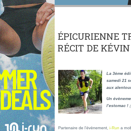
ÉPICURIENNE TRA
RÉCIT DE KÉVI
La 3ème édit
samedi 21 s
aux alentou
Un évènement
l’estomac ! ;
Partenaire de l’évènement,
i-Run
a mobi