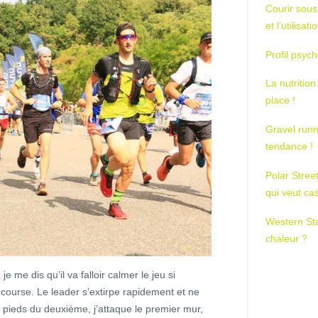
Courir sous
et l’utilisa
Profil psych
La nutrition
place !
Gravel runn
tendance !
Polar Stree
qui veut ca
Western St
chaleur ?
e me dis qu’il va falloir calmer le jeu si
e course. Le leader s’extirpe rapidement et ne
 pieds du deuxième, j’attaque le premier mur,