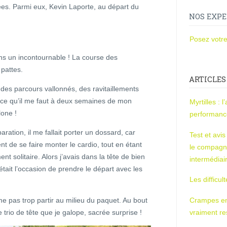
ées. Parmi eux, Kevin Laporte, au départ du
NOS EXPE
Posez votre
s un incontournable ! La course des
pattes.
ARTICLES
, des parcours vallonnés, des ravitaillements
 ce qu’il me faut à deux semaines de mon
Myrtilles : 
lone !
performan
ration, il me fallait porter un dossard, car
Test et avi
t de se faire monter le cardio, tout en étant
le compagn
 solitaire. Alors j’avais dans la tête de bien
intermédiai
’était l’occasion de prendre le départ avec les
Les difficul
e pas trop partir au milieu du paquet. Au bout
Crampes en u
e trio de tête que je galope, sacrée surprise !
vraiment r