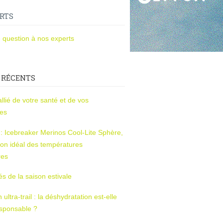
RTS
 question à nos experts
 RÉCENTS
l’allié de votre santé et de vos
ces
s : Icebreaker Merinos Cool-Lite Sphère,
on idéal des températures
res
tés de la saison estivale
ltra-trail : la déshydratation est-elle
esponsable ?