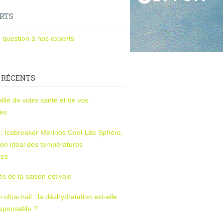
RTS
 question à nos experts
 RÉCENTS
l’allié de votre santé et de vos
ces
s : Icebreaker Merinos Cool-Lite Sphère,
on idéal des températures
res
tés de la saison estivale
ltra-trail : la déshydratation est-elle
esponsable ?