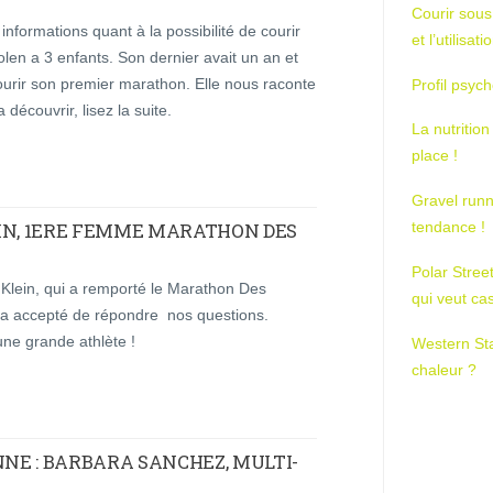
Courir sous
formations quant à la possibilité de courir
et l’utilisa
len a 3 enfants. Son dernier avait un an et
courir son premier marathon. Elle nous raconte
Profil psych
découvrir, lisez la suite.
La nutrition
place !
Gravel runn
tendance !
IN, 1ERE FEMME MARATHON DES
Polar Stree
 Klein, qui a remporté le Marathon Des
qui veut ca
 a accepté de répondre nos questions.
’une grande athlète !
Western St
chaleur ?
E : BARBARA SANCHEZ, MULTI-