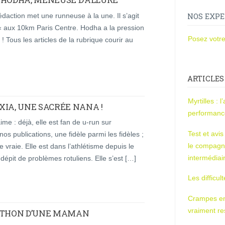
rédaction met une runneuse à la une. Il s’agit
NOS EXPE
« aux 10km Paris Centre. Hodha a la pression
Posez votre
! Tous les articles de la rubrique courir au
ARTICLES
Myrtilles : 
XIA, UNE SACRÉE NANA !
performan
e : déjà, elle est fan de u-run sur
Test et avi
 publications, une fidèle parmi les fidèles ;
le compagn
e vraie. Elle est dans l’athlétisme depuis le
intermédiai
dépit de problèmes rotuliens. Elle s’est […]
Les difficul
Crampes en u
vraiment r
RATHON D’UNE MAMAN