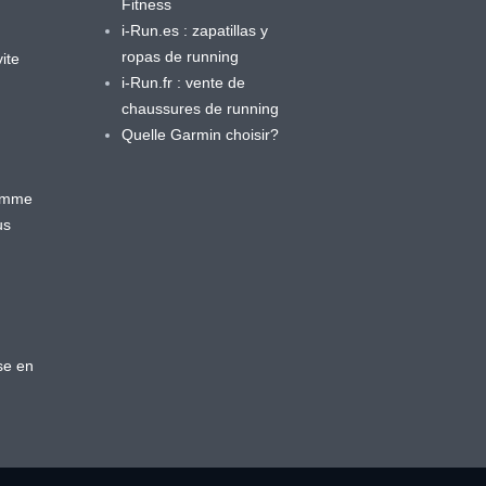
Fitness
i-Run.es : zapatillas y
ropas de running
ite
i-Run.fr : vente de
chaussures de running
Quelle Garmin choisir?
ramme
us
se en