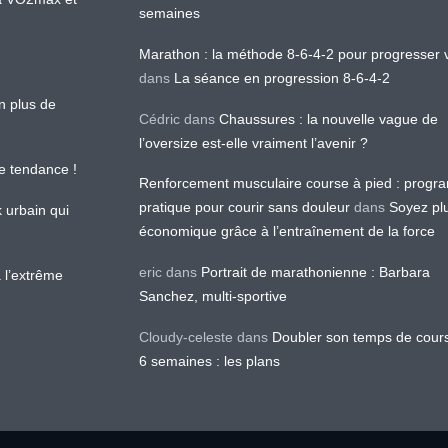
semaines
Marathon : la méthode 8-6-4-2 pour progresser v
dans
La séance en progression 8-6-4-2
en plus de
Cédric
dans
Chaussures : la nouvelle vague de
l’oversize est-elle vraiment l’avenir ?
le tendance !
Renforcement musculaire course à pied : prog
pratique pour courir sans douleur
dans
Soyez pl
k urbain qui
économique grâce à l’entraînement de la force
eric
dans
Portrait de marathonienne : Barbara
 l’extrême
Sanchez, multi-sportive
Cloudy-celeste
dans
Doubler son temps de cour
6 semaines : les plans