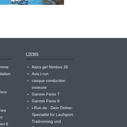
LIENS
ramme
Asics gel Nimbus 26
lation
Avis i-run
casque conduction
osseuse
yTens
Garmin Fenix 7
Garmin Fenix 8
i-Run.de : Dein Online-
ines
Spezialist für Laufsport,
en
Trailrunning und
 en 6