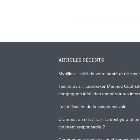
ARTICLES RÉCENTS
Myrtilles : l’allié de votre santé et de v
Test et avis : Icebreaker Merinos Cool-Li
compagnon idéal des températures inter
Les difficultés de la saison estivale
Crampes en ultra-trail : la déshydratation 
vraiment responsable ?
Courir sous la chaleur : quel impact sur