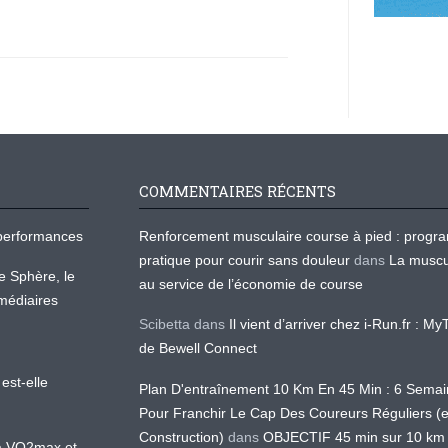
COMMENTAIRES RÉCENTS
os performances
Renforcement musculaire course à pied : prog
pratique pour courir sans douleur
dans
La muscu
te Sphère, le
au service de l’économie de course
médiaires
Scibetta
dans
Il vient d’arriver chez i-Run.fr : M
de Bewell Connect
est-elle
Plan D'entraînement 10 Km En 45 Min : 6 Sema
Pour Franchir Le Cap Des Coureurs Réguliers (
Construction)
dans
OBJECTIF 45 min sur 10 km
 la VO2max et