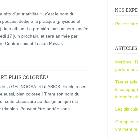
NOS EXPE
a tête d’un triathlète », c’est le nom du
 podcast dédié à la pratique (physique et
Posez votre
 du triathlon. La première saison sera lancée
edi 17 juin prochain, et sera animée par
e Centracchio et Tristan Pawlak.
ARTICLES
Myrtilles : 
performan
ORE PLUS COLORÉE !
Test et avi
on de la GEL NOOSATRI d’ASICS. Fidèle à ses
le compagn
e aussi, bien colorée ! Tirant son nom du
intermédiai
lie, cette chaussure au design unique est
 triathlon. Pouvant être portée sans
Les difficul
Crampes en u
vraiment r