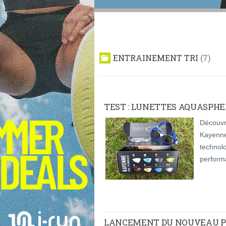
ENTRAINEMENT TRI
7
TEST : LUNETTES AQUASPH
Découvre
Kayenne
technolo
perform
LANCEMENT DU NOUVEAU POD