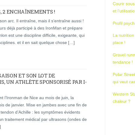
Courir sous
S, 2 ENCHAÎNEMENTS !
et l’utilisa
n arc. Il entraîne, mais il s’entraîne aussi !
Profil psych
lleurs déjà participé à des IronMan et prépare
lon est une discipline difficile, exigeante, qui
La nutrition
ciplines. et il en sait quelque chose […]
place !
Gravel runn
tendance !
Polar Stree
SAISON ET SON LOT DE
, UN ATHLÈTE SPONSORISÉ PAR I-
qui veut ca
Western St
nt l’Ironman de Nice au mois de juin, la
chaleur ?
is de janvier. Mise en jambes avec une fin de
au tendon d’Achille : les symptômes évidents
 un traitement médical par ultrasons (ondes de
]