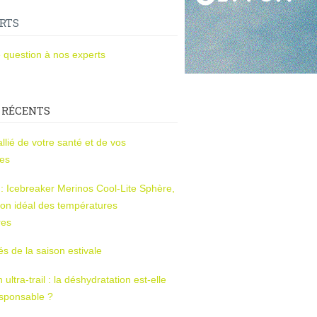
RTS
 question à nos experts
 RÉCENTS
l’allié de votre santé et de vos
ces
s : Icebreaker Merinos Cool-Lite Sphère,
on idéal des températures
res
tés de la saison estivale
ltra-trail : la déshydratation est-elle
esponsable ?