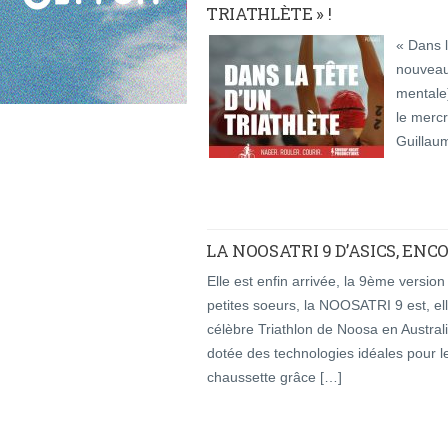
TRIATHLÈTE » !
« Dans l
nouveau
mentale)
le mercr
Guillaum
LA NOOSATRI 9 D’ASICS, ENC
Elle est enfin arrivée, la 9ème versi
petites soeurs, la NOOSATRI 9 est, ell
célèbre Triathlon de Noosa en Austra
dotée des technologies idéales pour le
chaussette grâce […]