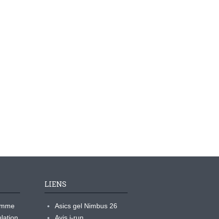
LIENS
ramme
Asics gel Nimbus 26
lation
Avis i-run