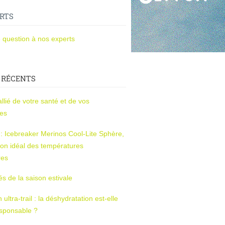
RTS
 question à nos experts
 RÉCENTS
l’allié de votre santé et de vos
ces
s : Icebreaker Merinos Cool-Lite Sphère,
on idéal des températures
res
tés de la saison estivale
ltra-trail : la déshydratation est-elle
esponsable ?