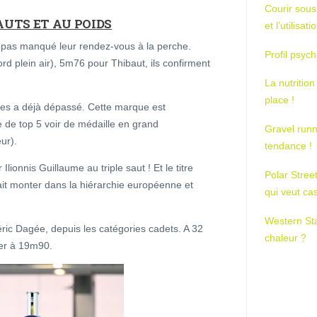
Courir sous
AUTS ET AU POIDS
et l’utilisa
t pas manqué leur rendez-vous à la perche.
Profil psych
 plein air), 5m76 pour Thibaut, ils confirment
La nutrition
place !
 les a déjà dépassé. Cette marque est
 de top 5 voir de médaille en grand
Gravel runn
ur).
tendance !
ionnis Guillaume au triple saut ! Et le titre
Polar Stree
it monter dans la hiérarchie européenne et
qui veut ca
Western St
ric Dagée, depuis les catégories cadets. A 32
chaleur ?
cer à 19m90.