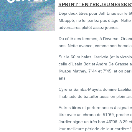
SPRINT : ENTRE JEUNESSE 
Déjà deux titres pour Jeff Erius sur le
Mbappé, ne lui parlez pas d’âge. Nette 
adversaires plutôt assez jeunes.
Du côté des femmes, à l’inverse, Orlan
ans. Nette avance, comme son homolo
Sur le 60 m haies, l’arrivée (et la vict
celle d’Usain Bolt et Andre De Grasse aux
Kwaou Mathey. 7″44 et 7″45, et on parla
ans.
Cyrena Samba-Mayela domine Laetitia Ba
l’habitude de batailler aussi en plein air.
Autres titres et performances à signale
titre avec un chrono de 51″69, proch
Jordier signe un très bon 46″06. A 29 e
leur meilleure période de leur carrière !