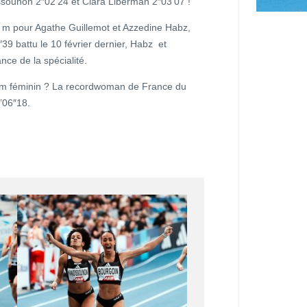
sounon 2″02’24 et Clara Liberman 2″03’07 !
 m pour Agathe Guillemot et Azzedine Habz,
″39 battu le 10 février dernier, Habz et
nce de la spécialité.
00 m féminin ? La recordwoman de France du
’06″18.