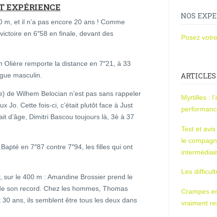
ET EXPÉRIENCE
NOS EXPE
 60 m, et il n’a pas encore 20 ans ! Comme
victoire en 6″58 en finale, devant des
Posez votre
n Olière remporte la distance en 7″21, à 33
ARTICLES
gue masculin.
oire) de Wilhem Belocian n’est pas sans rappeler
Myrtilles : 
 Jo. Cette fois-ci, c’était plutôt face à Just
performan
it d’âge, Dimitri Bascou toujours là, 3è à 37
Test et avi
le compagn
pté en 7″87 contre 7″94, les filles qui ont
intermédiai
Les difficul
r, sur le 400 m : Amandine Brossier prend le
e de son record. Chez les hommes, Thomas
Crampes en u
t 30 ans, ils semblent être tous les deux dans
vraiment r