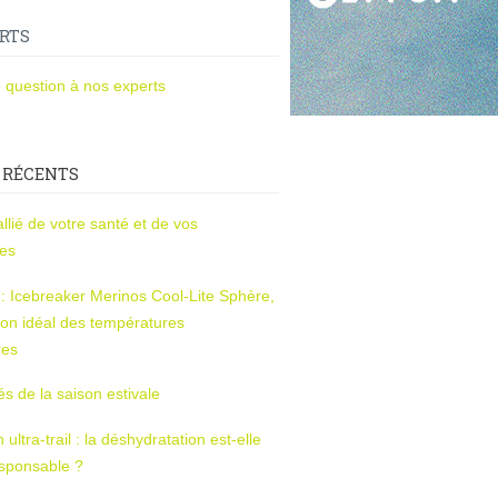
RTS
 question à nos experts
 RÉCENTS
l’allié de votre santé et de vos
ces
s : Icebreaker Merinos Cool-Lite Sphère,
on idéal des températures
res
tés de la saison estivale
ltra-trail : la déshydratation est-elle
esponsable ?