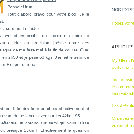
Bonsoir Urun,
NOS EXPE
Tout d’abord bravo pour votre blog. Je le
it.
Posez votre
rez surement m’aider.
 avril et impossible de choisir ma paire de
uno rider ou precision j’hésite entre des
ARTICLES
risque de me faire mal à la fin de course. Quel
 en 2h50 et je pèse 68 kgs. J’ai fait le semi de
Myrtilles : 
leur + super chrono.
performan
Test et avi
le compagn
intermédiai
Les difficul
thon! Il faudra faire un choix effectivement et
nt avant de se lancer avec sur les 42km195…
Crampes en u
z effectué un chrono sur semi qui vous laisse
vraiment r
oit presque 15kmH! Effectivement la question