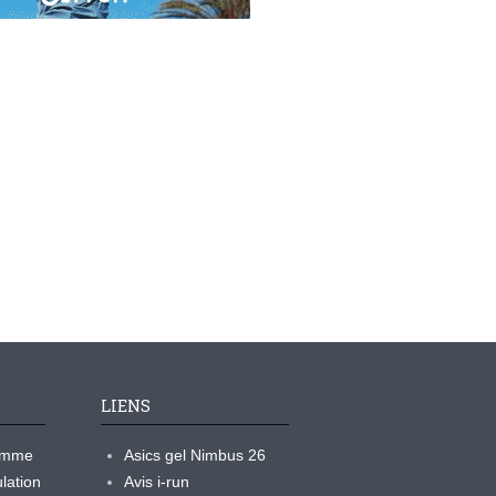
LIENS
ramme
Asics gel Nimbus 26
lation
Avis i-run