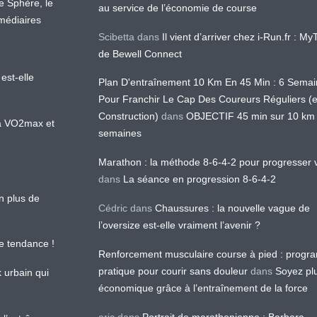
te Sphère, le
au service de l’économie de course
médiaires
Scibetta
dans
Il vient d’arriver chez i-Run.fr : M
de Bewell Connect
est-elle
Plan D'entraînement 10 Km En 45 Min : 6 Sema
Pour Franchir Le Cap Des Coureurs Réguliers (
Construction)
dans
OBJECTIF 45 min sur 10 km
 la VO2max et
semaines
Marathon : la méthode 8-6-4-2 pour progresser v
dans
La séance en progression 8-6-4-2
en plus de
Cédric
dans
Chaussures : la nouvelle vague de
l’oversize est-elle vraiment l’avenir ?
le tendance !
Renforcement musculaire course à pied : prog
pratique pour courir sans douleur
dans
Soyez pl
k urbain qui
économique grâce à l’entraînement de la force
eric
dans
Portrait de marathonienne : Barbara