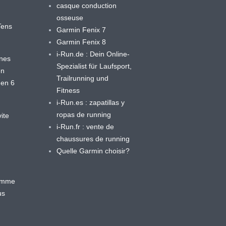
casque conduction
osseuse
yTens
Garmin Fenix 7
Garmin Fenix 8
i-Run.de : Dein Online-
ines
Spezialist für Laufsport,
en
Trailrunning und
 en 6
Fitness
i-Run.es : zapatillas y
ropas de running
ite
i-Run.fr : vente de
chaussures de running
Quelle Garmin choisir?
ramme
us