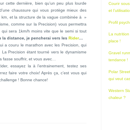
ur cette dernière, bien qu’un peu plus lourde
Courir sous
 d’une chaussure qui vous protège mieux des
et l’utilisa
s km, et la structure de la vague combinée à »
Profil psych
isme, comme sur la Precision) vous permettra
, qui sera 1km/h moins vite que le semi si tout
La nutrition
 la distance, je pencherai vers les
Rider
…
place !
qui a couru le marathon avec les Precision, qui
… La Precision étant tourné vers le dynamisme
Gravel runn
la fasse souffrir, et vous avec…
tendance !
der, essayez la à l’entrainement, testez ses
Polar Stree
rez faire votre choix! Après ça, c’est vous qui
qui veut ca
 challenge ! Bonne chance!
Western St
chaleur ?