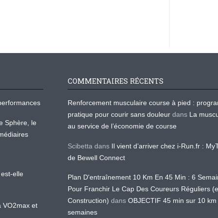
COMMENTAIRES RÉCENTS
os performances
Renforcement musculaire course à pied : prog
pratique pour courir sans douleur
dans
La muscu
te Sphère, le
au service de l’économie de course
médiaires
Scibetta
dans
Il vient d’arriver chez i-Run.fr : M
de Bewell Connect
est-elle
Plan D'entraînement 10 Km En 45 Min : 6 Sema
Pour Franchir Le Cap Des Coureurs Réguliers (
Construction)
dans
OBJECTIF 45 min sur 10 km
 la VO2max et
semaines