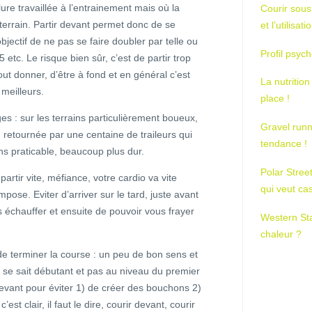
ure travaillée à l’entrainement mais où la
Courir sous
terrain. Partir devant permet donc de se
et l’utilisa
ectif de ne pas se faire doubler par telle ou
Profil psych
 etc. Le risque bien sûr, c’est de partir trop
out donner, d’être à fond et en général c’est
La nutrition
 meilleurs.
place !
es : sur les terrains particulièrement boueux,
Gravel runn
, retournée par une centaine de traileurs qui
tendance !
s praticable, beaucoup plus dur.
Polar Stree
artir vite, méfiance, votre cardio va vite
qui veut ca
ose. Eviter d’arriver sur le tard, juste avant
 échauffer et ensuite de pouvoir vous frayer
Western St
chaleur ?
 de terminer la course : un peu de bon sens et
se sait débutant et pas au niveau du premier
devant pour éviter 1) de créer des bouchons 2)
st clair, il faut le dire, courir devant, courir