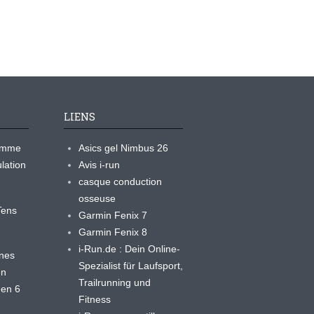
LIENS
ramme
Asics gel Nimbus 26
lation
Avis i-run
casque conduction
osseuse
yTens
Garmin Fenix 7
Garmin Fenix 8
i-Run.de : Dein Online-
ines
Spezialist für Laufsport,
en
Trailrunning und
 en 6
Fitness