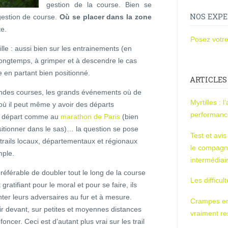
gestion de la course. Bien se
NOS EXPE
 gestion de course.
Où se placer dans la zone
te.
Posez votre
lle : aussi bien sur les entrainements (en
 longtemps, à grimper et à descendre le cas
 en partant bien positionné.
ARTICLES
andes courses, les grands événements où de
Myrtilles : 
 où il peut même y avoir des départs
performan
e départ comme au
marathon de Paris
(bien
sitionner dans le sas)… la question se pose
Test et avi
ts trails locaux, départementaux et régionaux
le compagn
mple.
intermédiai
préférable de doubler tout le long de la course
Les difficul
gratifiant pour le moral et pour se faire, ils
nter leurs adversaires au fur et à mesure.
Crampes en u
ir devant, sur petites et moyennes distances
vraiment r
oncer. Ceci est d’autant plus vrai sur les trail