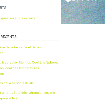
RTS
 question à nos experts
 RÉCENTS
l’allié de votre santé et de vos
ces
s : Icebreaker Merinos Cool-Lite Sphère,
on idéal des températures
res
tés de la saison estivale
ltra-trail : la déshydratation est-elle
esponsable ?