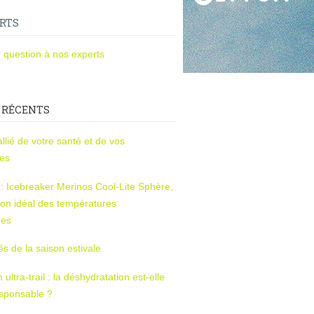
RTS
 question à nos experts
 RÉCENTS
l’allié de votre santé et de vos
ces
s : Icebreaker Merinos Cool-Lite Sphère,
on idéal des températures
res
tés de la saison estivale
ltra-trail : la déshydratation est-elle
esponsable ?