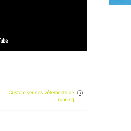
Customiser ses vêtements de
running