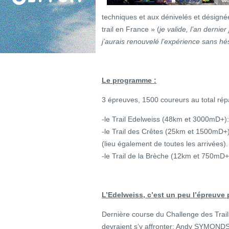
techniques et aux dénivelés et désign
trail en France » (
je valide, l’an dernier 
j’aurais renouvelé l’expérience sans hés
Le programme :
3 épreuves, 1500 coureurs au total répa
-le Trail Edelweiss (48km et 3000mD+):
-le Trail des Crêtes (25km et 1500mD+
(lieu également de toutes les arrivées).
-le Trail de la Brèche (12km et 750mD
L’Edelweiss, c’est un peu l’épreuve 
Dernière course du Challenge des Trai
devraient s’y affronter: Andy SYMONDS 