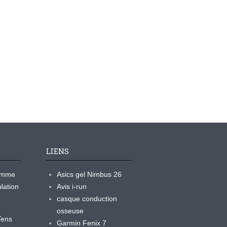
LIENS
ramme
Asics gel Nimbus 26
lation
Avis i-run
casque conduction
osseuse
yTens
Garmin Fenix 7