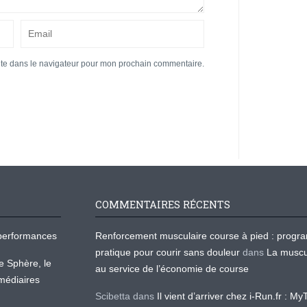
ite dans le navigateur pour mon prochain commentaire.
COMMENTAIRES RÉCENTS
os performances
Renforcement musculaire course à pied : prog
pratique pour courir sans douleur
dans
La muscu
te Sphère, le
au service de l’économie de course
médiaires
Scibetta
dans
Il vient d’arriver chez i-Run.fr : M