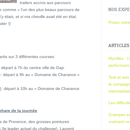
trailers accros aux parcours
NOS EXPE
ée comme « l’un des plus beaux parcours de
j’y étais, et si ma cheville avait été en état,
Posez votre
iter !)
ARTICLES
rtis sur 3 différentes courses:
Myrtilles : 
performan
 départ à 7h du centre ville de Gap.
): départ à 9h au « Domaine de Charance »
Test et avi
le compagn
+): départ à 10h au « Domaine de Charance.
intermédiai
Les difficul
phare de la journée
Crampes en u
ls de Provence, des grosses pointures
vraiment r
(le leader actuel du challenge), Laurent