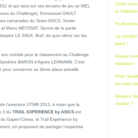
Courir sous
1 et qui sera sur ses terrains de jeu ce WE),
et l’utilisa
ueurs du Challenge), Emmanuel GAULT
ue ses camarades du Team ASICS: Xavier
Profil psych
 Manu MEYSSAT. Seront de la partie
ophe LE SAUX. Bref, de quoi vibrer sur les
La nutrition
place !
à son comble pour le classement au Challenge,
Gravel runn
t Sandrine BARON d’Agnès LEHMANN. C’est
tendance !
r pour conserver sa 3ème place actuelle.
Polar Stree
qui veut ca
Western St
chaleur ?
re de l’aventure UTMB 2013, à noter que la
on 3 du
TRAIL EXPERIENCE by ASICS
est
 du Gapen’Cimes, le Trail Expérience by
ment, en proposant de partager l’expertise