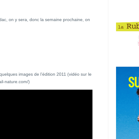
édac, on y sera, donc la semaine prochaine, on
quelques images de l’édition 2011 (vidéo sur le
ail-nature.com/)