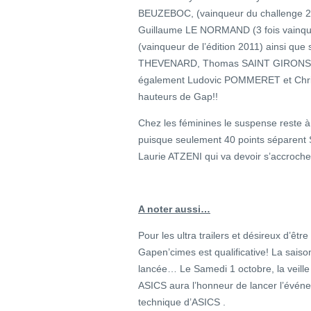
BEUZEBOC, (vainqueur du challenge 201
Guillaume LE NORMAND (3 fois vainq
(vainqueur de l’édition 2011) ainsi q
THEVENARD, Thomas SAINT GIRONS et
également Ludovic POMMERET et Christ
hauteurs de Gap!!
Chez les féminines le suspense reste 
puisque seulement 40 points séparen
Laurie ATZENI qui va devoir s’accroche
A noter aussi…
Pour les ultra trailers et désireux d’êt
Gapen’cimes est qualificative! La sais
lancée… Le Samedi 1 octobre, la veille
ASICS aura l’honneur de lancer l’événe
technique d’ASICS .