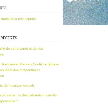
RTS
 question à nos experts
 RÉCENTS
l’allié de votre santé et de vos
ces
s : Icebreaker Merinos Cool-Lite Sphère,
on idéal des températures
res
tés de la saison estivale
ltra-trail : la déshydratation est-elle
esponsable ?