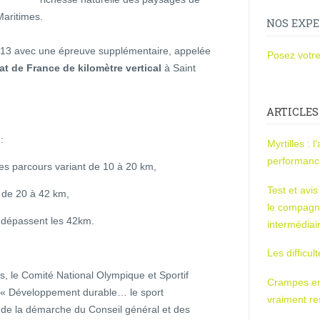
aritimes.
NOS EXPE
2013 avec une épreuve supplémentaire, appelée
Posez votre
 de France de kilomètre vertical
à Saint
ARTICLES
:
Myrtilles : 
performan
es parcours variant de 10 à 20 km,
Test et avi
 de 20 à 42 km,
le compagn
es dépassent les 42km.
intermédiai
Les difficul
s, le Comité National Olympique et Sportif
Crampes en u
l « Développement durable… le sport
vraiment r
 de la démarche du Conseil général et des