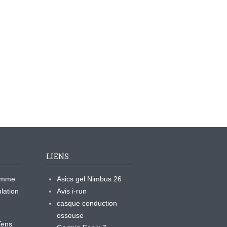
LIENS
ramme
Asics gel Nimbus 26
lation
Avis i-run
casque conduction
osseuse
yTens