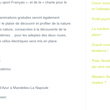
sport Français », et de la « charte pour le
Courir sous
et l’utilisa
animations gratuites seront également
Profil psych
e plaisir de découvrir et profiter de la nature:
La nutrition
do nature, consacrées à la découverte de la
place !
systèmes… pour les adeptes des deux roues,
 vélos électriques sera mis en place.
Gravel runn
tendance !
:
Polar Stree
qui veut ca
astérino
Western St
chaleur ?
s d’Azur à Mandelieu-La Napoule
sasc