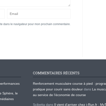
ite dans le navigateur pour mon prochain commentaire.
COMMENTAIRES RÉCENTS
os performances
Renforcement musculaire course à pied : prog
pratique pour courir sans douleur
dans
La muscu
te Sphère, le
au service de l’économie de course
médiaires
Scibetta
dans
Il vient d’arriver chez i-Run.fr : M