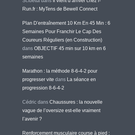
Scibetta
dans
Il vient d’arriver chez i-
Run.fr : MyTens de Bewell Connect
Plan D'entraînement 10 Km En 45 Min : 6
Semaines Pour Franchir Le Cap Des
Coureurs Réguliers (en Construction)
dans
OBJECTIF 45 min sur 10 km en 6
semaines
Marathon : la méthode 8-6-4-2 pour
progresser vite
dans
La séance en
progression 8-6-4-2
Cédric
dans
Chaussures : la nouvelle
vague de l’oversize est-elle vraiment
l’avenir ?
Renforcement musculaire course à pied :