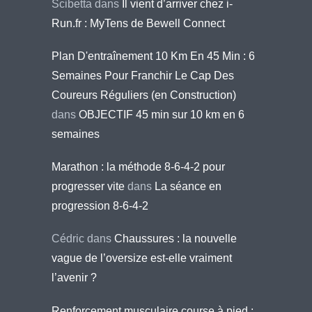
Scibetta
dans
Il vient d’arriver chez i-
Run.fr : MyTens de Bewell Connect
Plan D'entraînement 10 Km En 45 Min : 6
Semaines Pour Franchir Le Cap Des
Coureurs Réguliers (en Construction)
dans
OBJECTIF 45 min sur 10 km en 6
semaines
Marathon : la méthode 8-6-4-2 pour
progresser vite
dans
La séance en
progression 8-6-4-2
Cédric
dans
Chaussures : la nouvelle
vague de l’oversize est-elle vraiment
l’avenir ?
Renforcement musculaire course à pied :