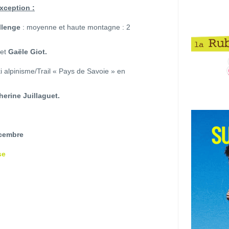
exception :
llenge
: moyenne et haute montagne : 2
et
Gaële Giot.
i alpinisme/Trail « Pays de Savoie » en
herine Juillaguet.
écembre
se