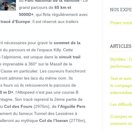
du
Parc National de la Vanoise
! Le
grand parcours de
65 km et
NOS EXPE
5000D+
, qui flirte régulièrement avec
 tracé d’Europe
. Il est réservé aux trailers
Posez votre
ont nécessaires pour gravir le
sommet de la
ARTICLES
 du parcours et de l’espace Killy. Cette
 l’alpinisme, est unique dans le
circuit trail
Myrtilles : 
 imprenable à 360° sur le Massif de la
performan
Casse en particulier. Les coureurs franchiront
ront admirer les lacs du même nom. Ils
Test et avi
s fours où ils retrouveront le parcours de
le compagn
00 m D+
, l’Altispeed n’est pas une course B
intermédiai
ntagne. Son tracé reprend la 2ème partie de
Les difficul
 du
Col des Fours
(2976m), de
l’Aiguille Pers
ssement du fameux Tunnel des Lessières à
Crampes en u
ailleront au mythique
Col de l’Iseran
(2776m),
vraiment r