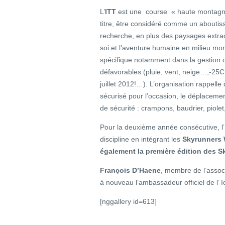
L’
ITT
est une course « haute montagne » 
titre, être considéré comme un aboutiss
recherche, en plus des paysages extraor
soi et l’aventure humaine en milieu mon
spécifique notamment dans la gestion d
défavorables (pluie, vent, neige…,-25
juillet 2012!…). L’organisation rappel
sécurisé pour l’occasion, le déplacemen
de sécurité : crampons, baudrier, piole
Pour la deuxième année consécutive, l’
discipline en intégrant les
Skyrunners 
également la première édition des S
François D’Haene
, membre de l’assoc
à nouveau l’ambassadeur officiel de l’ I
[nggallery id=613]