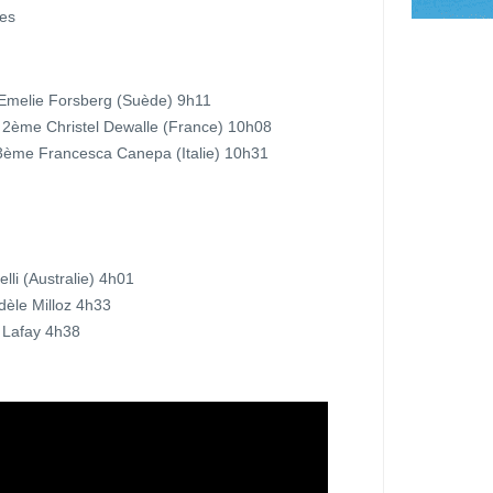
ées
 Emelie Forsberg (Suède) 9h11
2ème Christel Dewalle (France) 10h08
 3ème Francesca Canepa (Italie) 10h31
li (Australie) 4h01
dèle Milloz 4h33
 Lafay 4h38