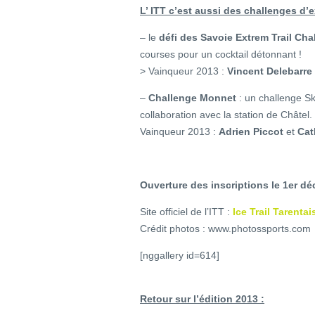
L’ ITT c’est aussi des challenges d’
– le
défi des Savoie Extrem Trail Cha
courses pour un cocktail détonnant !
> Vainqueur 2013 :
Vincent Delebarre
–
Challenge Monnet
: un challenge Sk
collaboration avec la station de Châtel.
Vainqueur 2013 :
Adrien Piccot
et
Cat
Ouverture des inscriptions le 1er d
Site officiel de l’ITT :
Ice Trail Tarentai
Crédit photos : www.photossports.com
[nggallery id=614]
Retour sur l’édition 2013 :