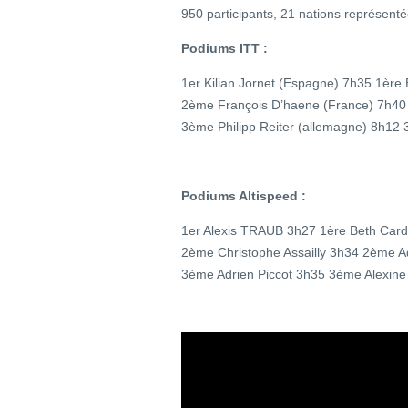
950 participants, 21 nations représent
Podiums ITT :
1er Kilian Jornet (Espagne) 7h35 1ère
2ème François D’haene (France) 7h40 
3ème Philipp Reiter (allemagne) 8h12
Podiums Altispeed :
1er Alexis TRAUB 3h27 1ère Beth Cardel
2ème Christophe Assailly 3h34 2ème A
3ème Adrien Piccot 3h35 3ème Alexine