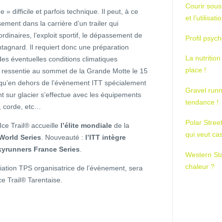
Courir sous
difficile et parfois technique. Il peut, à ce
et l’utilisa
ement dans la carrière d’un trailer qui
dinaires, l’exploit sportif, le dépassement de
Profil psych
tagnard. Il requiert donc une préparation
La nutrition
es éventuelles conditions climatiques
place !
C ressentie au sommet de la Grande Motte le 15
le qu’en dehors de l’évènement ITT spécialement
Gravel runn
t sur glacier s’effectue avec les équipements
tendance !
t, corde, etc…
Polar Stree
Ice Trail® accueille
l’élite mondiale
de la
qui veut ca
World Series
. Nouveauté :
l’ITT intègre
kyrunners France Series
.
Western St
chaleur ?
iation TPS organisatrice de l’évènement, sera
ce Trail® Tarentaise.