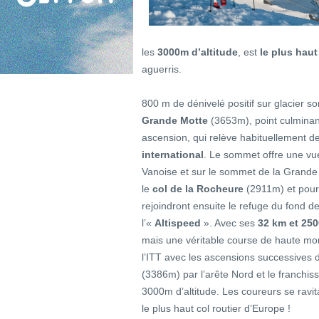
les
3000m d’altitude
, est
le plus haut
aguerris.
800 m de dénivelé positif sur glacier s
Grande Motte
(3653m), point culminant
ascension, qui relève habituellement de
international
. Le sommet offre une vue
Vanoise et sur le sommet de la Grande 
le
col de la Rocheure
(2911m) et pour
rejoindront ensuite le refuge du fond de
l’«
Altispeed
». Avec ses
32 km et 25
mais une véritable course de haute mo
l’ITT avec les ascensions successives
(3386m) par l’arête Nord et le franchi
3000m d’altitude. Les coureurs se ravit
le plus haut col routier d’Europe !