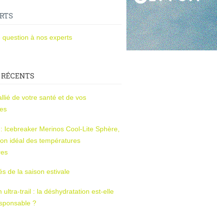
RTS
 question à nos experts
 RÉCENTS
l’allié de votre santé et de vos
ces
s : Icebreaker Merinos Cool-Lite Sphère,
on idéal des températures
res
tés de la saison estivale
ltra-trail : la déshydratation est-elle
esponsable ?