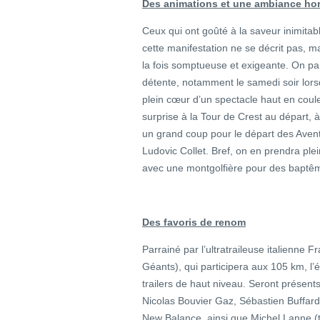
Des animations et une ambiance ho
Ceux qui ont goûté à la saveur inimita
cette manifestation ne se décrit pas, mai
la fois somptueuse et exigeante. On p
détente, notamment le samedi soir lorsq
plein cœur d’un spectacle haut en cou
surprise à la Tour de Crest au départ, 
un grand coup pour le départ des Aventu
Ludovic Collet. Bref, on en prendra plei
avec une montgolfière pour des baptêm
Des favoris de renom
Parrainé par l’ultratraileuse italienne
Géants), qui participera aux 105 km, l’
trailers de haut niveau. Seront présent
Nicolas Bouvier Gaz, Sébastien Buffar
New Balance, ainsi que Michel Lanne (