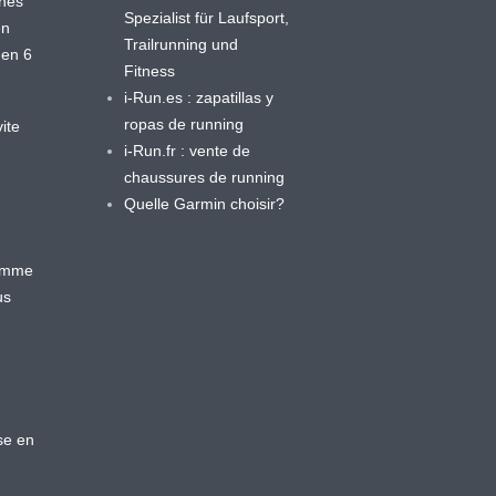
ines
Spezialist für Laufsport,
en
Trailrunning und
 en 6
Fitness
i-Run.es : zapatillas y
ropas de running
ite
i-Run.fr : vente de
chaussures de running
Quelle Garmin choisir?
ramme
us
se en