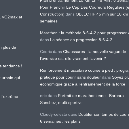
Plan D'entraînement 10 Km En 45 Min : 6 Sema
Pour Franchir Le Cap Des Coureurs Réguliers (
Construction)
dans
OBJECTIF 45 min sur 10 km
 la VO2max et
semaines
Marathon : la méthode 8-6-4-2 pour progresser v
dans
La séance en progression 8-6-4-2
en plus de
Cédric
dans
Chaussures : la nouvelle vague de
l’oversize est-elle vraiment l’avenir ?
le tendance !
Renforcement musculaire course à pied : prog
pratique pour courir sans douleur
dans
Soyez pl
k urbain qui
économique grâce à l’entraînement de la force
eric
dans
Portrait de marathonienne : Barbara
 l’extrême
Sanchez, multi-sportive
Cloudy-celeste
dans
Doubler son temps de cour
6 semaines : les plans