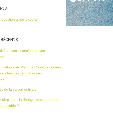
RTS
 question à nos experts
 RÉCENTS
l’allié de votre santé et de vos
ces
s : Icebreaker Merinos Cool-Lite Sphère,
on idéal des températures
res
tés de la saison estivale
ltra-trail : la déshydratation est-elle
esponsable ?