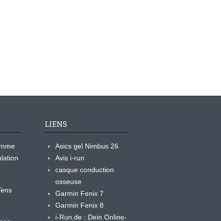
LIENS
ramme
Asics gel Nimbus 26
lation
Avis i-run
casque conduction
osseuse
yTens
Garmin Fenix 7
Garmin Fenix 8
i-Run.de : Dein Online-