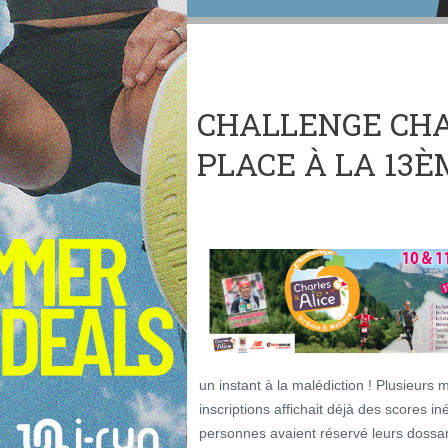
CHALLENGE CHAR
PLACE À LA 13È
un instant à la malédiction ! Plusieurs
inscriptions affichait déjà des scores i
personnes avaient réservé leurs dossar