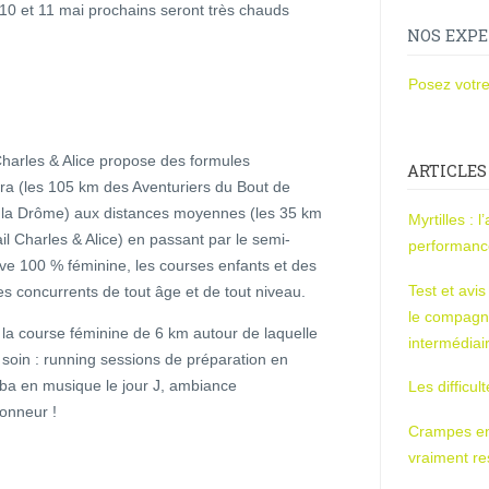
s 10 et 11 mai prochains seront très chauds
NOS EXPE
Posez votre
Charles & Alice propose des formules
ARTICLES
ltra (les 105 km des Aventuriers du Bout de
 la Drôme) aux distances moyennes (les 35 km
Myrtilles : 
il Charles & Alice) en passant par le semi-
performan
ve 100 % féminine, les courses enfants et des
Test et avi
s concurrents de tout âge et de tout niveau.
le compagn
la course féminine de 6 km autour de laquelle
intermédiai
 soin : running sessions de préparation en
ba en musique le jour J, ambiance
Les difficul
onneur !
Crampes en u
vraiment r