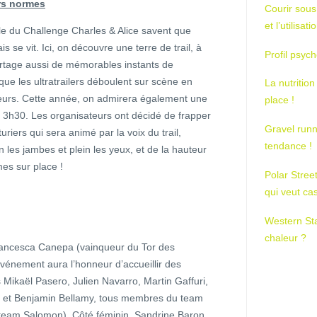
rs normes
Courir sous
et l’utilisa
ble du Challenge Charles & Alice savent que
s se vit. Ici, on découvre une terre de trail, à
Profil psych
artage aussi de mémorables instants de
ue les ultratrailers déboulent sur scène en
La nutrition
leurs. Cette année, on admirera également une
place !
à 3h30. Les organisateurs ont décidé de frapper
Gravel runn
riers qui sera animé par la voix du trail,
tendance !
n les jambes et plein les yeux, et de la hauteur
es sur place !
Polar Stree
qui veut ca
Western St
chaleur ?
 Francesca Canepa (vainqueur du Tor des
événement aura l’honneur d’accueillir des
s Mikaël Pasero, Julien Navarro, Martin Gaffuri,
d et Benjamin Bellamy, tous membres du team
team Salomon). Côté féminin, Sandrine Baron