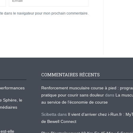
ite dans le navigateur pour mon prochain commentaire.
COMMENTAIRES RÉCENTS
os performances
Renforcement musculaire course à pied : prog
pratique pour courir sans douleur
dans
La muscu
te Sphère, le
au service de l’économie de course
médiaires
Scibetta
dans
Il vient d’arriver chez i-Run.fr : M
de Bewell Connect
est-elle