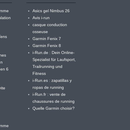
ramme
Asics gel Nimbus 26
lation
Avis i-run
casque conduction
osseuse
yTens
Garmin Fenix 7
Garmin Fenix 8
i-Run.de : Dein Online-
ines
Spezialist für Laufsport,
en
Trailrunning und
 en 6
Fitness
i-Run.es : zapatillas y
ropas de running
ite
i-Run.fr : vente de
chaussures de running
Quelle Garmin choisir?
ramme