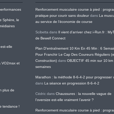
os performances
Renforcement musculaire course à pied : prog
pratique pour courir sans douleur
dans
La muscu
te Sphère, le
au service de l’économie de course
médiaires
Scibetta
dans
Il vient d’arriver chez i-Run.fr : M
de Bewell Connect
est-elle
Plan D'entraînement 10 Km En 45 Min : 6 Sema
Pour Franchir Le Cap Des Coureurs Réguliers (
Construction)
dans
OBJECTIF 45 min sur 10 km
 la VO2max et
semaines
Marathon : la méthode 8-6-4-2 pour progresser v
dans
La séance en progression 8-6-4-2
en plus de
Cédric
dans
Chaussures : la nouvelle vague de
l’oversize est-elle vraiment l’avenir ?
le tendance !
Renforcement musculaire course à pied : prog