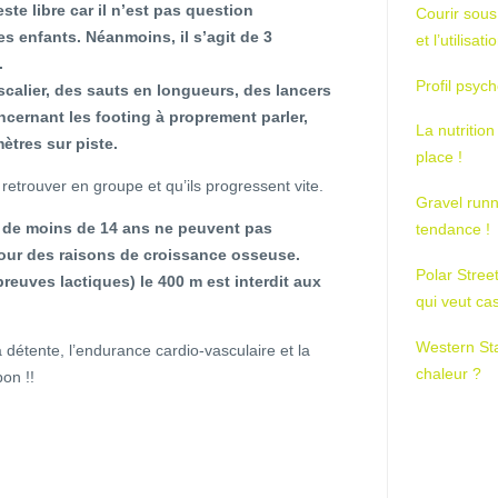
ste libre car il n’est pas question
Courir sous
s enfants. Néanmoins, il s’agit de 3
et l’utilisa
.
Profil psych
alier, des sauts en longueurs, des lancers
oncernant les footing à proprement parler,
La nutrition
ètres sur piste.
place !
retrouver en groupe et qu’ils progressent vite.
Gravel runn
 de moins de 14 ans ne peuvent pas
tendance !
 pour des raisons de croissance osseuse.
Polar Stree
euves lactiques) le 400 m est interdit aux
qui veut ca
Western St
a détente, l’endurance cardio-vasculaire et la
chaleur ?
on !!