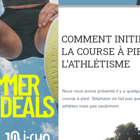
COMMENT INITI
LA COURSE À PI
L’ATHLÉTISME
Nous vous avons présenté il y a quelq
course à pied. Stéphane ne fait pas qu
athlètes mais pas seulement.