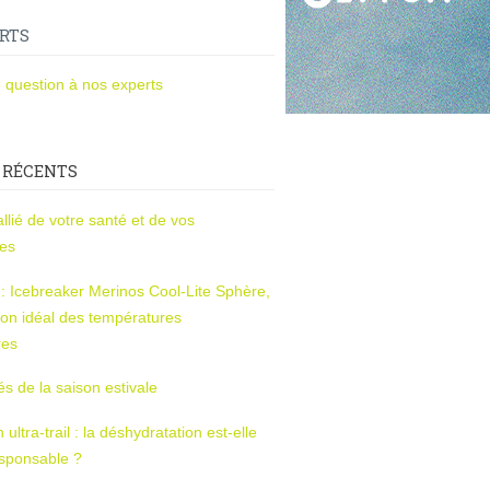
RTS
 question à nos experts
 RÉCENTS
l’allié de votre santé et de vos
ces
s : Icebreaker Merinos Cool-Lite Sphère,
on idéal des températures
res
tés de la saison estivale
ltra-trail : la déshydratation est-elle
esponsable ?