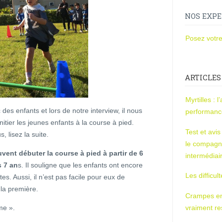
NOS EXPE
Posez votre
ARTICLES
Myrtilles : 
es enfants et lors de notre interview, il nous
performan
itier les jeunes enfants à la course à pied.
Test et avi
, lisez la suite.
le compagn
vent débuter la course à pied à partir de 6
intermédiai
s 7 an
s. Il souligne que les enfants ont encore
Les difficul
tes. Aussi, il n’est pas facile pour eux de
 la première.
Crampes en u
sme ».
vraiment r