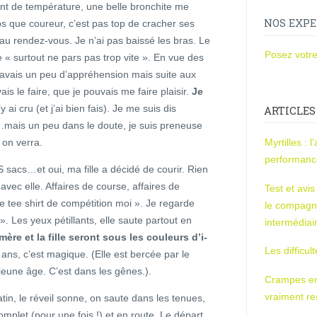
t de température, une belle bronchite me
NOS EXPE
mps que coureur, c’est pas top de cracher ses
au rendez-vous. Je n’ai pas baissé les bras. Le
Posez votre
 « surtout ne pars pas trop vite ». En vue des
j’avais un peu d’appréhension mais suite aux
s le faire, que je pouvais me faire plaisir.
Je
’y ai cru (et j’ai bien fais). Je me suis dis
ARTICLES
t….mais un peu dans le doute, je suis preneuse
 on verra.
Myrtilles : 
performan
 sacs…et oui, ma fille a décidé de courir. Rien
avec elle. Affaires de course, affaires de
Test et avi
e tee shirt de compétition moi ». Je regarde
le compagn
. Les yeux pétillants, elle saute partout en
intermédiai
mère et la fille seront sous les couleurs d’i-
Les difficul
 ans, c’est magique. (Elle est bercée par le
 jeune âge. C’est dans les gênes.).
Crampes en u
vraiment r
n, le réveil sonne, on saute dans les tenues,
complet (pour une fois !) et en route. Le départ