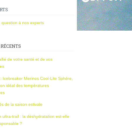
RTS
 question à nos experts
 RÉCENTS
l’allié de votre santé et de vos
ces
s : Icebreaker Merinos Cool-Lite Sphère,
on idéal des températures
res
tés de la saison estivale
ltra-trail : la déshydratation est-elle
esponsable ?