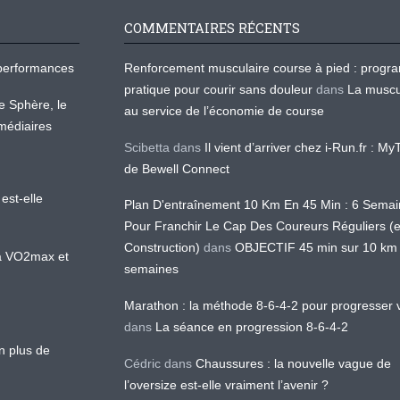
COMMENTAIRES RÉCENTS
os performances
Renforcement musculaire course à pied : prog
pratique pour courir sans douleur
dans
La muscu
te Sphère, le
au service de l’économie de course
médiaires
Scibetta
dans
Il vient d’arriver chez i-Run.fr : M
de Bewell Connect
est-elle
Plan D'entraînement 10 Km En 45 Min : 6 Sema
Pour Franchir Le Cap Des Coureurs Réguliers (
Construction)
dans
OBJECTIF 45 min sur 10 km
 la VO2max et
semaines
Marathon : la méthode 8-6-4-2 pour progresser v
dans
La séance en progression 8-6-4-2
en plus de
Cédric
dans
Chaussures : la nouvelle vague de
l’oversize est-elle vraiment l’avenir ?