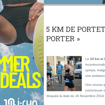
5 KM DE PORTET
PORTER »
Le
10 km et 
incontournab
sympa, malgr
une ambiance
Une course q
(victorieuse 
bloquée la date du 16 Novembre 2014.