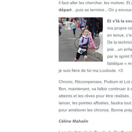
il faut aller les chercher, les motiver. Et
départ
…puis se termine…On y encoura
Et v’là la c
ma propre co
en tenue, c’e
De la technic
joie…un enfant
par le sprint
fatidique « m
je suis fière de toi ma Louloute. <3
Chrono, Récompenses, Podium et Lot au 
Bon, maintenant, va falloir continuer à s’
atteints et les rêves pour être réalisé
lancer, les pointes affutées, faudra tou
pour améliorer les chronos. Bonne pré
Céline Mahalin