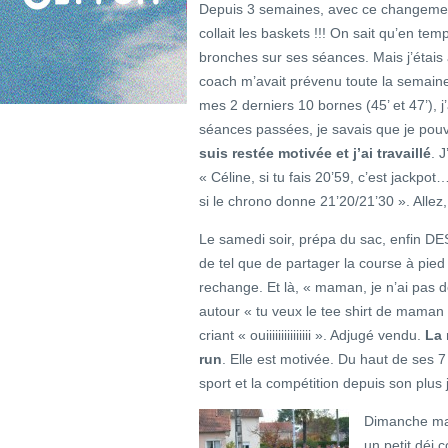
Depuis 3 semaines, avec ce changemen
collait les baskets !!! On sait qu’en te
bronches sur ses séances. Mais j’étais 
coach m’avait prévenu toute la semaine
mes 2 derniers 10 bornes (45’ et 47’), 
séances passées, je savais que je pouvai
suis restée motivée et j’ai travaillé
. J
« Céline, si tu fais 20’59, c’est jackpo
si le chrono donne 21’20/21’30 ». Allez,
Le samedi soir, prépa du sac, enfin DES
de tel que de partager la course à pied 
rechange. Et là, « maman, je n’ai pas d
autour « tu veux le tee shirt de maman »
criant « ouiiiiiiiiiiiiiii ». Adjugé vendu.
La 
run
. Elle est motivée. Du haut de ses 7
sport et la compétition depuis son plus
Dimanche mati
un petit déj 