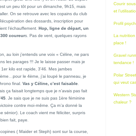
Courir sous
 est un peu tôt pour un dimanche, 9h15, mais
et l’utilisa
aller. On se retrouve avec les copains du club
Récupération des dossards, inscription pour
Profil psych
ient l’échauffement.
Hop, ligne de départ, un
 300 coureur
s. Pas de vent, quelques rayons
La nutrition
place !
on, au loin j’entends une voix « Céline, ne pars
Gravel runn
s les parages !!! Je le laisse passer mais je
tendance !
1er kilo est rapide, 3’46. Mes jambes
Polar Stree
ème…pour le 4ème, j’ai loupé le panneau, je
qui veut ca
hrono final.
Vas y Céline, c’est faisable
.
ais ça faisait longtemps que je n’avais pas fait
Western St
’45
. Je sais que je ne suis pas 1ère féminine
chaleur ?
e victoire contre moi-même. Ça m’a donné la
sénior). Le coach vient me féliciter, surpris
bien fait, paye.
es copines ( Maider et Steph) sont sur la course,