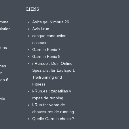
LIENS
ramme
Asics gel Nimbus 26
lation
Avis i-run
casque conduction
osseuse
yTens
Garmin Fenix 7
Garmin Fenix 8
i-Run.de : Dein Online-
ines
Spezialist für Laufsport,
en
Trailrunning und
 en 6
Fitness
i-Run.es : zapatillas y
ropas de running
ite
i-Run.fr : vente de
chaussures de running
Quelle Garmin choisir?