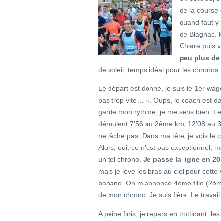
de la course
quand faut y 
de Blagnac. 
Chiara puis v
peu plus de
de soleil, temps idéal pour les chronos.
Le départ est donné, je suis le 1er wag
pas trop vite… ». Oups, le coach est dan
garde mon rythme, je me sens bien. Le 
déroulent 7’56 au 2ème km, 12’08 au 3
ne lâche pas. Dans ma tête, je vois le c
Alors, oui, ce n’est pas exceptionnel, m
un tel chrono.
Je passe la ligne en 20
mais je lève les bras au ciel pour cett
banane. On m’annonce 4ème fille (2ème 
de mon chrono. Je suis fière. Le travail 
A peine finis, je repars en trottinant, l