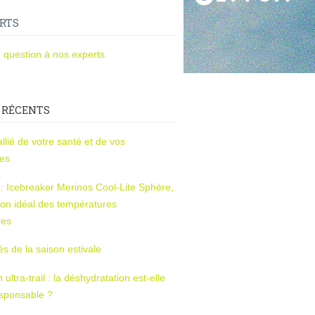
RTS
 question à nos experts
 RÉCENTS
l’allié de votre santé et de vos
ces
s : Icebreaker Merinos Cool-Lite Sphère,
on idéal des températures
res
tés de la saison estivale
ltra-trail : la déshydratation est-elle
esponsable ?