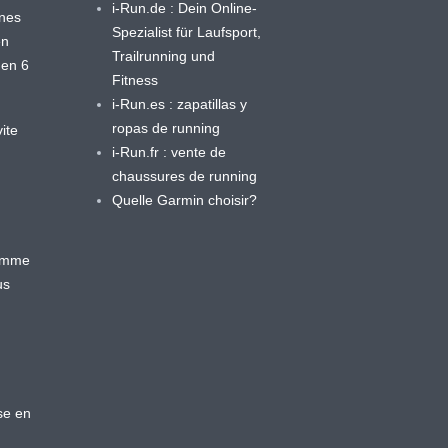
i-Run.de : Dein Online-
ines
Spezialist für Laufsport,
en
Trailrunning und
 en 6
Fitness
i-Run.es : zapatillas y
ropas de running
ite
i-Run.fr : vente de
chaussures de running
Quelle Garmin choisir?
ramme
us
se en