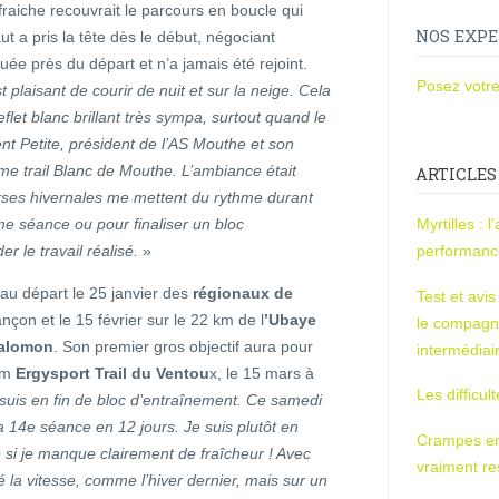
raiche recouvrait le parcours en boucle qui
NOS EXPE
ut a pris la tête dès le début, négociant
uée près du départ et n’a jamais été rejoint.
Posez votre
est plaisant de courir de nuit et sur la neige. Cela
flet blanc brillant très sympa, surtout quand le
nt Petite, président de l’AS Mouthe et son
me trail Blanc de Mouthe. L’ambiance était
ARTICLES
ourses hivernales me mettent du rythme durant
me séance ou pour finaliser un bloc
Myrtilles : 
r le travail réalisé.
»
performan
au départ le 25 janvier des
régionaux de
Test et avi
çon et le 15 février sur le 22 km de l
’Ubaye
le compagn
Salomon
. Son premier gros objectif aura pour
intermédiai
km
Ergysport Trail du Ventou
x, le 15 mars à
Les difficul
suis en fin de bloc d’entraînement. Ce samedi
ma 14e séance en 12 jours. Je suis plutôt en
Crampes en u
si je manque clairement de fraîcheur ! Avec
vraiment r
 la vitesse, comme l’hiver dernier, mais sur un