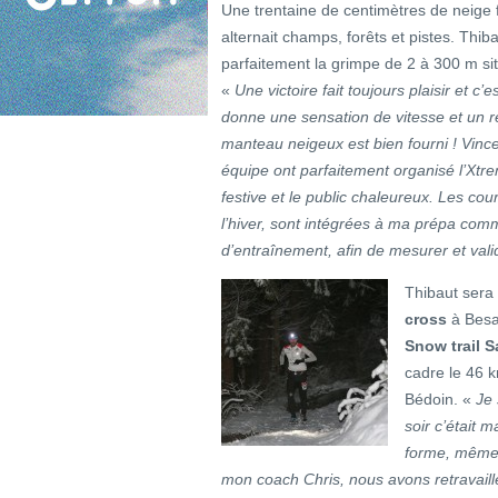
Une trentaine de centimètres de neige f
alternait champs, forêts et pistes. Thiba
parfaitement la grimpe de 2 à 300 m sit
«
Une victoire fait toujours plaisir et c’
donne une sensation de vitesse et un re
manteau neigeux est bien fourni ! Vince
équipe ont parfaitement organisé l’Xtre
festive et le public chaleureux. Les c
l’hiver, sont intégrées à ma prépa com
d’entraînement, afin de mesurer et valide
Thibaut sera 
cross
à Besan
Snow trail 
cadre le 46 
Bédoin. «
Je 
soir c’était 
forme, même 
mon coach Chris, nous avons retravaillé