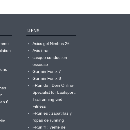
LIENS
ramme
Asics gel Nimbus 26
lation
Avis i-run
casque conduction
osseuse
yTens
Garmin Fenix 7
Garmin Fenix 8
i-Run.de : Dein Online-
ines
Spezialist für Laufsport,
en
Trailrunning und
 en 6
Fitness
i-Run.es : zapatillas y
ropas de running
ite
i-Run.fr : vente de