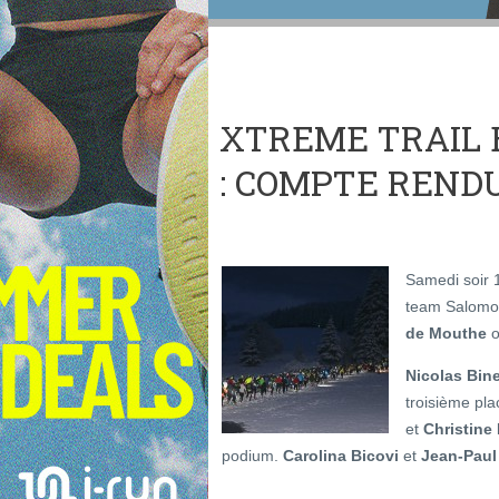
XTREME TRAIL
: COMPTE REND
Samedi soir 1
team Salomon
de Mouthe
o
Nicolas Bine
troisième pl
et
Christine
podium.
Carolina Bicovi
et
Jean-Paul