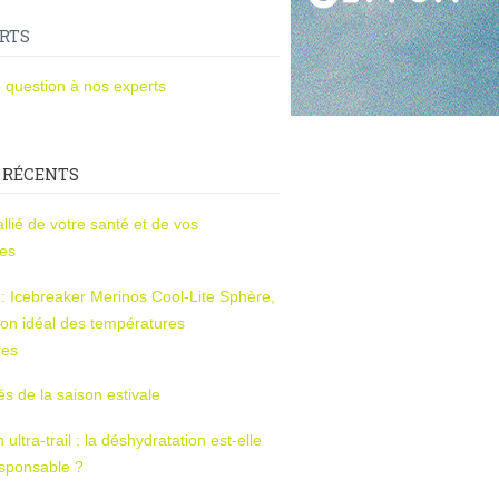
RTS
 question à nos experts
 RÉCENTS
l’allié de votre santé et de vos
ces
s : Icebreaker Merinos Cool-Lite Sphère,
on idéal des températures
res
tés de la saison estivale
ltra-trail : la déshydratation est-elle
esponsable ?