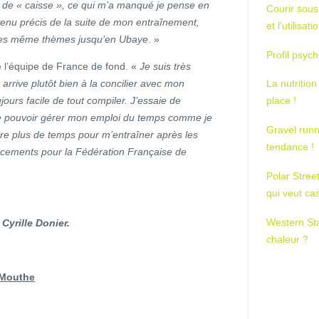
 de « caisse », ce qui m’a manqué je pense en
Courir sous
enu précis de la suite de mon entraînement,
et l’utilisa
r les même thèmes jusqu’en Ubaye
. »
Profil psych
e l’équipe de France de fond. «
Je suis très
arrive plutôt bien à la concilier avec mon
La nutrition
ours facile de tout compiler. J’essaie de
place !
de pouvoir gérer mon emploi du temps comme je
Gravel runn
re plus de temps pour m’entraîner après les
tendance !
cements pour la Fédération Française de
Polar Stree
qui veut ca
Western St
Cyrille Donier.
chaleur ?
e Mouthe