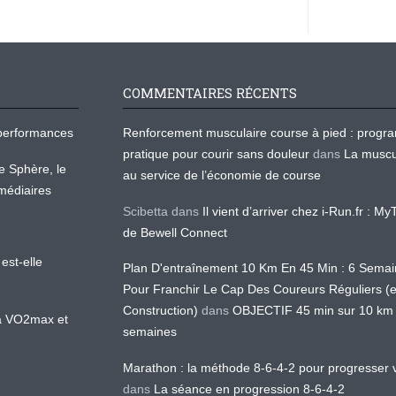
COMMENTAIRES RÉCENTS
os performances
Renforcement musculaire course à pied : prog
pratique pour courir sans douleur
dans
La muscu
te Sphère, le
au service de l’économie de course
médiaires
Scibetta
dans
Il vient d’arriver chez i-Run.fr : M
de Bewell Connect
est-elle
Plan D'entraînement 10 Km En 45 Min : 6 Sema
Pour Franchir Le Cap Des Coureurs Réguliers (
Construction)
dans
OBJECTIF 45 min sur 10 km
 la VO2max et
semaines
Marathon : la méthode 8-6-4-2 pour progresser v
dans
La séance en progression 8-6-4-2