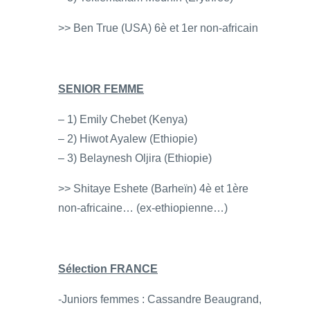
>> Ben True (USA) 6è et 1er non-africain
SENIOR FEMME
– 1) Emily Chebet (Kenya)
– 2) Hiwot Ayalew (Ethiopie)
– 3) Belaynesh Oljira (Ethiopie)
>> Shitaye Eshete (Barheïn) 4è et 1ère
non-africaine… (ex-ethiopienne…)
Sélection FRANCE
-Juniors femmes : Cassandre Beaugrand,