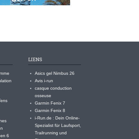
LIENS
ramme
Asics gel Nimbus 26
lation
Avis i-run
casque conduction
osseuse
yTens
Garmin Fenix 7
Garmin Fenix 8
i-Run.de : Dein Online-
ines
Spezialist für Laufsport,
en
Trailrunning und
 en 6