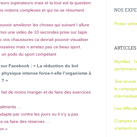
urs supinateurs vrais et la tout est la question
NOS EXPE
 des notions complexes et qui ne se résument
Posez votre
uvoir ameliorer les choses qui suivant l allure
moi une vidéo de 10 secondes prise sur tapis
c vos chaussures ca devrait pouvoir visualiser
ssaires mais n arretez pas ce beau sport.
ARTICLES
z un podo du sport compétant
Myrtilles : 
sur Facebook : « La réduction du bol
performan
é physique intense force-t-elle l’organisme à
 ? »
Test et avi
le compagn
 fait de moins manger et de faire des exercices
intermédiai
s aliments …
Les difficul
adapte par contre les jours ou il n’y a pas
Crampes en u
ps va faire des réserves …
vraiment r
non «