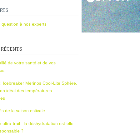
RTS
 question à nos experts
 RÉCENTS
l’allié de votre santé et de vos
ces
s : Icebreaker Merinos Cool-Lite Sphère,
on idéal des températures
res
tés de la saison estivale
ltra-trail : la déshydratation est-elle
esponsable ?