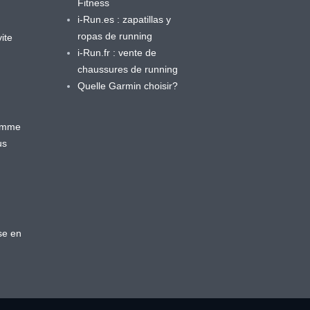
Fitness
i-Run.es : zapatillas y
ropas de running
ite
i-Run.fr : vente de
chaussures de running
Quelle Garmin choisir?
ramme
us
se en