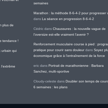
semaines
Marathon : la méthode 8-6-4-2 pour progresser v
dans
La séance en progression 8-6-4-2
en plus de
Cédric
dans
Chaussures : la nouvelle vague de
l’oversize est-elle vraiment l’avenir ?
le tendance !
Renforcement musculaire course à pied : prog
pratique pour courir sans douleur
dans
Soyez pl
k urbain qui
économique grâce à l’entraînement de la force
eric
dans
Portrait de marathonienne : Barbara
 l’extrême
Sanchez, multi-sportive
Cloudy-celeste
dans
Doubler son temps de cour
6 semaines : les plans