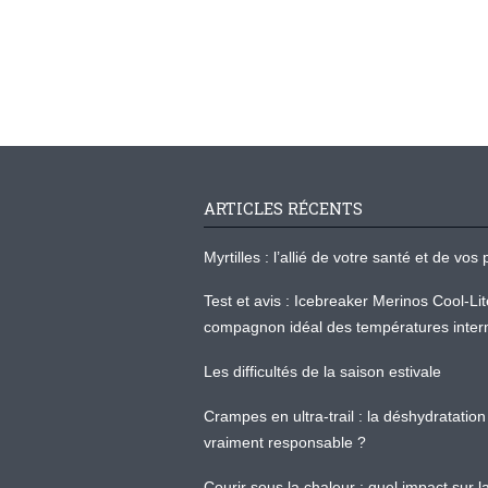
ARTICLES RÉCENTS
Myrtilles : l’allié de votre santé et de v
Test et avis : Icebreaker Merinos Cool-Li
compagnon idéal des températures inter
Les difficultés de la saison estivale
Crampes en ultra-trail : la déshydratation 
vraiment responsable ?
Courir sous la chaleur : quel impact sur