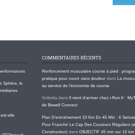
COMMENTAIRES RÉCENTS
os performances
Renforcement musculaire course à pied : prog
pratique pour courir sans douleur
dans
La muscu
te Sphère, le
au service de l’économie de course
médiaires
Scibetta
dans
Il vient d’arriver chez i-Run.fr : M
de Bewell Connect
est-elle
Plan D'entraînement 10 Km En 45 Min : 6 Sema
Pour Franchir Le Cap Des Coureurs Réguliers (
Construction)
dans
OBJECTIF 45 min sur 10 km
 la VO2max et