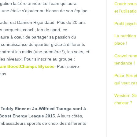
́gation la 1ère année. Le Team qui aura
Courir sous
une étoile s’ajouter au blason de son équipe.
et l’utilisa
der est Damien Rigondaud. Plus de 20 ans
Profil psych
es parquets, coach, fan de sport, ce
La nutrition
aura à cœur de partager sa passion du
place !
 connaissance du quartier grâce à différents
endront les midis (une première !), les soirs, et
Gravel runn
les niveaux. Pour s’inscrire au groupe :
tendance !
eam BoostChamps Elysees
. Pour suivre
amps
Polar Stree
qui veut ca
Western St
chaleur ?
,
Teddy Riner et Jo-Wilfried Tsonga sont à
 Boost Energy League 201
5. A leurs côtés,
mbassadeurs sportifs de choix des différents