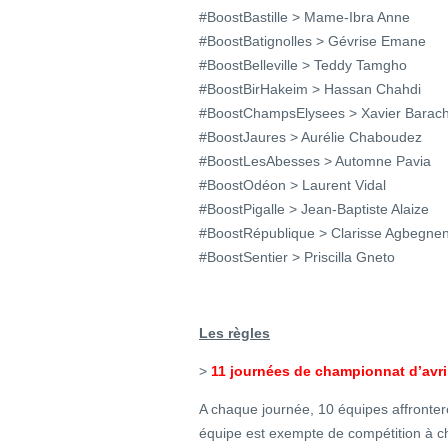
#BoostBastille > Mame-Ibra Anne
#BoostBatignolles > Gévrise Emane
#BoostBelleville > Teddy Tamgho
#BoostBirHakeim > Hassan Chahdi
#BoostChampsElysees > Xavier Barach
#BoostJaures > Aurélie Chaboudez
#BoostLesAbesses > Automne Pavia
#BoostOdéon > Laurent Vidal
#BoostPigalle > Jean-Baptiste Alaize
#BoostRépublique > Clarisse Agbegne
#BoostSentier > Priscilla Gneto
Les règles
>
11 journées de championnat d’avril
A chaque journée, 10 équipes affront
équipe est exempte de compétition à