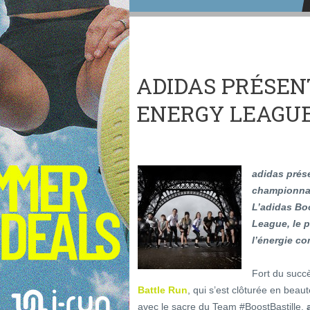
ADIDAS PRÉSEN
ENERGY LEAGU
adidas prés
championnat
L’adidas Bo
League, le 
l’énergie c
Fort du succe
Battle Run
, qui s’est clôturée en beaut
avec le sacre du Team #BoostBastille,