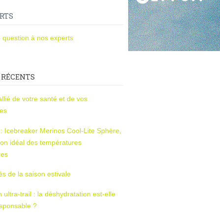
RTS
 question à nos experts
 RÉCENTS
l’allié de votre santé et de vos
ces
s : Icebreaker Merinos Cool-Lite Sphère,
on idéal des températures
res
tés de la saison estivale
ltra-trail : la déshydratation est-elle
esponsable ?