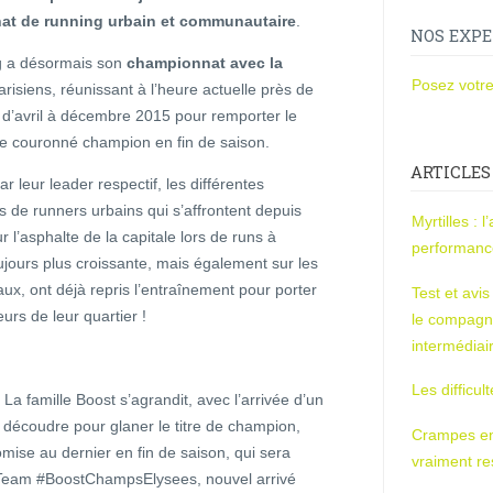
nat de running urbain et communautaire
.
NOS EXPE
ng a désormais son
championnat avec la
Posez votre
risiens, réunissant à l’heure actuelle près de
d’avril à décembre 2015 pour remporter le
tre couronné champion en fin de saison.
ARTICLES
 leur leader respectif, les différentes
 de runners urbains qui s’affrontent depuis
Myrtilles : 
 l’asphalte de la capitale lors de runs à
performan
oujours plus croissante, mais également sur les
ux, ont déjà repris l’entraînement pour porter
Test et avi
eurs de leur quartier !
le compagn
intermédiai
Les difficul
 La famille Boost s’agrandit, avec l’arrivée d’un
n découdre pour glaner le titre de champion,
Crampes en u
romise au dernier en fin de saison, qui sera
vraiment r
 Team #BoostChampsElysees, nouvel arrivé