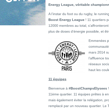
Energy League, véritable champion
A l’instar du foot ou du rugby, le runni
Boost Energy League
! 11 quartiers pa
12000 membres au total, s’affronteront 
plus de doses d’énergie possible, et ê
Emmenées par
communautés
mars 2014 sur
l’affluence t
réseaux socia
haut les coul
11 équipes
Bienvenue à
#BoostChampsElysees
!
11ème quartier. 11 équipes prêtes à e
mais également éviter la relégation, p
remplacé par un nouveau quartier. Le