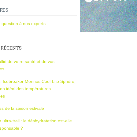
RTS
 question à nos experts
 RÉCENTS
l’allié de votre santé et de vos
ces
s : Icebreaker Merinos Cool-Lite Sphère,
on idéal des températures
res
tés de la saison estivale
ltra-trail : la déshydratation est-elle
esponsable ?