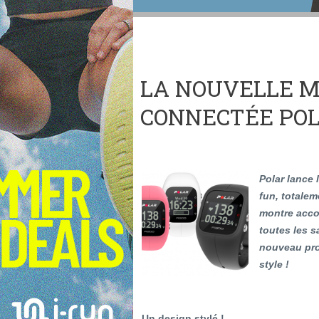
LA NOUVELLE 
CONNECTÉE POL
Polar lance l
fun, totalem
montre acco
toutes les 
nouveau prod
style !
Un design stylé !