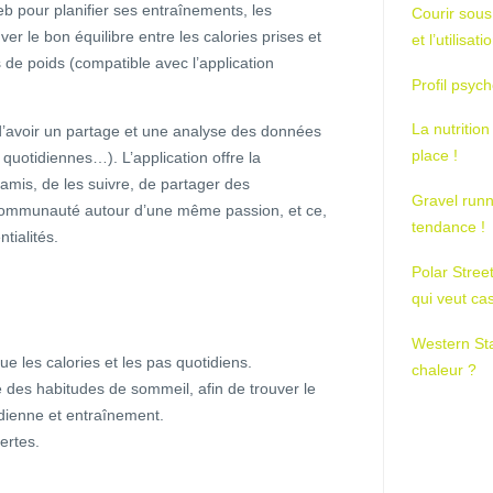
 pour planifier ses entraînements, les
Courir sous
er le bon équilibre entre les calories prises et
et l’utilisa
s de poids (compatible avec l’application
Profil psych
La nutrition
’avoir un partage et une analyse des données
place !
s quotidiennes…). L’application offre la
s amis, de les suivre, de partager des
Gravel runn
 communauté autour d’une même passion, et ce,
tendance !
tialités.
Polar Stree
qui veut ca
Western St
ique les calories et les pas quotidiens.
chaleur ?
se des habitudes de sommeil, afin de trouver le
tidienne et entraînement.
lertes.