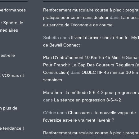
os performances
Renforcement musculaire course à pied : prog
pratique pour courir sans douleur
dans
La muscu
te Sphère, le
au service de l’économie de course
médiaires
Scibetta
dans
Il vient d’arriver chez i-Run.fr : M
de Bewell Connect
est-elle
Plan D'entraînement 10 Km En 45 Min : 6 Sema
Pour Franchir Le Cap Des Coureurs Réguliers (
Construction)
dans
OBJECTIF 45 min sur 10 km
 la VO2max et
semaines
Marathon : la méthode 8-6-4-2 pour progresser v
dans
La séance en progression 8-6-4-2
en plus de
Cédric
dans
Chaussures : la nouvelle vague de
l’oversize est-elle vraiment l’avenir ?
le tendance !
Renforcement musculaire course à pied : prog