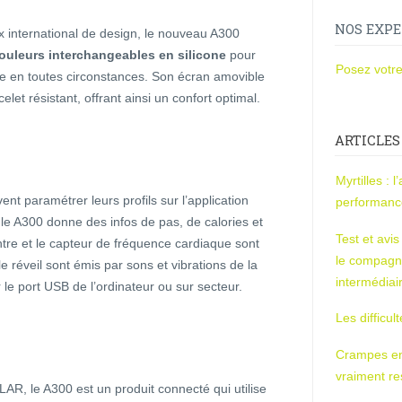
NOS EXPE
x international de design, le nouveau A300
 couleurs interchangeables en silicone
pour
Posez votre
e en toutes circonstances. Son écran amovible
celet résistant, offrant ainsi un confort optimal.
ARTICLES
Myrtilles : 
t paramétrer leurs profils sur l’application
performan
e A300 donne des infos de pas, de calories et
Test et avi
ontre et le capteur de fréquence cardiaque sont
le compagn
e réveil sont émis par sons et vibrations de la
intermédiai
e port USB de l’ordinateur ou sur secteur.
Les difficul
Crampes en u
vraiment r
, le A300 est un produit connecté qui utilise