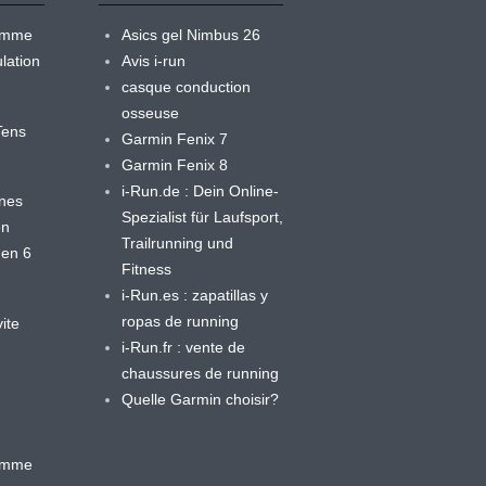
ramme
Asics gel Nimbus 26
lation
Avis i-run
casque conduction
osseuse
yTens
Garmin Fenix 7
Garmin Fenix 8
i-Run.de : Dein Online-
ines
Spezialist für Laufsport,
en
Trailrunning und
 en 6
Fitness
i-Run.es : zapatillas y
ropas de running
ite
i-Run.fr : vente de
chaussures de running
Quelle Garmin choisir?
ramme