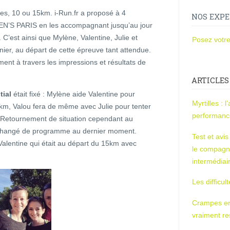
es, 10 ou 15km. i-Run.fr a proposé à 4
NOS EXPE
MEN’S PARIS en les accompagnant jusqu’au jour
. C’est ainsi que Mylène, Valentine, Julie et
Posez votre
ier, au départ de cette épreuve tant attendue.
ment à travers les impressions et résultats de
ARTICLES
tial
était fixé : Mylène aide Valentine pour
Myrtilles : 
15km, Valou fera de même avec Julie pour tenter
performan
 Retournement de situation cependant au
t changé de programme au dernier moment.
Test et avi
 Valentine qui était au départ du 15km avec
le compagn
intermédiai
Les difficul
Crampes en u
vraiment r