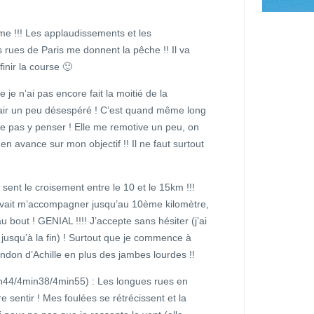
e !!! Les applaudissements et les
rues de Paris me donnent la pêche !! Il va
finir la course 🙂
 je n’ai pas encore fait la moitié de la
un air un peu désespéré ! C’est quand même long
ne pas y penser ! Elle me remotive un peu, on
 avance sur mon objectif !! Il ne faut surtout
ent le croisement entre le 10 et le 15km !!!
vait m’accompagner jusqu’au 10ème kilomètre,
out ! GENIAL !!!! J’accepte sans hésiter (j’ai
jusqu’à la fin) ! Surtout que je commence à
endon d’Achille en plus des jambes lourdes !!
44/4min38/4min55) : Les longues rues en
 sentir ! Mes foulées se rétrécissent et la