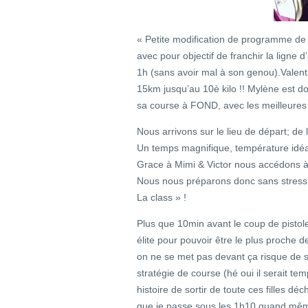
« Petite modification de programme de d
avec pour objectif de franchir la ligne 
1h (sans avoir mal à son genou).Vale
15km jusqu’au 10è kilo !! Mylène est don
sa course à FOND, avec les meilleures 
Nous arrivons sur le lieu de départ; de
Un temps magnifique, température idéal
Grace à Mimi & Victor nous accédons à
Nous nous préparons donc sans stress 
La class » !
Plus que 10min avant le coup de pistole
élite pour pouvoir être le plus proche d
on ne se met pas devant ça risque de s
stratégie de course (hé oui il serait te
histoire de sortir de toute ces filles déch
que je passe sous les 1h10 quand même 