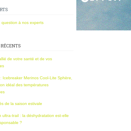
RTS
 question à nos experts
 RÉCENTS
l’allié de votre santé et de vos
ces
s : Icebreaker Merinos Cool-Lite Sphère,
on idéal des températures
res
tés de la saison estivale
ltra-trail : la déshydratation est-elle
esponsable ?