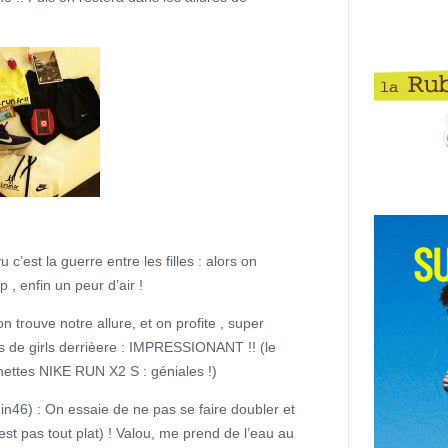
’est la guerre entre les filles : alors on
, enfin un peur d’air !
 trouve notre allure, et on profite , super
rs de girls derrièere : IMPRESSIONANT !! (le
nettes NIKE RUN X2 S : géniales !)
46) : On essaie de ne pas se faire doubler et
est pas tout plat) ! Valou, me prend de l’eau au