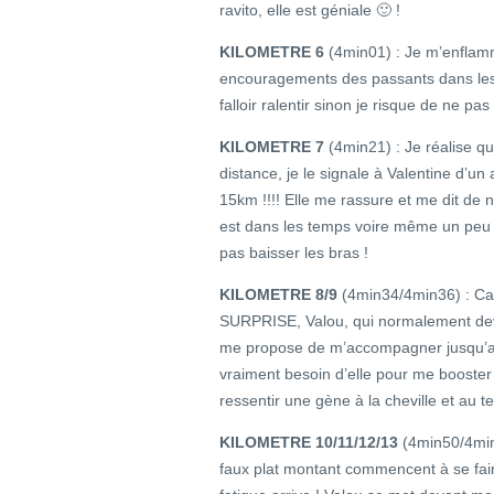
ravito, elle est géniale 🙂 !
KILOMETRE 6
(4min01) : Je m’enflamm
encouragements des passants dans les 
falloir ralentir sinon je risque de ne pas 
KILOMETRE 7
(4min21) : Je réalise que
distance, je le signale à Valentine d’
15km !!!! Elle me rassure et me dit de 
est dans les temps voire même un peu en
pas baisser les bras !
KILOMETRE 8/9
(4min34/4min36) : Ca s
SURPRISE, Valou, qui normalement de
me propose de m’accompagner jusqu’au b
vraiment besoin d’elle pour me booster 
ressentir une gène à la cheville et au t
KILOMETRE 10/11/12/13
(4min50/4min
faux plat montant commencent à se faire