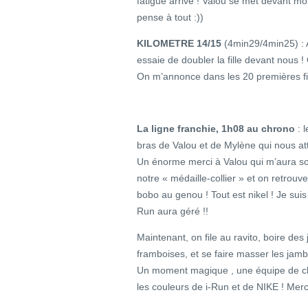
fatigue arrive ! Valou se met devant moi
pense à tout :))
KILOMETRE 14/15
(4min29/4min25) : A
essaie de doubler la fille devant nous !
On m’annonce dans les 20 premières fi
La ligne franchie, 1h08 au chrono
: 
bras de Valou et de Mylène qui nous att
Un énorme merci à Valou qui m’aura so
notre « médaille-collier » et on retrou
bobo au genou ! Tout est nikel ! Je suis 
Run aura géré !!
Maintenant, on file au ravito, boire des
framboises, et se faire masser les jamb
Un moment magique , une équipe de choc
les couleurs de i-Run et de NIKE ! Merci