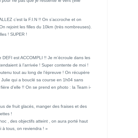
 pour ne pas que je ressente le vent (elle
LLEZ c’est la F.I.N !! On s’accroche et on
 On rejoint les filles du 10km (très nombreuses).
lles ! SUPER !
le DEFI est ACCOMPLI !! Je m’écroule dans les
endaient à l’arrivée ! Super contente de moi !
utenu tout au long de l’épreuve ! On récupère
ve Julie qui a bouclé sa course en 1h04 sans
fière d’elle !! On se prend en photo : la Team i-
 jus de fruit glacés, manger des fraises et des
ettes !
 , des objectifs atteint , on aura porté haut
 à tous, on reviendra ! »