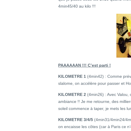
4min45/40 au kilo !!!
PAAAAAAN !!! C’est parti !
KILOMETRE 1
(4min42) : Comme prévu c
slalome, on accélère pour passer et Hop 
KILOMETRE 2
(4min26) : Avec Valou, on
ambiance !! Je me retourne, des millie
soleil commence à taper, je mets les lu
KILOMETRE 3/4/5
(4min31/4min24/4min
on encaisse les côtes (car à Paris ce n’