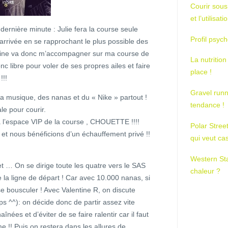
Courir sous
et l’utilisa
ernière minute : Julie fera la course seule
Profil psych
d’arrivée en se rapprochant le plus possible des
ntine va donc m’accompagner sur ma course de
La nutrition
c libre pour voler de ses propres ailes et faire
place !
!!!
Gravel runn
 la musique, des nanas et du « Nike » partout !
tendance !
e pour courir.
 l’espace VIP de la course , CHOUETTE !!!!
Polar Stree
et nous bénéficions d’un échauffement privé !!
qui veut ca
Western St
t … On se dirige toute les quatre vers le SAS
chaleur ?
e la ligne de départ ! Car avec 10.000 nanas, si
e bousculer ! Avec Valentine R, on discute
mps ^^): on décide donc de partir assez vite
aînées et d’éviter de se faire ralentir car il faut
!! Puis on restera dans les allures de