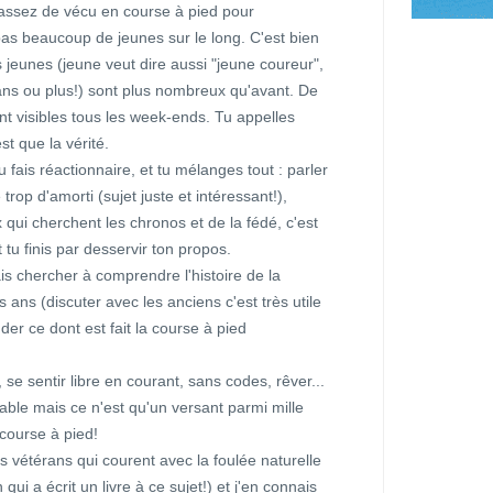
 assez de vécu en course à pied pour
pas beaucoup de jeunes sur le long. C'est bien
s jeunes (jeune veut dire aussi "jeune coureur",
 ans ou plus!) sont plus nombreux qu'avant. De
t visibles tous les week-ends. Tu appelles
st que la vérité.
 fais réactionnaire, et tu mélanges tout : parler
 trop d'amorti (sujet juste et intéressant!),
qui cherchent les chronos et de la fédé, c'est
tu finis par desservir ton propos.
s chercher à comprendre l'histoire de la
s ans (discuter avec les anciens c'est très utile
der ce dont est fait la course à pied
 se sentir libre en courant, sans codes, rêver...
able mais ce n'est qu'un versant parmi mille
 course à pied!
rs vétérans qui courent avec la foulée naturelle
ui a écrit un livre à ce sujet!) et j'en connais