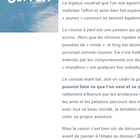
La logique voudrait que l’on soit aguerr
maîtriser l’effort et avoir bien fait exp
« jeunes » coureurs se lancent égalemen
La course à pied est une passion qui pe
accroc. Alors que les chronos rapides et
passées de « mode », le long est devenu
accompli comme coureur. Ce n’est évid
entendu par les comportements vus da
« marathon » est quelques fois substit
Le constat étant fait, doit-on céder la 
pouvoir faire ce que l’on veut et ce q
nettement influencé par les tendances 
les amis et les pelotons parcourir des m
avec tout ce beau monde, la tentation 
créer sa propre aventure.
Mais la raison c’est bien sûr de découvri
avant de passer à l’étape au dessus !
D