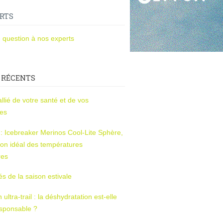
RTS
 question à nos experts
 RÉCENTS
l’allié de votre santé et de vos
ces
s : Icebreaker Merinos Cool-Lite Sphère,
on idéal des températures
res
tés de la saison estivale
ltra-trail : la déshydratation est-elle
esponsable ?