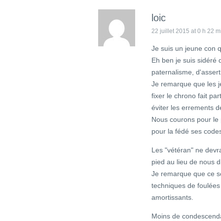
loic
22 juillet 2015 at 0 h 22 m
Je suis un jeune con qu
Eh ben je suis sidéré 
paternalisme, d'asserti
Je remarque que les je
fixer le chrono fait pa
éviter les errements d
Nous courons pour le pl
pour la fédé ses codes
Les "vétéran" ne devr
pied au lieu de nous d
Je remarque que ce so
techniques de foulées
amortissants.
Moins de condescenda