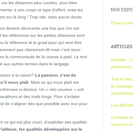
i sur les distances plus courtes, pour bien
NOS EXPE
érimenter à son corps ce type d’effort, mais les
t sur le long ! Trop vite, sans aucun doute.
Posez votre
ut devenir dévorante une fois que l’on est
 les références sur les petites distances sont
 la référence et le graal pour qui veut être
ARTICLES
emment pas clairement dit mais c’est sous-
ns la communauté de la course à pied. Le mot
Myrtilles : 
ué aux autres termes dans le langage.
performan
passion à la raison?
La passion, c’est de
Test et avi
u’il nous plaît
. Mais ce qui nous plaît est
le compagn
entrevues ci-dessus. Un « néo-coureur » voit
intermédiai
arathons et des trails longs. Pour s’éclater
est de s’aligner dès que possible avec eux pour
Les difficul
Crampes en u
r ce qui est plus court, d’exploiter ses qualités
vraiment r
’ailleurs, les qualités développées sur le