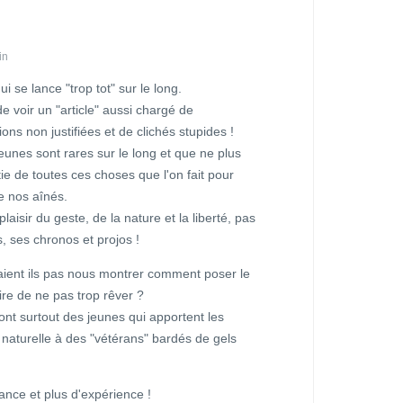
in
i se lance "trop tot" sur le long.
de voir un "article" aussi chargé de
ons non justifiées et de clichés stupides !
unes sont rares sur le long et que ne plus
rtie de toutes ces choses que l'on fait pour
e nos aînés.
aisir du geste, de la nature et la liberté, pas
, ses chronos et projos !
aient ils pas nous montrer comment poser le
ire de ne pas trop rêver ?
nt surtout des jeunes qui apportent les
 naturelle à des "vétérans" bardés de gels
nce et plus d'expérience !