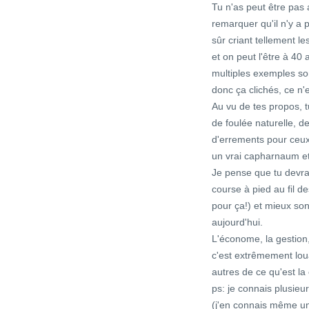
Tu n'as peut être pas
remarquer qu'il n'y a 
sûr criant tellement le
et on peut l'être à 40
multiples exemples son
donc ça clichés, ce n'e
Au vu de tes propos, tu
de foulée naturelle, de
d'errements pour ceux 
un vrai capharnaum et 
Je pense que tu devrai
course à pied au fil de
pour ça!) et mieux son
aujourd'hui.
L'économe, la gestion,
c'est extrêmement lou
autres de ce qu'est la
ps: je connais plusieu
(j'en connais même un q