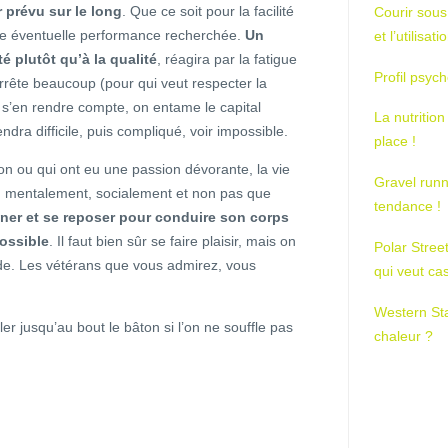
r prévu sur le long
. Que ce soit pour la facilité
Courir sous
e éventuelle performance recherchée.
Un
et l’utilisa
é plutôt qu’à la qualité
, réagira par la fatigue
Profil psych
arrête beaucoup (pour qui veut respecter la
 s’en rendre compte, on entame le capital
La nutrition
ndra difficile, puis compliqué, voir impossible.
place !
ion ou qui ont eu une passion dévorante, la vie
Gravel runn
r, mentalement, socialement et non pas que
tendance !
onner et se reposer pour conduire son corps
possible
. Il faut bien sûr se faire plaisir, mais on
Polar Stree
hode. Les vétérans que vous admirez, vous
qui veut ca
Western St
er jusqu’au bout le bâton si l’on ne souffle pas
chaleur ?