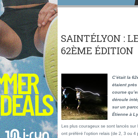
SAINTÉLYON : L
62ÈME ÉDITION
C’était la 6
étaient près
course qu’e
déroule inté
sur un parc
Étienne à L
Les plus courageux se sont lancés sur l
ont préféré l’option relais (de 2, 3 ou