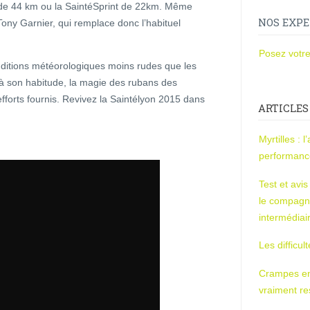
 de 44 km ou la SaintéSprint de 22km. Même
NOS EXPE
Tony Garnier, qui remplace donc l’habituel
Posez votre
ditions météorologiques moins rudes que les
 son habitude, la magie des rubans des
fforts fournis. Revivez la Saintélyon 2015 dans
ARTICLES
Myrtilles : 
performan
Test et avi
le compagn
intermédiai
Les difficul
Crampes en u
vraiment r