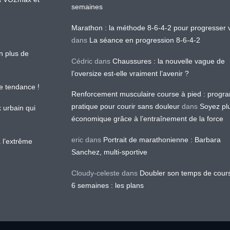
semaines
Marathon : la méthode 8-6-4-2 pour progresser v
dans
La séance en progression 8-6-4-2
en plus de
Cédric
dans
Chaussures : la nouvelle vague de
l’oversize est-elle vraiment l’avenir ?
le tendance !
Renforcement musculaire course à pied : prog
pratique pour courir sans douleur
dans
Soyez pl
k urbain qui
économique grâce à l’entraînement de la force
eric
dans
Portrait de marathonienne : Barbara
 l’extrême
Sanchez, multi-sportive
Cloudy-celeste
dans
Doubler son temps de cour
6 semaines : les plans