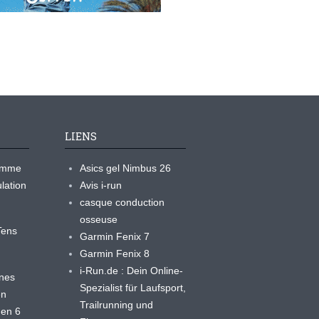
LIENS
ramme
Asics gel Nimbus 26
lation
Avis i-run
casque conduction
osseuse
yTens
Garmin Fenix 7
Garmin Fenix 8
i-Run.de : Dein Online-
ines
Spezialist für Laufsport,
en
Trailrunning und
 en 6