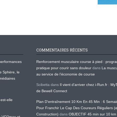
COMMENTAIRES RÉCENTS
os performances
Renforcement musculaire course à pied : prog
pratique pour courir sans douleur
dans
La muscu
te Sphère, le
au service de l’économie de course
médiaires
Scibetta
dans
Il vient d’arriver chez i-Run.fr : M
de Bewell Connect
est-elle
Plan D'entraînement 10 Km En 45 Min : 6 Sema
Pour Franchir Le Cap Des Coureurs Réguliers (
Construction)
dans
OBJECTIF 45 min sur 10 km
 la VO2max et