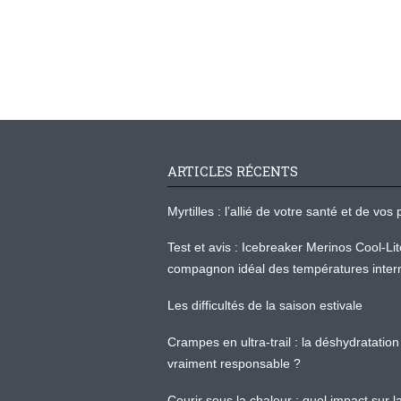
ARTICLES RÉCENTS
Myrtilles : l’allié de votre santé et de v
Test et avis : Icebreaker Merinos Cool-Li
compagnon idéal des températures inter
Les difficultés de la saison estivale
Crampes en ultra-trail : la déshydratation 
vraiment responsable ?
Courir sous la chaleur : quel impact sur