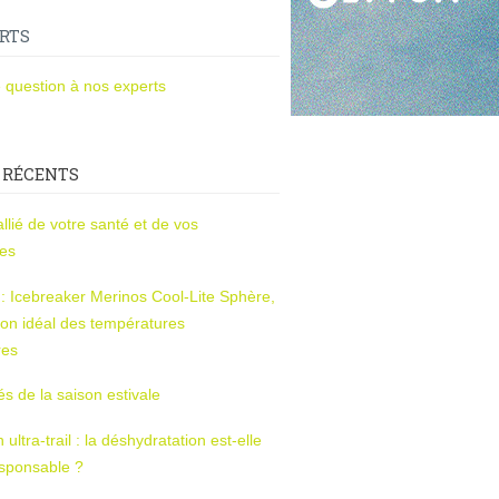
RTS
 question à nos experts
 RÉCENTS
l’allié de votre santé et de vos
ces
s : Icebreaker Merinos Cool-Lite Sphère,
on idéal des températures
res
tés de la saison estivale
ltra-trail : la déshydratation est-elle
esponsable ?