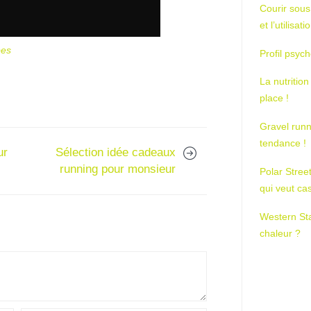
Courir sous
et l’utilisa
pes
Profil psych
La nutrition
place !
Gravel runn
tendance !
ur
Sélection idée cadeaux
running pour monsieur
Polar Stree
qui veut ca
Western St
chaleur ?