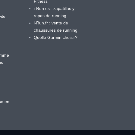
Fitness
i-Run.es : zapatillas y
ropas de running
ite
i-Run.fr : vente de
chaussures de running
Quelle Garmin choisir?
ramme
us
se en