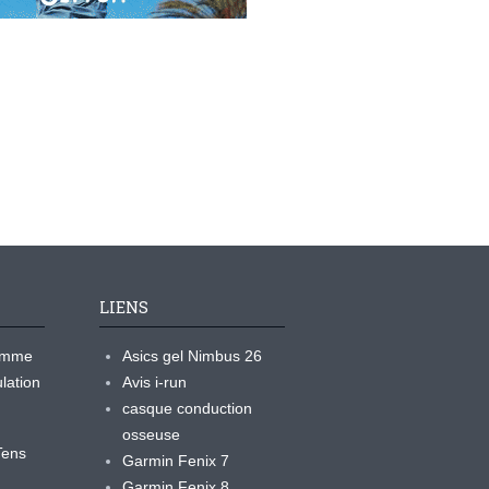
LIENS
ramme
Asics gel Nimbus 26
lation
Avis i-run
casque conduction
osseuse
yTens
Garmin Fenix 7
Garmin Fenix 8