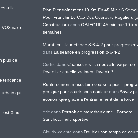
est-elle
Plan D'entraînement 10 Km En 45 Min : 6 Sema
Pour Franchir Le Cap Des Coureurs Réguliers (
Construction)
dans
OBJECTIF 45 min sur 10 km
 la VO2max et
semaines
Marathon : la méthode 8-6-4-2 pour progresser v
dans
La séance en progression 8-6-4-2
en plus de
Cédric
dans
Chaussures : la nouvelle vague de
l’oversize est-elle vraiment l’avenir ?
le tendance !
Renforcement musculaire course à pied : prog
pratique pour courir sans douleur
dans
Soyez pl
k urbain qui
économique grâce à l’entraînement de la force
eric
dans
Portrait de marathonienne : Barbara
 l’extrême
Sanchez, multi-sportive
Cloudy-celeste
dans
Doubler son temps de cour