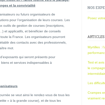
anges et la convivialité
NOS EXPE
anisateurs ou futurs organisateurs de
Posez votre
lutions pour l’organisation de leurs courses. Les
x outils de gestion de courses (inscriptions,
 et applicatifs, et bénéficier de conseils
ARTICLES
 toute la France. Les organisateurs pourront
établir des contacts avec des professionnels,
Myrtilles : 
aître mot.
performan
d’exposants qui seront présents pour
Test et avi
e biens et services indispensables à
le compagn
intermédiai
Les difficul
ganisateurs
Crampes en u
journée se veut ainsi le rendez-vous de tous les
vraiment r
tite » à la grande course), et de tous les