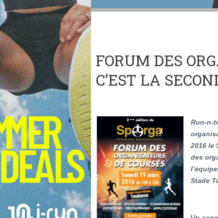
FORUM DES ORG
C’EST LA SECOND
Run-n-tr
organis
2016 le 
des org
l’équip
Stade T
Un conce