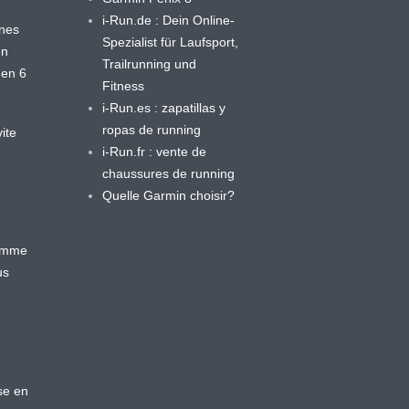
i-Run.de : Dein Online-
ines
Spezialist für Laufsport,
en
Trailrunning und
 en 6
Fitness
i-Run.es : zapatillas y
ropas de running
ite
i-Run.fr : vente de
chaussures de running
Quelle Garmin choisir?
ramme
us
se en