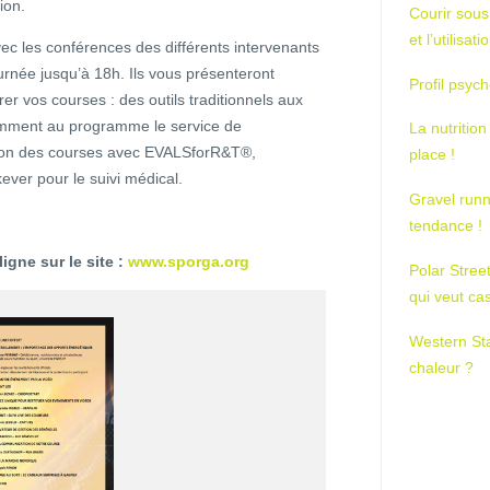
ion.
Courir sous
et l’utilisa
c les conférences des différents intervenants
rnée jusqu’à 18h. Ils vous présenteront
Profil psych
orer vos courses : des outils traditionnels aux
amment au programme le service de
La nutrition
ation des courses avec EVALSforR&T®,
place !
ver pour le suivi médical.
Gravel runn
tendance !
igne sur le site :
www.sporga.org
Polar Stree
qui veut ca
Western St
chaleur ?