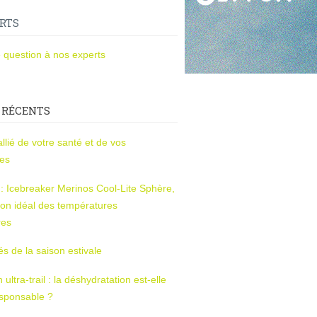
RTS
 question à nos experts
 RÉCENTS
l’allié de votre santé et de vos
ces
s : Icebreaker Merinos Cool-Lite Sphère,
on idéal des températures
res
tés de la saison estivale
ltra-trail : la déshydratation est-elle
esponsable ?