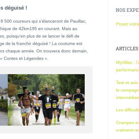
s déguisé !
NOS EXPE
8 500 coureurs qui s’élanceront de Pauillac,
Posez votre
ythique de 42km195 en courant. Mais au
, puisqu’en plus de se lancer le défi de
ige de la franchir déguisé ! La coutume est
ARTICLES
rs chaque année. On trouvera donc demain,
 « Contes et Légendes ».
Myrtilles : 
performan
Test et avi
le compagn
intermédiai
Les difficul
Crampes en u
vraiment r