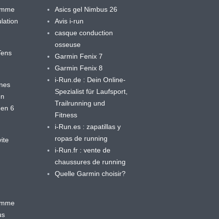
ramme
Asics gel Nimbus 26
lation
Avis i-run
casque conduction
osseuse
yTens
Garmin Fenix 7
Garmin Fenix 8
i-Run.de : Dein Online-
ines
Spezialist für Laufsport,
en
Trailrunning und
 en 6
Fitness
i-Run.es : zapatillas y
ropas de running
ite
i-Run.fr : vente de
chaussures de running
Quelle Garmin choisir?
ramme
us