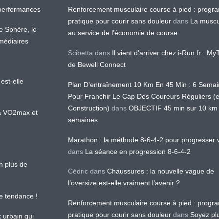
os performances
Renforcement musculaire course à pied : prog
pratique pour courir sans douleur
dans
La muscu
te Sphère, le
au service de l’économie de course
médiaires
Scibetta
dans
Il vient d’arriver chez i-Run.fr : M
de Bewell Connect
est-elle
Plan D'entraînement 10 Km En 45 Min : 6 Sema
Pour Franchir Le Cap Des Coureurs Réguliers (
Construction)
dans
OBJECTIF 45 min sur 10 km
 la VO2max et
semaines
Marathon : la méthode 8-6-4-2 pour progresser v
dans
La séance en progression 8-6-4-2
en plus de
Cédric
dans
Chaussures : la nouvelle vague de
l’oversize est-elle vraiment l’avenir ?
le tendance !
Renforcement musculaire course à pied : prog
pratique pour courir sans douleur
dans
Soyez pl
k urbain qui