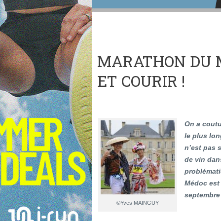
MARATHON DU MÉ
ET COURIR !
On a coutu
le plus lo
n’est pas 
de vin dan
problémati
Médoc est 
septembre
©Yves MAINGUY