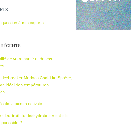
RTS
 question à nos experts
 RÉCENTS
l’allié de votre santé et de vos
ces
s : Icebreaker Merinos Cool-Lite Sphère,
on idéal des températures
res
tés de la saison estivale
ltra-trail : la déshydratation est-elle
esponsable ?