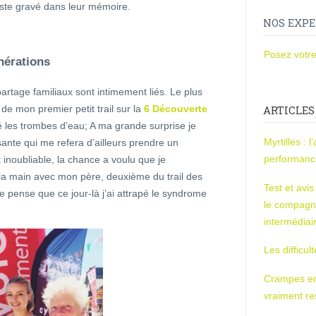
ste gravé dans leur mémoire.
NOS EXPE
Posez votre
nérations
age familiaux sont intimement liés. Le plus
de mon premier petit trail sur la
6 Découverte
ARTICLES
 les trombes d’eau; A ma grande surprise je
Myrtilles : 
ante qui me refera d’ailleurs prendre un
performan
inoubliable, la chance a voulu que je
 la main avec mon père, deuxième du trail des
Test et avi
Je pense que ce jour-là j’ai attrapé le syndrome
le compagn
intermédiai
Les difficul
Crampes en u
vraiment r