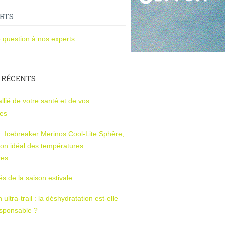
RTS
 question à nos experts
 RÉCENTS
l’allié de votre santé et de vos
ces
s : Icebreaker Merinos Cool-Lite Sphère,
on idéal des températures
res
tés de la saison estivale
ltra-trail : la déshydratation est-elle
esponsable ?