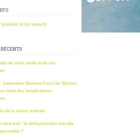
RTS
 question à nos experts
 RÉCENTS
l’allié de votre santé et de vos
ces
s : Icebreaker Merinos Cool-Lite Sphère,
on idéal des températures
res
tés de la saison estivale
ltra-trail : la déshydratation est-elle
esponsable ?