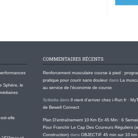
COMMENTAIRES RÉCENTS
os performances
Renforcement musculaire course à pied : prog
pratique pour courir sans douleur
dans
La muscu
te Sphère, le
au service de l’économie de course
médiaires
Scibetta
dans
Il vient d’arriver chez i-Run.fr : M
de Bewell Connect
est-elle
Plan D'entraînement 10 Km En 45 Min : 6 Sema
Pour Franchir Le Cap Des Coureurs Réguliers (
Construction)
dans
OBJECTIF 45 min sur 10 km
 la VO2max et