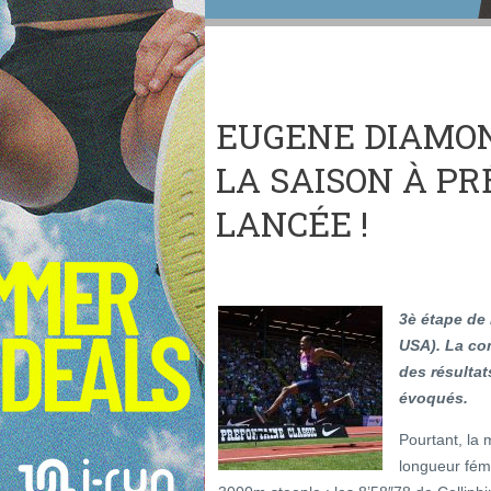
EUGENE DIAMOND
LA SAISON À PR
LANCÉE !
3è étape de
USA). La co
des résultat
évoqués.
Pourtant, la
longueur fém