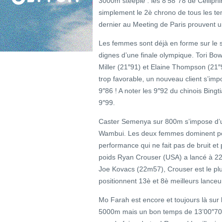
3000m steeple : les 8’58″78 de Cellip
simplement le 2è chrono de tous les tem
dernier au Meeting de Paris prouvent un
Les femmes sont déjà en forme sur le s
dignes d’une finale olympique. Tori Bo
Miller (21″91) et Elaine Thompson (21″
trop favorable, un nouveau client s’imp
9″86 ! A noter les 9″92 du chinois Bingt
9″99.
Caster Semenya sur 800m s’impose d’u
Wambui. Les deux femmes dominent pour
performance qui ne fait pas de bruit et
poids Ryan Crouser (USA) a lancé à 22
Joe Kovacs (22m57), Crouser est le plu
positionnent 13è et 8è meilleurs lanceurs
Mo Farah est encore et toujours là sur l
5000m mais un bon temps de 13’00″70. Il