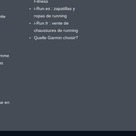
Fitness
i-Run.es : zapatillas y
ropas de running
ite
i-Run.fr : vente de
chaussures de running
Quelle Garmin choisir?
ramme
us
se en