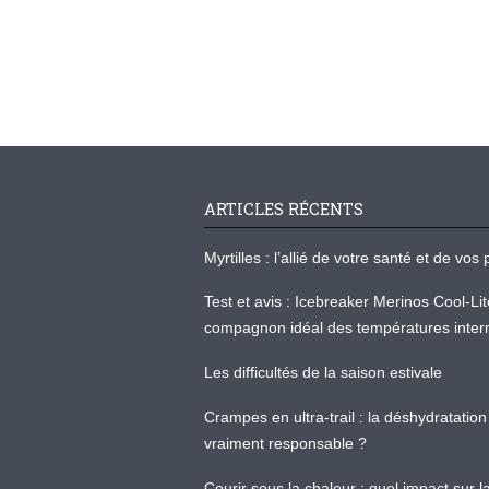
ARTICLES RÉCENTS
Myrtilles : l’allié de votre santé et de v
Test et avis : Icebreaker Merinos Cool-Li
compagnon idéal des températures inter
Les difficultés de la saison estivale
Crampes en ultra-trail : la déshydratation 
vraiment responsable ?
Courir sous la chaleur : quel impact sur