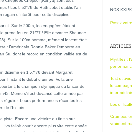
hine Chepteek Chepsol (Kenya) sont tous
ps ! Les 8’52″78 de Ruth Jebet établis l’an
NOS EXPE
 regain d’intérêt pour cette discipline.
Posez votre
print. Sur le 200m, les engagées étaient
wie prend feu en 21″77 ! Elle devance Shaunae
98). Sur le 100m homme, même si le vent était
ARTICLES
ose : l’américain Ronnie Baker l’emporte en
ian Su, dont le record en condition valide est de
Myrtilles : 
performan
n dixième en 1’57″78 devant Margaret
Test et avi
 l’instant le début d’année. Voilà une
le compagn
 pourtant, le champion olympique du lancer de
intermédiai
m43. Même s’il est devancé cette année par
s régulier. Leurs performances récentes les
Les difficul
 de l’histoire.
Crampes en u
a piste. Encore une victoire au finish sur
vraiment r
 va falloir courir encore plus vite cette année