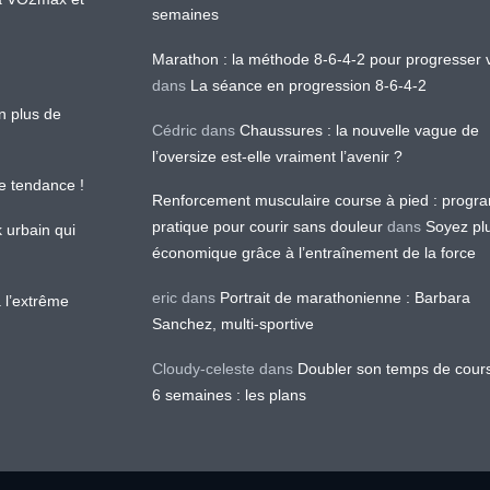
semaines
Marathon : la méthode 8-6-4-2 pour progresser v
dans
La séance en progression 8-6-4-2
en plus de
Cédric
dans
Chaussures : la nouvelle vague de
l’oversize est-elle vraiment l’avenir ?
le tendance !
Renforcement musculaire course à pied : prog
pratique pour courir sans douleur
dans
Soyez pl
k urbain qui
économique grâce à l’entraînement de la force
eric
dans
Portrait de marathonienne : Barbara
 l’extrême
Sanchez, multi-sportive
Cloudy-celeste
dans
Doubler son temps de cour
6 semaines : les plans