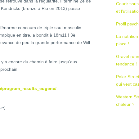
 se retrouve dans la régularité. Il termine 2è de
Courir sous
 Kendricks (bronze à Rio en 2013) passe
et l’utilisa
Profil psych
’énorme concours de triple saut masculin :
ympique en titre, a bondit à 18m11 ! 3è
La nutrition
l devance de peu la grande performance de Will
place !
Gravel runn
 y a encore du chemin à faire jusqu’aux
tendance !
prochain.
Polar Stree
qui veut ca
m/program_results_eugene/
Western St
chaleur ?
ue)