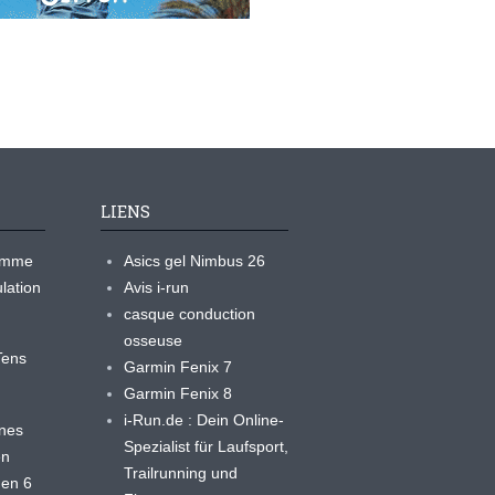
LIENS
ramme
Asics gel Nimbus 26
lation
Avis i-run
casque conduction
osseuse
yTens
Garmin Fenix 7
Garmin Fenix 8
i-Run.de : Dein Online-
ines
Spezialist für Laufsport,
en
Trailrunning und
 en 6