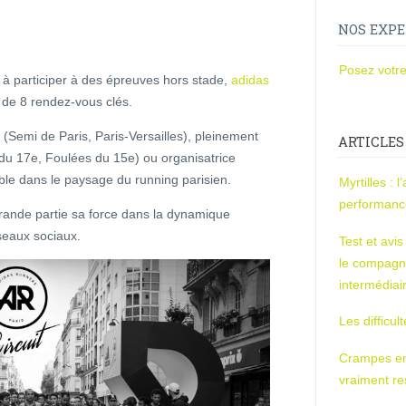
NOS EXPE
Posez votre
 à participer à des épreuves hors stade,
adidas
r de 8 rendez-vous clés.
e (Semi de Paris, Paris-Versailles), pleinement
ARTICLES
 du 17e, Foulées du 15e) ou organisatrice
ble dans le paysage du running parisien.
Myrtilles : 
performan
grande partie sa force dans la dynamique
éseaux sociaux.
Test et avi
le compagn
intermédiai
Les difficul
Crampes en u
vraiment r