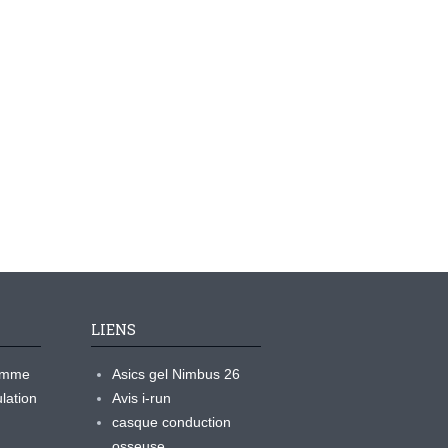
LIENS
ramme
Asics gel Nimbus 26
lation
Avis i-run
casque conduction
osseuse