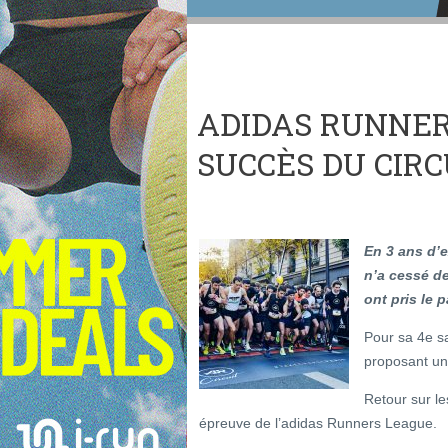
ADIDAS RUNNERS
SUCCÈS DU CIRC
En 3 ans d’
n’a cessé de
ont pris le 
Pour sa 4e s
proposant un 
Retour sur l
épreuve de l’adidas Runners League.