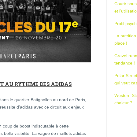
Courir sous
et l’utilisa
Profil psych
La nutrition
place !
Gravel runn
tendance !
Polar Stree
NT AU RYTHME DES ADIDAS
qui veut ca
Western St
ns le quartier Batignolles au nord de Paris,
chaleur ?
réussite d’adidas avec ce circuit aux enjeux
n coup de boost indiscutable à cette
ès belle visibilité. La vague de maillots adidas