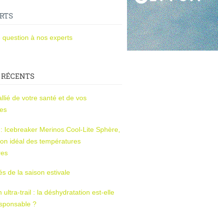
RTS
 question à nos experts
 RÉCENTS
l’allié de votre santé et de vos
ces
s : Icebreaker Merinos Cool-Lite Sphère,
on idéal des températures
res
tés de la saison estivale
ltra-trail : la déshydratation est-elle
esponsable ?